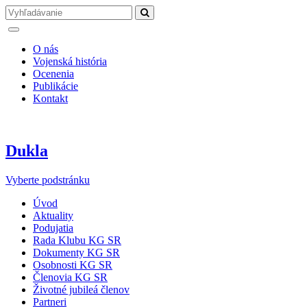
O nás
Vojenská história
Ocenenia
Publikácie
Kontakt
Dukla
Vyberte podstránku
Úvod
Aktuality
Podujatia
Rada Klubu KG SR
Dokumenty KG SR
Osobnosti KG SR
Členovia KG SR
Životné jubileá členov
Partneri