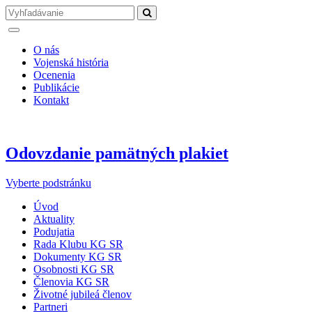
O nás
Vojenská história
Ocenenia
Publikácie
Kontakt
Odovzdanie pamätných plakiet
Vyberte podstránku
Úvod
Aktuality
Podujatia
Rada Klubu KG SR
Dokumenty KG SR
Osobnosti KG SR
Členovia KG SR
Životné jubileá členov
Partneri