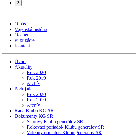
3
O nás
Vojenská história
Ocenenia
Publikácie
Kontakt
Úvod
Aktuality
Rok 2020
Rok 2019
Archív
Podujatia
Rok 2020
Rok 2019
Archív
Rada Klubu KG SR
Dokumenty KG SR
Stanovy Klubu generálov SR
Rokovací poriadok Klubu generálov SR
Volebný poriadok Klubu generálov SR