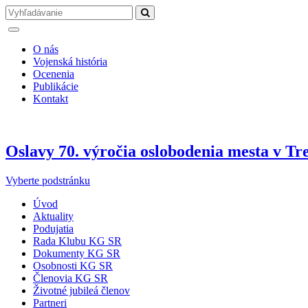
O nás
Vojenská história
Ocenenia
Publikácie
Kontakt
Oslavy 70. výročia oslobodenia mesta v Tr
Vyberte podstránku
Úvod
Aktuality
Podujatia
Rada Klubu KG SR
Dokumenty KG SR
Osobnosti KG SR
Členovia KG SR
Životné jubileá členov
Partneri