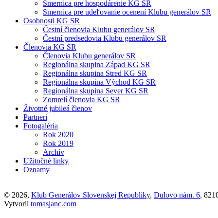
Smernica pre hospodárenie KG SR
Smernica pre udeľovanie ocenení Klubu generálov SR
Osobnosti KG SR
Čestní členovia Klubu generálov SR
Čestní predsedovia Klubu generálov SR
Členovia KG SR
Členovia Klubu generálov SR
Regionálna skupina Západ KG SR
Regionálna skupina Stred KG SR
Regionálna skupina Východ KG SR
Regionálna skupina Sever KG SR
Zomrelí členovia KG SR
Životné jubileá členov
Partneri
Fotogaléria
Rok 2020
Rok 2019
Archív
Užitočné linky
Oznamy
© 2026,
Klub Generálov Slovenskej Republiky
,
Dulovo nám. 6
, 821
Vytvoril
tomasjanc.com