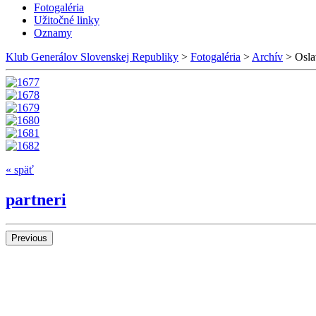
Fotogaléria
Užitočné linky
Oznamy
Klub Generálov Slovenskej Republiky
>
Fotogaléria
>
Archív
>
Osla
« späť
partneri
Previous