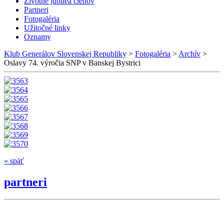
Životné jubileá členov
Partneri
Fotogaléria
Užitočné linky
Oznamy
Klub Generálov Slovenskej Republiky
>
Fotogaléria
>
Archív
>
Oslavy 74. výročia SNP v Banskej Bystrici
« späť
partneri