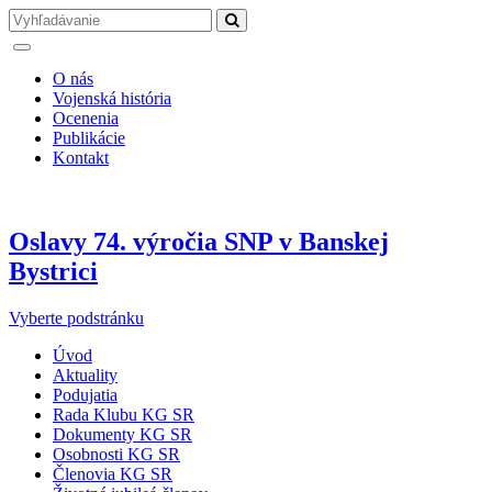
O nás
Vojenská história
Ocenenia
Publikácie
Kontakt
Oslavy 74. výročia SNP v Banskej
Bystrici
Vyberte podstránku
Úvod
Aktuality
Podujatia
Rada Klubu KG SR
Dokumenty KG SR
Osobnosti KG SR
Členovia KG SR