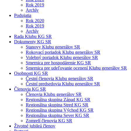
Rok 2019
Archív
Podujatia
Rok 2020
Rok 2019
Archív
Rada Klubu KG SR
Dokumenty KG SR
Stanovy Klubu generálov SR
Rokovací poriadok Klubu generálov SR
Volebný poriadok Klubu generálov SR
Smernica pre hospodárenie KG SR
Smernica pre udeľovanie ocenení Klubu generálov SR
Osobnosti KG SR
Čestní členovia Klubu generálov SR
Čestní predsedovia Klubu generálov SR
Členovia KG SR
Členovia Klubu generálov SR
Regionálna skupina Západ KG SR
Regionálna skupina Stred KG SR
Regionálna skupina Východ KG SR
Regionálna skupina Sever KG SR
Zomrelí členovia KG SR
Životné jubileá členov