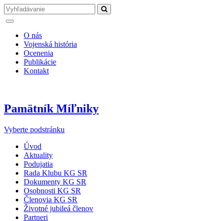
O nás
Vojenská história
Ocenenia
Publikácie
Kontakt
Pamätník Míľniky
Vyberte podstránku
Úvod
Aktuality
Podujatia
Rada Klubu KG SR
Dokumenty KG SR
Osobnosti KG SR
Členovia KG SR
Životné jubileá členov
Partneri