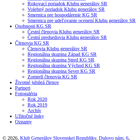
Rokovací poriadok Klubu generálov SR
Volebný poriadok Klubu generálov SR
Smernica pre hospodárenie KG SR
Smernica pre udeľovanie ocenení Klubu generálov SR
Osobnosti KG SR
Čestní členovia Klubu generálov SR
Čestní predsedovia Klubu generálov SR
Členovia KG SR
Členovia Klubu generálov SR
Regionálna skupina Západ KG SR
Regionálna skupina Stred KG SR
Regionálna skupina Východ KG SR
Regionálna skupina Sever KG SR
Zomrelí členovia KG SR
Životné jubileá členov
Partneri
Fotogaléria
Rok 2020
Rok 2019
Archív
Užitočné linky
Oznamy
© 2026,
Klub Generálov Slovenskej Republiky
,
Dulovo nám. 6
,