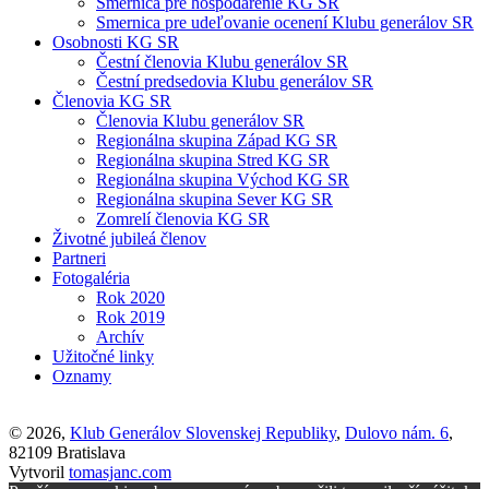
Smernica pre hospodárenie KG SR
Smernica pre udeľovanie ocenení Klubu generálov SR
Osobnosti KG SR
Čestní členovia Klubu generálov SR
Čestní predsedovia Klubu generálov SR
Členovia KG SR
Členovia Klubu generálov SR
Regionálna skupina Západ KG SR
Regionálna skupina Stred KG SR
Regionálna skupina Východ KG SR
Regionálna skupina Sever KG SR
Zomrelí členovia KG SR
Životné jubileá členov
Partneri
Fotogaléria
Rok 2020
Rok 2019
Archív
Užitočné linky
Oznamy
© 2026,
Klub Generálov Slovenskej Republiky
,
Dulovo nám. 6
,
82109 Bratislava
Vytvoril
tomasjanc.com