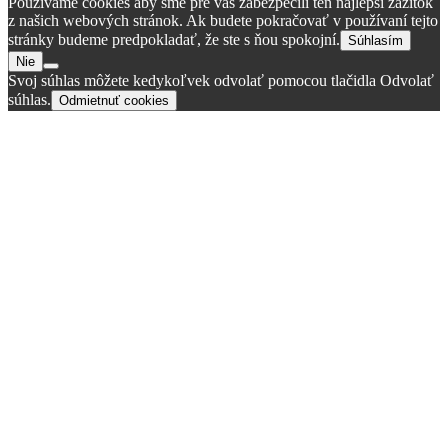
Používame cookies aby sme pre vás zabezpečili ten najlepší zážitok
z našich webových stránok. Ak budete pokračovať v používaní tejto
stránky budeme predpokladať, že ste s ňou spokojní.
Súhlasím
Nie
Svoj súhlas môžete kedykoľvek odvolať pomocou tlačidla Odvolať
súhlas.
Odmietnuť cookies