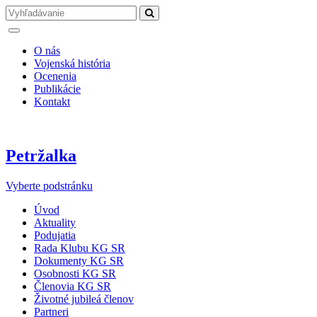
O nás
Vojenská história
Ocenenia
Publikácie
Kontakt
Petržalka
Vyberte podstránku
Úvod
Aktuality
Podujatia
Rada Klubu KG SR
Dokumenty KG SR
Osobnosti KG SR
Členovia KG SR
Životné jubileá členov
Partneri