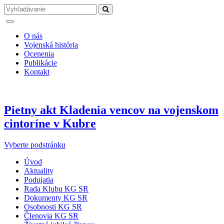
O nás
Vojenská história
Ocenenia
Publikácie
Kontakt
Pietny akt Kladenia vencov na vojenskom
cintoríne v Kubre
Vyberte podstránku
Úvod
Aktuality
Podujatia
Rada Klubu KG SR
Dokumenty KG SR
Osobnosti KG SR
Členovia KG SR