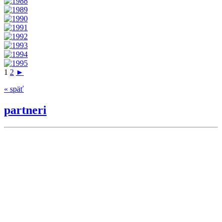
1
2
►
« späť
partneri