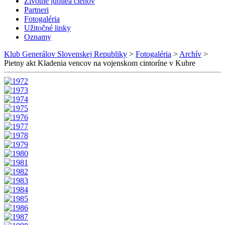
Životné jubileá členov
Partneri
Fotogaléria
Užitočné linky
Oznamy
Klub Generálov Slovenskej Republiky
>
Fotogaléria
>
Archív
>
Pietny akt Kladenia vencov na vojenskom cintoríne v Kubre