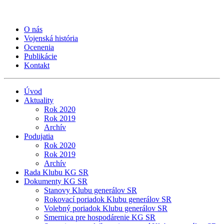
O nás
Vojenská história
Ocenenia
Publikácie
Kontakt
Úvod
Aktuality
Rok 2020
Rok 2019
Archív
Podujatia
Rok 2020
Rok 2019
Archív
Rada Klubu KG SR
Dokumenty KG SR
Stanovy Klubu generálov SR
Rokovací poriadok Klubu generálov SR
Volebný poriadok Klubu generálov SR
Smernica pre hospodárenie KG SR