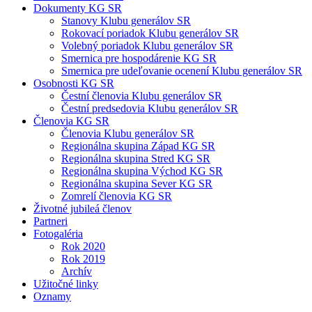
Dokumenty KG SR
Stanovy Klubu generálov SR
Rokovací poriadok Klubu generálov SR
Volebný poriadok Klubu generálov SR
Smernica pre hospodárenie KG SR
Smernica pre udeľovanie ocenení Klubu generálov SR
Osobnosti KG SR
Čestní členovia Klubu generálov SR
Čestní predsedovia Klubu generálov SR
Členovia KG SR
Členovia Klubu generálov SR
Regionálna skupina Západ KG SR
Regionálna skupina Stred KG SR
Regionálna skupina Východ KG SR
Regionálna skupina Sever KG SR
Zomrelí členovia KG SR
Životné jubileá členov
Partneri
Fotogaléria
Rok 2020
Rok 2019
Archív
Užitočné linky
Oznamy