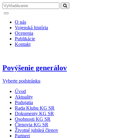
O nás
Vojenská história
Ocenenia
Publikácie
Kontakt
Povýšenie generálov
Vyberte podstránku
Úvod
Aktuality
Podujatia
Rada Klubu KG SR
Dokumenty KG SR
Osobnosti KG SR
Členovia KG SR
Životné jubileá členov
Partneri