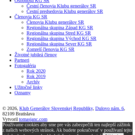
Osobnosti KG SR
Čestní členovia Klubu generálov SR
Čestní predsedovia Klubu generálov SR
Členovia KG SR
Členovia Klubu generálov SR
Regionálna skupina Západ KG SR
Regionálna skupina Stred KG SR
Regionálna skupina Východ KG SR
Regionálna skupina Sever KG SR
Zomrelí členovia KG SR
Životné jubileá členov
Partneri
Fotogaléria
Rok 2020
Rok 2019
Archív
Užitočné linky
Oznamy
© 2026,
Klub Generálov Slovenskej Republiky
,
Dulovo nám. 6
,
82109 Bratislava
Vytvoril
tomasjanc.com
Používame cookies aby sme pre vás zabezpečili ten najlepší zážitok
z našich webových stránok. Ak budete pokračovať v používaní tejto