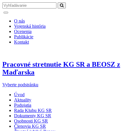
O nás
Vojenská história
Ocenenia
Publikácie
Kontakt
Pracovné stretnutie KG SR a BEOSZ z
Maďarska
Vyberte podstránku
Úvod
Aktuality
Podujatia
Rada Klubu KG SR
Dokumenty KG SR
Osobnosti KG SR
Členovia KG SR