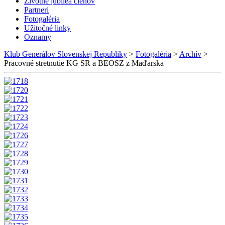
Životné jubileá členov
Partneri
Fotogaléria
Užitočné linky
Oznamy
Klub Generálov Slovenskej Republiky
>
Fotogaléria
>
Archív
>
Pracovné stretnutie KG SR a BEOSZ z Maďarska