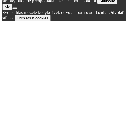
stránky budeme predpokladať, že ste s ňou spokojní.
Súhlasím
Nie
Svoj súhlas môžete kedykoľvek odvolať pomocou tlačidla Odvolať
súhlas.
Odmietnuť cookies