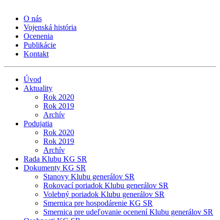
O nás
Vojenská história
Ocenenia
Publikácie
Kontakt
Úvod
Aktuality
Rok 2020
Rok 2019
Archív
Podujatia
Rok 2020
Rok 2019
Archív
Rada Klubu KG SR
Dokumenty KG SR
Stanovy Klubu generálov SR
Rokovací poriadok Klubu generálov SR
Volebný poriadok Klubu generálov SR
Smernica pre hospodárenie KG SR
Smernica pre udeľovanie ocenení Klubu generálov SR