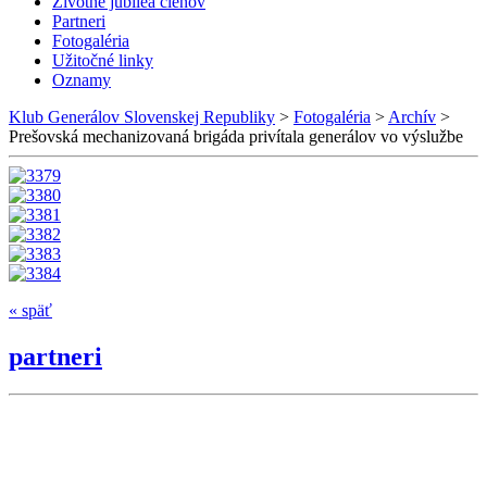
Životné jubileá členov
Partneri
Fotogaléria
Užitočné linky
Oznamy
Klub Generálov Slovenskej Republiky
>
Fotogaléria
>
Archív
>
Prešovská mechanizovaná brigáda privítala generálov vo výslužbe
« späť
partneri