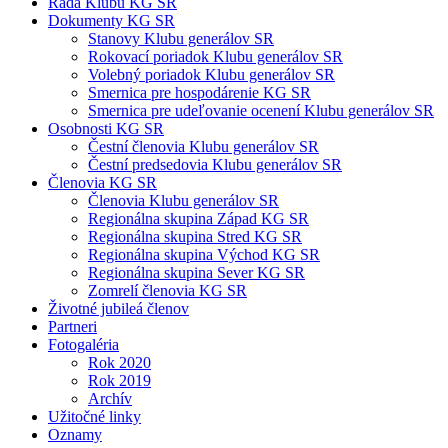
Rada Klubu KG SR
Dokumenty KG SR
Stanovy Klubu generálov SR
Rokovací poriadok Klubu generálov SR
Volebný poriadok Klubu generálov SR
Smernica pre hospodárenie KG SR
Smernica pre udeľovanie ocenení Klubu generálov SR
Osobnosti KG SR
Čestní členovia Klubu generálov SR
Čestní predsedovia Klubu generálov SR
Členovia KG SR
Členovia Klubu generálov SR
Regionálna skupina Západ KG SR
Regionálna skupina Stred KG SR
Regionálna skupina Východ KG SR
Regionálna skupina Sever KG SR
Zomrelí členovia KG SR
Životné jubileá členov
Partneri
Fotogaléria
Rok 2020
Rok 2019
Archív
Užitočné linky
Oznamy