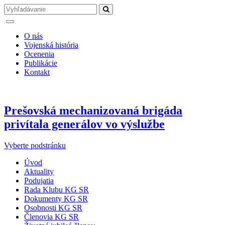
O nás
Vojenská história
Ocenenia
Publikácie
Kontakt
Prešovská mechanizovaná brigáda
privítala generálov vo výslužbe
Vyberte podstránku
Úvod
Aktuality
Podujatia
Rada Klubu KG SR
Dokumenty KG SR
Osobnosti KG SR
Členovia KG SR