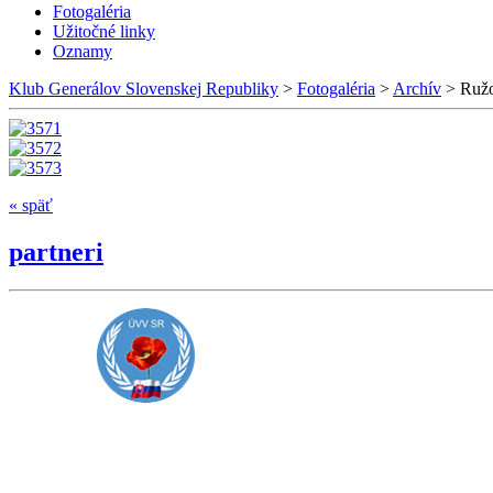
Fotogaléria
Užitočné linky
Oznamy
Klub Generálov Slovenskej Republiky
>
Fotogaléria
>
Archív
>
Ruž
« späť
partneri