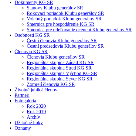
Dokumenty KG SR
Stanovy Klubu generálov SR
Rokovací poriadok Klubu generálov SR
Volebný poriadok Klubu generálov SR
Smernica pre hospodárenie KG SR
Smernica pre udeľovanie ocenení Klubu generálov SR
Osobnosti KG SR
Čestní členovia Klubu generálov SR
Čestní predsedovia Klubu generálov SR
Členovia KG SR
Členovia Klubu generálov SR
Regionálna skupina Západ KG SR
Regionálna skupina Stred KG SR
Regionálna skupina Východ KG SR
Regionálna skupina Sever KG SR
Zomrelí členovia KG SR
Životné jubileá členov
Partneri
Fotogaléria
Rok 2020
Rok 2019
Archív
Užitočné linky
Oznamy