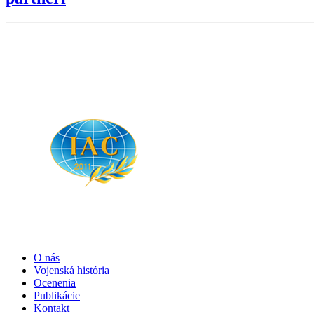
O nás
Vojenská história
Ocenenia
Publikácie
Kontakt