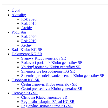
Úvod
Aktuality
Rok 2020
Rok 2019
Archív
Podujatia
Rok 2020
Rok 2019
Archív
Rada Klubu KG SR
Dokumenty KG SR
Stanovy Klubu generálov SR
Rokovací poriadok Klubu generálov SR
Volebný poriadok Klubu generálov SR
Smernica pre hospodárenie KG SR
Smernica pre udeľovanie ocenení Klubu generálov SR
Osobnosti KG SR
Čestní členovia Klubu generálov SR
Čestní predsedovia Klubu generálov SR
Členovia KG SR
Členovia Klubu generálov SR
Regionálna skupina Západ KG SR
Regionálna skupina Stred KG SR