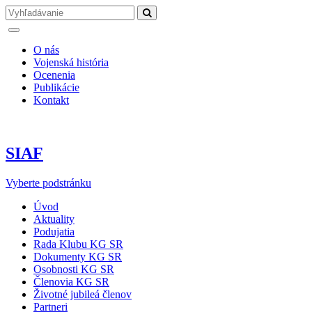
O nás
Vojenská história
Ocenenia
Publikácie
Kontakt
SIAF
Vyberte podstránku
Úvod
Aktuality
Podujatia
Rada Klubu KG SR
Dokumenty KG SR
Osobnosti KG SR
Členovia KG SR
Životné jubileá členov
Partneri