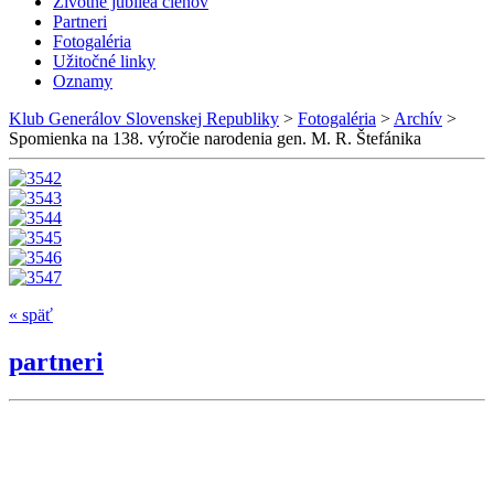
Životné jubileá členov
Partneri
Fotogaléria
Užitočné linky
Oznamy
Klub Generálov Slovenskej Republiky
>
Fotogaléria
>
Archív
>
Spomienka na 138. výročie narodenia gen. M. R. Štefánika
« späť
partneri