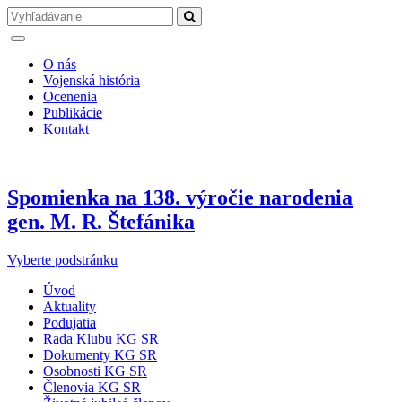
O nás
Vojenská história
Ocenenia
Publikácie
Kontakt
Spomienka na 138. výročie narodenia
gen. M. R. Štefánika
Vyberte podstránku
Úvod
Aktuality
Podujatia
Rada Klubu KG SR
Dokumenty KG SR
Osobnosti KG SR
Členovia KG SR