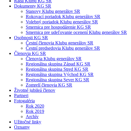
Rada Klubu KG SR
Dokumenty KG SR
Stanovy Klubu generálov SR
Rokovací poriadok Klubu generálov SR
Volebný poriadok Klubu generálov SR
Smernica pre hospodárenie KG SR
Smernica pre udeľovanie ocenení Klubu generálov SR
Osobnosti KG SR
Čestní členovia Klubu generálov SR
Čestní predsedovia Klubu generálov SR
Členovia KG SR
Členovia Klubu generálov SR
Regionálna skupina Západ KG SR
Regionálna skupina Stred KG SR
Regionálna skupina Východ KG SR
Regionálna skupina Sever KG SR
Zomrelí členovia KG SR
Životné jubileá členov
Partneri
Fotogaléria
Rok 2020
Rok 2019
Archív
Užitočné linky
Oznamy