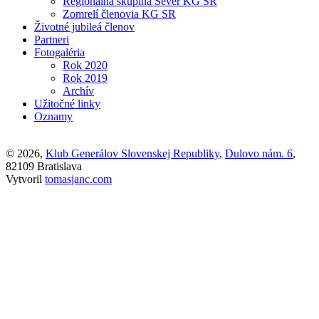
Regionálna skupina Sever KG SR
Zomrelí členovia KG SR
Životné jubileá členov
Partneri
Fotogaléria
Rok 2020
Rok 2019
Archív
Užitočné linky
Oznamy
© 2026,
Klub Generálov Slovenskej Republiky
,
Dulovo nám. 6
,
82109 Bratislava
Vytvoril
tomasjanc.com