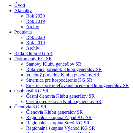
Úvod
Aktuality
Rok 2020
Rok 2019
Archív
Podujatia
Rok 2020
Rok 2019
Archív
Rada Klubu KG SR
Dokumenty KG SR
Stanovy Klubu generálov SR
Rokovací poriadok Klubu generálov SR
Volebný poriadok Klubu generálov SR
Smernica pre hospodárenie KG SR
Smernica pre udeľovanie ocenení Klubu generálov SR
Osobnosti KG SR
Čestní členovia Klubu generálov SR
Čestní predsedovia Klubu generálov SR
Členovia KG SR
Členovia Klubu generálov SR
Regionálna skupina Západ KG SR
Regionálna skupina Stred KG SR
Regionálna skupina Východ KG SR