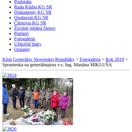
Podujatia
Rada Klubu KG SR
Dokumenty KG SR
Osobnosti KG SR
Členovia KG SR
Životné jubileá členov
Partneri
Fotogaléria
Užitočné linky
Oznamy
Klub Generálov Slovenskej Republiky
>
Fotogaléria
>
Rok 2019
>
Spomienka na generálmajora v.v. Ing. Mariána MIKLUŠA