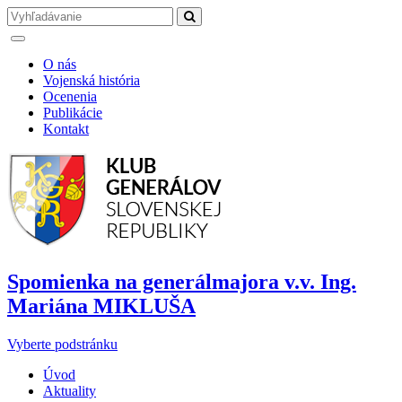
O nás
Vojenská história
Ocenenia
Publikácie
Kontakt
Spomienka na generálmajora v.v. Ing.
Mariána MIKLUŠA
Vyberte podstránku
Úvod
Aktuality