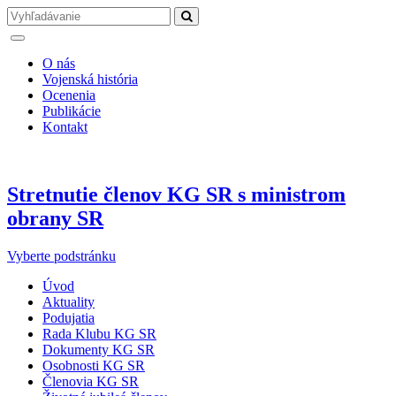
O nás
Vojenská história
Ocenenia
Publikácie
Kontakt
Stretnutie členov KG SR s ministrom
obrany SR
Vyberte podstránku
Úvod
Aktuality
Podujatia
Rada Klubu KG SR
Dokumenty KG SR
Osobnosti KG SR
Členovia KG SR