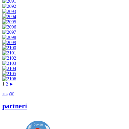
1
2
►
« späť
partneri