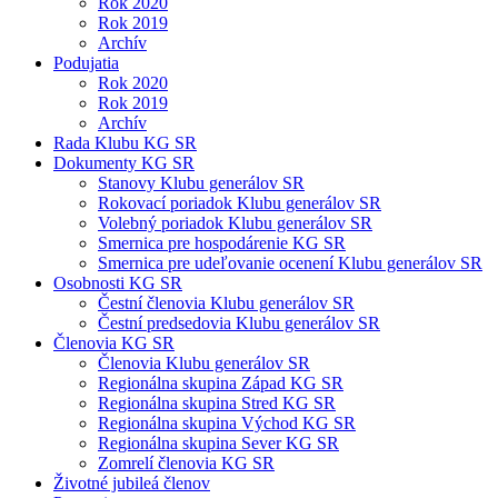
Rok 2020
Rok 2019
Archív
Podujatia
Rok 2020
Rok 2019
Archív
Rada Klubu KG SR
Dokumenty KG SR
Stanovy Klubu generálov SR
Rokovací poriadok Klubu generálov SR
Volebný poriadok Klubu generálov SR
Smernica pre hospodárenie KG SR
Smernica pre udeľovanie ocenení Klubu generálov SR
Osobnosti KG SR
Čestní členovia Klubu generálov SR
Čestní predsedovia Klubu generálov SR
Členovia KG SR
Členovia Klubu generálov SR
Regionálna skupina Západ KG SR
Regionálna skupina Stred KG SR
Regionálna skupina Východ KG SR
Regionálna skupina Sever KG SR
Zomrelí členovia KG SR
Životné jubileá členov