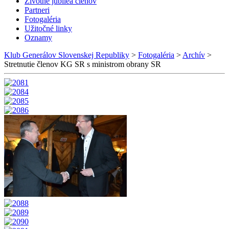
Životné jubileá členov
Partneri
Fotogaléria
Užitočné linky
Oznamy
Klub Generálov Slovenskej Republiky
>
Fotogaléria
>
Archív
>
Stretnutie členov KG SR s ministrom obrany SR