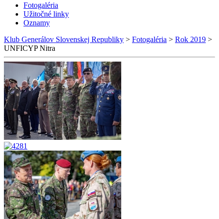
Fotogaléria
Užitočné linky
Oznamy
Klub Generálov Slovenskej Republiky
>
Fotogaléria
>
Rok 2019
>
UNFICYP Nitra