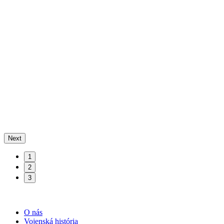
Next
1
2
3
O nás
Vojenská história