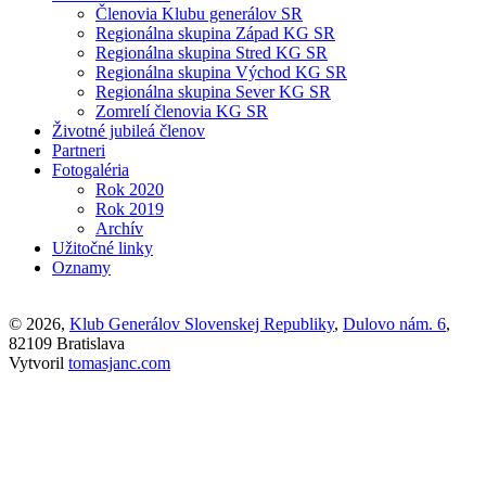
Členovia Klubu generálov SR
Regionálna skupina Západ KG SR
Regionálna skupina Stred KG SR
Regionálna skupina Východ KG SR
Regionálna skupina Sever KG SR
Zomrelí členovia KG SR
Životné jubileá členov
Partneri
Fotogaléria
Rok 2020
Rok 2019
Archív
Užitočné linky
Oznamy
© 2026,
Klub Generálov Slovenskej Republiky
,
Dulovo nám. 6
,
82109 Bratislava
Vytvoril
tomasjanc.com