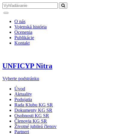
O nás
Vojenská história
Ocenenia
Publikácie
Kontakt
UNFICYP Nitra
Vyberte podstránku
Úvod
Aktuality
Podujatia
Rada Klubu KG SR
Dokumenty KG SR
Osobnosti KG SR
Členovia KG SR
Životné jubileá členov
Partneri