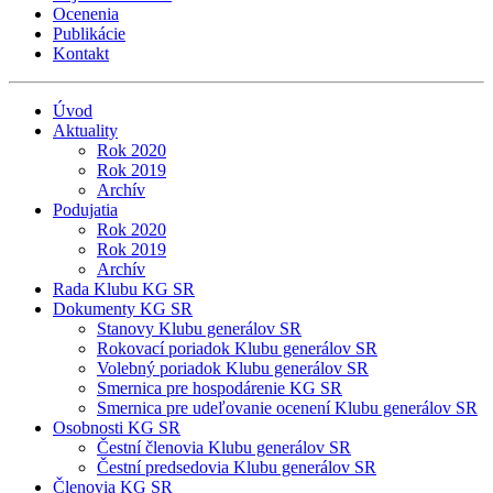
Ocenenia
Publikácie
Kontakt
Úvod
Aktuality
Rok 2020
Rok 2019
Archív
Podujatia
Rok 2020
Rok 2019
Archív
Rada Klubu KG SR
Dokumenty KG SR
Stanovy Klubu generálov SR
Rokovací poriadok Klubu generálov SR
Volebný poriadok Klubu generálov SR
Smernica pre hospodárenie KG SR
Smernica pre udeľovanie ocenení Klubu generálov SR
Osobnosti KG SR
Čestní členovia Klubu generálov SR
Čestní predsedovia Klubu generálov SR
Členovia KG SR