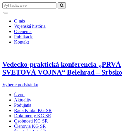
O nás
Vojenská história
Ocenenia
Publikácie
Kontakt
Vedecko-praktická konferencia „PRVÁ
SVETOVÁ VOJNA“ Belehrad – Srbsko
Vyberte podstránku
Úvod
Aktuality
Podujatia
Rada Klubu KG SR
Dokumenty KG SR
Osobnosti KG SR
Členovia KG SR