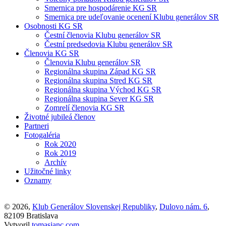
Smernica pre hospodárenie KG SR
Smernica pre udeľovanie ocenení Klubu generálov SR
Osobnosti KG SR
Čestní členovia Klubu generálov SR
Čestní predsedovia Klubu generálov SR
Členovia KG SR
Členovia Klubu generálov SR
Regionálna skupina Západ KG SR
Regionálna skupina Stred KG SR
Regionálna skupina Východ KG SR
Regionálna skupina Sever KG SR
Zomrelí členovia KG SR
Životné jubileá členov
Partneri
Fotogaléria
Rok 2020
Rok 2019
Archív
Užitočné linky
Oznamy
© 2026,
Klub Generálov Slovenskej Republiky
,
Dulovo nám. 6
,
82109 Bratislava
Vytvoril
tomasjanc.com