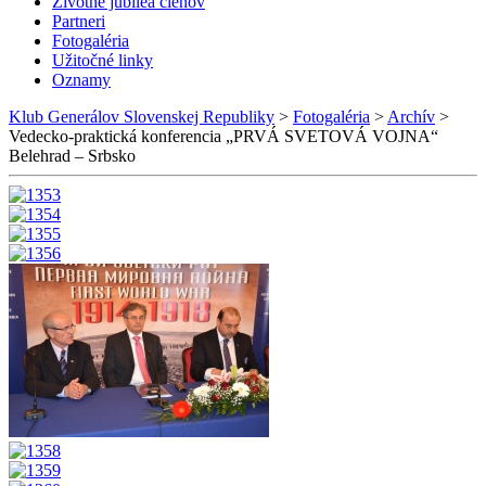
Životné jubileá členov
Partneri
Fotogaléria
Užitočné linky
Oznamy
Klub Generálov Slovenskej Republiky
>
Fotogaléria
>
Archív
>
Vedecko-praktická konferencia „PRVÁ SVETOVÁ VOJNA“
Belehrad – Srbsko