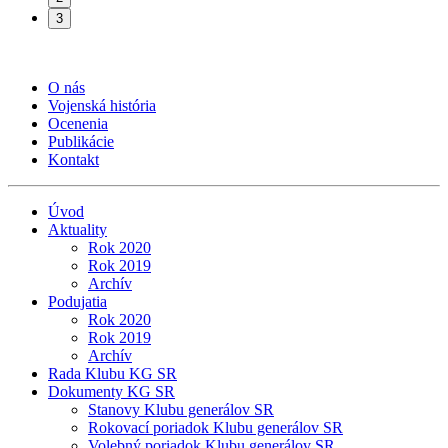
3
O nás
Vojenská história
Ocenenia
Publikácie
Kontakt
Úvod
Aktuality
Rok 2020
Rok 2019
Archív
Podujatia
Rok 2020
Rok 2019
Archív
Rada Klubu KG SR
Dokumenty KG SR
Stanovy Klubu generálov SR
Rokovací poriadok Klubu generálov SR
Volebný poriadok Klubu generálov SR