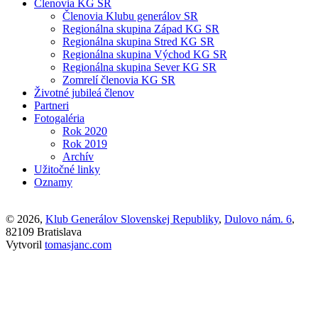
Členovia KG SR
Členovia Klubu generálov SR
Regionálna skupina Západ KG SR
Regionálna skupina Stred KG SR
Regionálna skupina Východ KG SR
Regionálna skupina Sever KG SR
Zomrelí členovia KG SR
Životné jubileá členov
Partneri
Fotogaléria
Rok 2020
Rok 2019
Archív
Užitočné linky
Oznamy
© 2026,
Klub Generálov Slovenskej Republiky
,
Dulovo nám. 6
,
82109 Bratislava
Vytvoril
tomasjanc.com