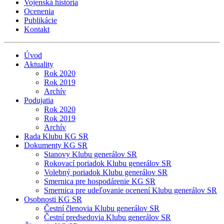
Vojenská história
Ocenenia
Publikácie
Kontakt
Úvod
Aktuality
Rok 2020
Rok 2019
Archív
Podujatia
Rok 2020
Rok 2019
Archív
Rada Klubu KG SR
Dokumenty KG SR
Stanovy Klubu generálov SR
Rokovací poriadok Klubu generálov SR
Volebný poriadok Klubu generálov SR
Smernica pre hospodárenie KG SR
Smernica pre udeľovanie ocenení Klubu generálov SR
Osobnosti KG SR
Čestní členovia Klubu generálov SR
Čestní predsedovia Klubu generálov SR