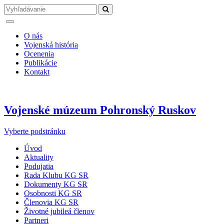
O nás
Vojenská história
Ocenenia
Publikácie
Kontakt
Vojenské múzeum Pohronský Ruskov
Vyberte podstránku
Úvod
Aktuality
Podujatia
Rada Klubu KG SR
Dokumenty KG SR
Osobnosti KG SR
Členovia KG SR
Životné jubileá členov
Partneri