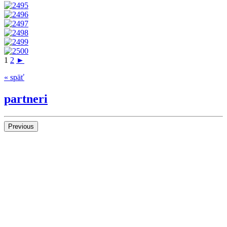
1
2
►
« späť
partneri
Previous