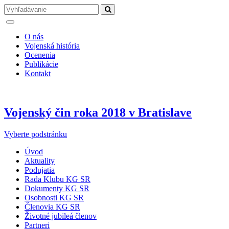
O nás
Vojenská história
Ocenenia
Publikácie
Kontakt
Vojenský čin roka 2018 v Bratislave
Vyberte podstránku
Úvod
Aktuality
Podujatia
Rada Klubu KG SR
Dokumenty KG SR
Osobnosti KG SR
Členovia KG SR
Životné jubileá členov
Partneri