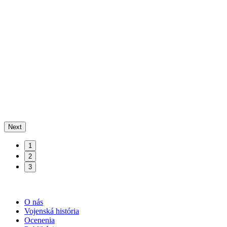
Next
1
2
3
O nás
Vojenská história
Ocenenia