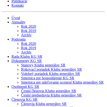
Publikácie
Kontakt
Úvod
Aktuality
Rok 2020
Rok 2019
Archív
Podujatia
Rok 2020
Rok 2019
Archív
Rada Klubu KG SR
Dokumenty KG SR
Stanovy Klubu generálov SR
Rokovací poriadok Klubu generálov SR
Volebný poriadok Klubu generálov SR
Smernica pre hospodárenie KG SR
Smernica pre udeľovanie ocenení Klubu generálov SR
Osobnosti KG SR
Čestní členovia Klubu generálov SR
Čestní predsedovia Klubu generálov SR
Členovia KG SR
Členovia Klubu generálov SR