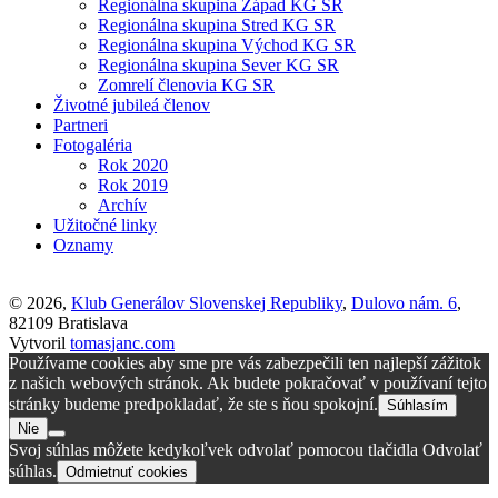
Regionálna skupina Západ KG SR
Regionálna skupina Stred KG SR
Regionálna skupina Východ KG SR
Regionálna skupina Sever KG SR
Zomrelí členovia KG SR
Životné jubileá členov
Partneri
Fotogaléria
Rok 2020
Rok 2019
Archív
Užitočné linky
Oznamy
© 2026,
Klub Generálov Slovenskej Republiky
,
Dulovo nám. 6
,
82109 Bratislava
Vytvoril
tomasjanc.com
Používame cookies aby sme pre vás zabezpečili ten najlepší zážitok
z našich webových stránok. Ak budete pokračovať v používaní tejto
stránky budeme predpokladať, že ste s ňou spokojní.
Súhlasím
Nie
Svoj súhlas môžete kedykoľvek odvolať pomocou tlačidla Odvolať
súhlas.
Odmietnuť cookies