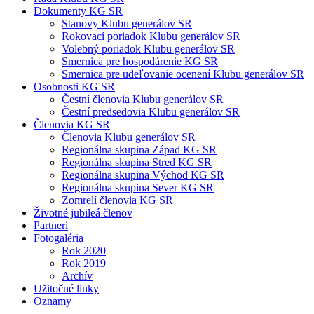
Dokumenty KG SR
Stanovy Klubu generálov SR
Rokovací poriadok Klubu generálov SR
Volebný poriadok Klubu generálov SR
Smernica pre hospodárenie KG SR
Smernica pre udeľovanie ocenení Klubu generálov SR
Osobnosti KG SR
Čestní členovia Klubu generálov SR
Čestní predsedovia Klubu generálov SR
Členovia KG SR
Členovia Klubu generálov SR
Regionálna skupina Západ KG SR
Regionálna skupina Stred KG SR
Regionálna skupina Východ KG SR
Regionálna skupina Sever KG SR
Zomrelí členovia KG SR
Životné jubileá členov
Partneri
Fotogaléria
Rok 2020
Rok 2019
Archív
Užitočné linky
Oznamy