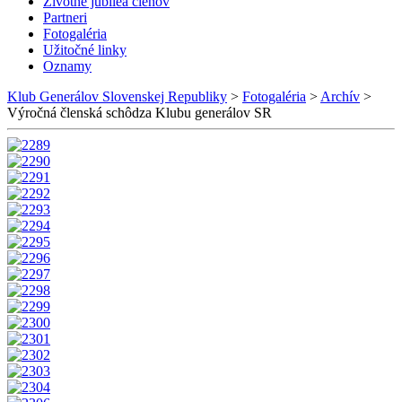
Životné jubileá členov
Partneri
Fotogaléria
Užitočné linky
Oznamy
Klub Generálov Slovenskej Republiky
>
Fotogaléria
>
Archív
>
Výročná členská schôdza Klubu generálov SR