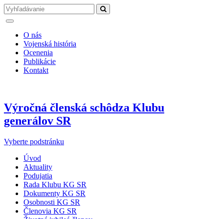
O nás
Vojenská história
Ocenenia
Publikácie
Kontakt
Výročná členská schôdza Klubu
generálov SR
Vyberte podstránku
Úvod
Aktuality
Podujatia
Rada Klubu KG SR
Dokumenty KG SR
Osobnosti KG SR
Členovia KG SR