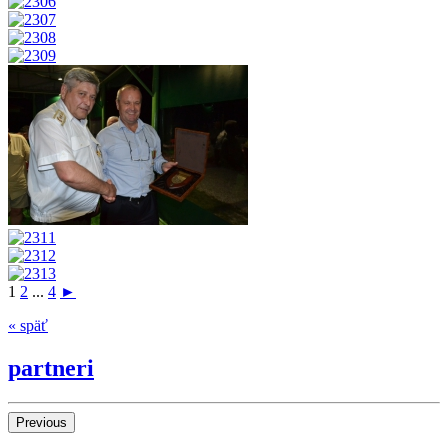
1
2
...
4
►
« späť
partneri
Previous