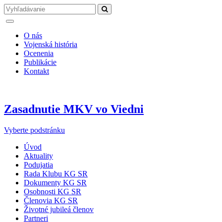
O nás
Vojenská história
Ocenenia
Publikácie
Kontakt
Zasadnutie MKV vo Viedni
Vyberte podstránku
Úvod
Aktuality
Podujatia
Rada Klubu KG SR
Dokumenty KG SR
Osobnosti KG SR
Členovia KG SR
Životné jubileá členov
Partneri