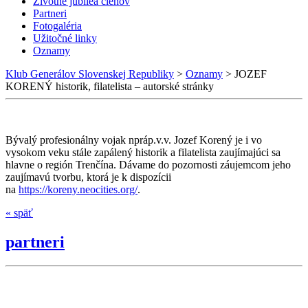
Životné jubileá členov
Partneri
Fotogaléria
Užitočné linky
Oznamy
Klub Generálov Slovenskej Republiky
>
Oznamy
>
JOZEF
KORENÝ historik, filatelista – autorské stránky
Bývalý profesionálny vojak npráp.v.v. Jozef Korený je i vo
vysokom veku stále zapálený historik a filatelista zaujímajúci sa
hlavne o región Trenčína. Dávame do pozornosti záujemcom jeho
zaujímavú tvorbu, ktorá je k dispozícii
na
https://koreny.neocities.org/
.
« späť
partneri