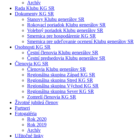
Archív
Rada Klubu KG SR
Dokumenty KG SR
Stanovy Klubu generálov SR
Rokovací poriadok Klubu generálov SR
Volebný poriadok Klubu generálov SR
Smernica pre hospodárenie KG SR
Smernica pre udeľovanie ocenení Klubu generálov SR
Osobnosti KG SR
Čestní členovia Klubu generálov SR
Čestní predsedovia Klubu generálov SR
Členovia KG SR
Členovia Klubu generálov SR
Regionálna skupina Západ KG SR
Regionálna skupina Stred KG SR
Regionálna skupina Východ KG SR
Regionálna skupina Sever KG SR
Zomrelí členovia KG SR
Životné jubileá členov
Partneri
Fotogaléria
Rok 2020
Rok 2019
Archív
Užitočné linky