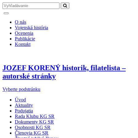
O nás
Vojenská história
Ocenenia
Publikácie
Kontakt
JOZEF KORENÝ historik, filatelista –
autorské stránky
Vyberte podstránku
Úvod
Aktuality
Podujatia
Rada Klubu KG SR
Dokumenty KG SR
Osobnosti KG SR
Členovia KG SR