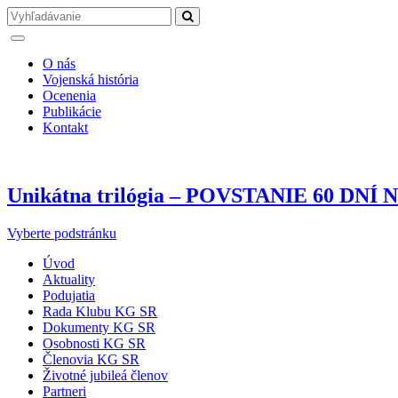
O nás
Vojenská história
Ocenenia
Publikácie
Kontakt
Unikátna trilógia – POVSTANIE 60 DN
Vyberte podstránku
Úvod
Aktuality
Podujatia
Rada Klubu KG SR
Dokumenty KG SR
Osobnosti KG SR
Členovia KG SR
Životné jubileá členov
Partneri