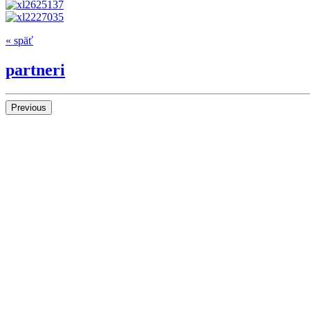
« späť
partneri
Previous