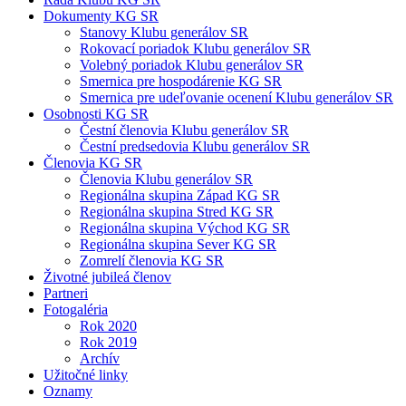
Dokumenty KG SR
Stanovy Klubu generálov SR
Rokovací poriadok Klubu generálov SR
Volebný poriadok Klubu generálov SR
Smernica pre hospodárenie KG SR
Smernica pre udeľovanie ocenení Klubu generálov SR
Osobnosti KG SR
Čestní členovia Klubu generálov SR
Čestní predsedovia Klubu generálov SR
Členovia KG SR
Členovia Klubu generálov SR
Regionálna skupina Západ KG SR
Regionálna skupina Stred KG SR
Regionálna skupina Východ KG SR
Regionálna skupina Sever KG SR
Zomrelí členovia KG SR
Životné jubileá členov
Partneri
Fotogaléria
Rok 2020
Rok 2019
Archív
Užitočné linky
Oznamy