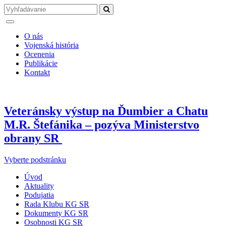
O nás
Vojenská história
Ocenenia
Publikácie
Kontakt
Veteránsky výstup na Ďumbier a Chatu
M.R. Štefánika – pozýva Ministerstvo
obrany SR
Vyberte podstránku
Úvod
Aktuality
Podujatia
Rada Klubu KG SR
Dokumenty KG SR
Osobnosti KG SR