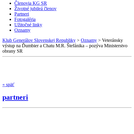
Členovia KG SR
Životné jubileá členov
Partneri
Fotogaléria
Užitočné linky
Oznamy
Klub Generálov Slovenskej Republiky
>
Oznamy
>
Veteránsky
výstup na Ďumbier a Chatu M.R. Štefánika – pozýva Ministerstvo
obrany SR
« späť
partneri