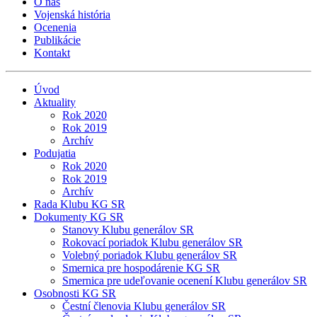
O nás
Vojenská história
Ocenenia
Publikácie
Kontakt
Úvod
Aktuality
Rok 2020
Rok 2019
Archív
Podujatia
Rok 2020
Rok 2019
Archív
Rada Klubu KG SR
Dokumenty KG SR
Stanovy Klubu generálov SR
Rokovací poriadok Klubu generálov SR
Volebný poriadok Klubu generálov SR
Smernica pre hospodárenie KG SR
Smernica pre udeľovanie ocenení Klubu generálov SR
Osobnosti KG SR
Čestní členovia Klubu generálov SR