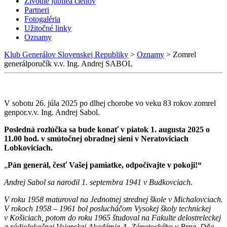
Životné jubileá členov
Partneri
Fotogaléria
Užitočné linky
Oznamy
Klub Generálov Slovenskej Republiky
>
Oznamy
>
Zomrel
generálporučík v.v. Ing. Andrej SABOL
V sobotu 26. júla 2025 po dlhej chorobe vo veku 83 rokov zomrel
genpor.v.v. Ing. Andrej Sabol.
Posledná rozlúčka sa bude konať v piatok 1. augusta 2025 o
11.00 hod. v smútočnej obradnej sieni v Neratoviciach
Lobkoviciach.
„
Pán generál, česť Vašej pamiatke, odpočívajte v pokoji!“
Andrej Sabol sa narodil 1. septembra 1941 v Budkovciach.
V roku 1958 maturoval na Jednotnej strednej škole v Michalovciach.
V rokoch 1958 – 1961 bol poslucháčom Vysokej školy technickej
v Košiciach, potom do roku 1965 študoval na Fakulte delostreleckej
a rádiolokačnej Vojenskej Akadémie A. Zápotockého v Brne. Dňa