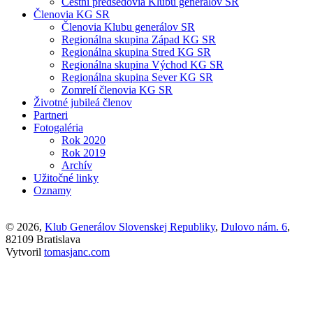
Čestní predsedovia Klubu generálov SR
Členovia KG SR
Členovia Klubu generálov SR
Regionálna skupina Západ KG SR
Regionálna skupina Stred KG SR
Regionálna skupina Východ KG SR
Regionálna skupina Sever KG SR
Zomrelí členovia KG SR
Životné jubileá členov
Partneri
Fotogaléria
Rok 2020
Rok 2019
Archív
Užitočné linky
Oznamy
© 2026,
Klub Generálov Slovenskej Republiky
,
Dulovo nám. 6
,
82109 Bratislava
Vytvoril
tomasjanc.com