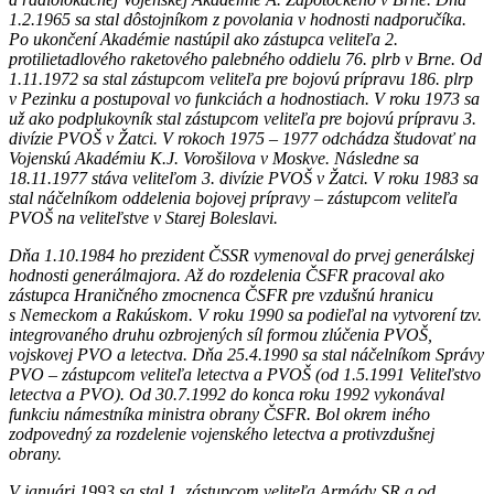
1.2.1965 sa stal dôstojníkom z povolania v hodnosti nadporučíka.
Po ukončení Akadémie nastúpil ako zástupca veliteľa 2.
protilietadlového raketového palebného oddielu 76. plrb v Brne. Od
1.11.1972 sa stal zástupcom veliteľa pre bojovú prípravu 186. plrp
v Pezinku a postupoval vo funkciách a hodnostiach. V roku 1973 sa
už ako podplukovník stal zástupcom veliteľa pre bojovú prípravu 3.
divízie PVOŠ v Žatci. V rokoch 1975 – 1977 odchádza študovať na
Vojenskú Akadémiu K.J. Vorošilova v Moskve. Následne sa
18.11.1977 stáva veliteľom 3. divízie PVOŠ v Žatci. V roku 1983 sa
stal náčelníkom oddelenia bojovej prípravy – zástupcom veliteľa
PVOŠ na veliteľstve v Starej Boleslavi.
Dňa 1.10.1984 ho prezident ČSSR vymenoval do prvej generálskej
hodnosti generálmajora. Až do rozdelenia ČSFR pracoval ako
zástupca Hraničného zmocnenca ČSFR pre vzdušnú hranicu
s Nemeckom a Rakúskom. V roku 1990 sa podieľal na vytvorení tzv.
integrovaného druhu ozbrojených síl formou zlúčenia PVOŠ,
vojskovej PVO a letectva. Dňa 25.4.1990 sa stal náčelníkom Správy
PVO – zástupcom veliteľa letectva a PVOŠ (od 1.5.1991 Veliteľstvo
letectva a PVO). Od 30.7.1992 do konca roku 1992 vykonával
funkciu námestníka ministra obrany ČSFR. Bol okrem iného
zodpovedný za rozdelenie vojenského letectva a protivzdušnej
obrany.
V januári 1993 sa stal 1. zástupcom veliteľa Armády SR a od