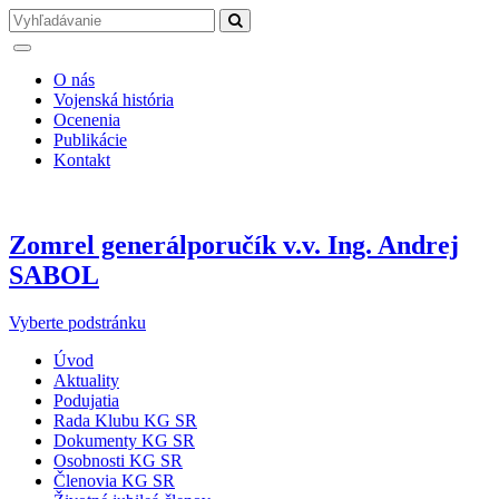
O nás
Vojenská história
Ocenenia
Publikácie
Kontakt
Zomrel generálporučík v.v. Ing. Andrej
SABOL
Vyberte podstránku
Úvod
Aktuality
Podujatia
Rada Klubu KG SR
Dokumenty KG SR
Osobnosti KG SR
Členovia KG SR