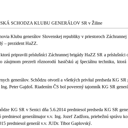
SKÁ SCHODZA KLUBU GENERÁLOV SR v Žiline
lenovia Klubu generálov Slovenskej republiky v priestoroch Záchrannej
lý – prezident HaZZ.
ktorú pripravili príslušníci Záchrannej brigády HaZZ SR a príslušníci
o záujmom prezreli rôznorodú hasičskú aj špeciálnu techniku, ktorá
nych generálov. Schôdzu otvoril a všetkých privítal predseda KG SR 
k Ing. Peter Gajdoš. Riadením ČS bol poverený tajomník KG SR generá
dze KG SR v Senici dňa 5.6.2014 predniesol predseda KG SR generálm
edniesol generálmajor v.v. Ing. Jozef Zadžora, priebežnú správu kont
15 predniesol generál v.v. JUDr. Tibor Gaplovský.