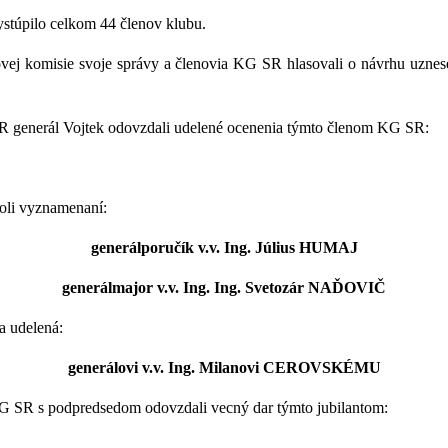
ystúpilo celkom 44 členov klubu.
ovej komisie svoje správy a členovia KG SR hlasovali o návrhu uzne
 generál Vojtek odovzdali udelené ocenenia týmto členom KG SR:
boli vyznamenaní:
generálporučík v.v. Ing. Július HUMAJ
generálmajor v.v. Ing. Ing. Svetozár NAĎOVIČ
a udelená:
generálovi v.v. Ing. Milanovi CEROVSKÉMU
KG SR s podpredsedom odovzdali vecný dar týmto jubilantom: