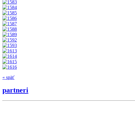
« späť
partneri