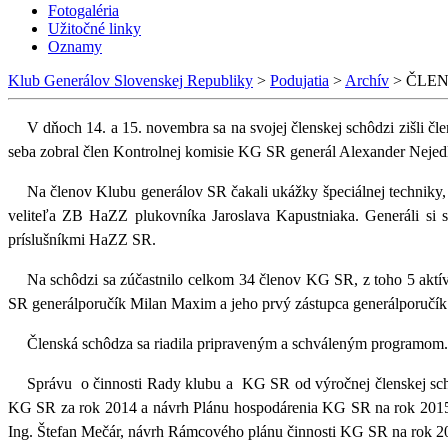
Fotogaléria
Užitočné linky
Oznamy
Klub Generálov Slovenskej Republiky
>
Podujatia
>
Archív
>
ČLEN
V dňoch 14. a 15. novembra sa na svojej členskej schôdzi zišli č
seba zobral člen Kontrolnej komisie KG SR generál Alexander Nejed
Na členov Klubu generálov SR čakali ukážky špeciálnej techniky, 
veliteľa ZB HaZZ plukovníka Jaroslava Kapustniaka. Generáli si s
príslušníkmi HaZZ SR.
Na schôdzi sa zúčastnilo celkom 34 členov KG SR, z toho 5 aktív
SR generálporučík Milan Maxim a jeho prvý zástupca generálporučí
Členská schôdza sa riadila pripraveným a schváleným programom.
Správu o činnosti Rady klubu a KG SR od výročnej členskej schô
KG SR za rok 2014 a návrh Plánu hospodárenia KG SR na rok 2015 pr
Ing. Štefan Mečár, návrh Rámcového plánu činnosti KG SR na rok 20