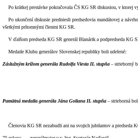
Po krátkej prestávke pokračovala ČS KG SR diskusiou, v ktorej v
Po ukončení diskusie predniesli predsedovia mandátovej a návrh
všetkými prítomnými členmi KG SR.
V ďalšom predseda KG SR generál Blanárik a podpredseda KG SR
Medaile Klubu generálov Slovenskej republiky boli udelené:
Záslužným krížom generála Rudolfa Viesta II. stupňa
– strieborný 
Pamätná medaila generála Jána Goliana II. stupňa
– strieborná bol
Členovia KG SR nezabudli ani na svojich jubilantov a predseda 
75 rokov: generálmajor v.v. Ing. Svetozár Naďovič