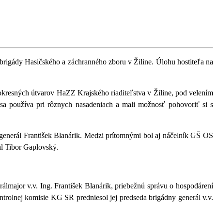
 brigády Hasičského a záchranného zboru v Žiline. Úlohu hostiteľa na
 okresných útvarov HaZZ Krajského riaditeľstva v Žiline, pod velením
 sa používa pri rôznych nasadeniach a mali možnosť pohovoriť si s
generál František Blanárik. Medzi prítomnými bol aj náčelník GŠ OS
l Tibor Gaplovský.
ajor v.v. Ing. František Blanárik, priebežnú správu o hospodárení
rolnej komisie KG SR predniesol jej predseda brigádny generál v.v.