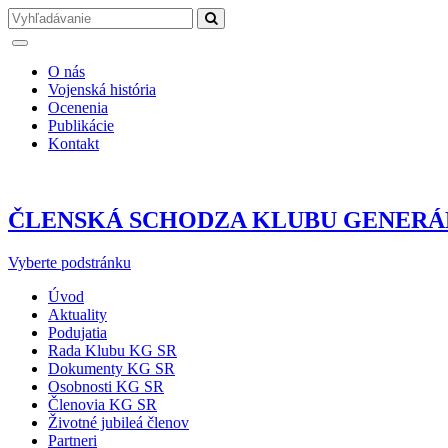
O nás
Vojenská história
Ocenenia
Publikácie
Kontakt
ČLENSKÁ SCHODZA KLUBU GENERÁLOV
Vyberte podstránku
Úvod
Aktuality
Podujatia
Rada Klubu KG SR
Dokumenty KG SR
Osobnosti KG SR
Členovia KG SR
Životné jubileá členov
Partneri