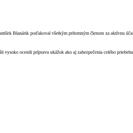
ntišek Blanárik poďakoval všetkým prítomným členom za aktívnu účasť
li vysoko ocenili prípravu ukážok ako aj zabezpečenia celého priebeh