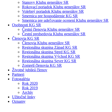
Stanovy Klubu generálov SR
Rokovací poriadok Klubu generálov SR
Volebný poriadok Klubu generálov SR
Smernica pre hospodárenie KG SR
Smernica pre udeľovanie ocenení Klubu generálov SR
Osobnosti KG SR
Čestní členovia Klubu generálov SR
Čestní predsedovia Klubu generálov SR
Členovia KG SR
Členovia Klubu generálov SR
Regionálna skupina Západ KG SR
Regionálna skupina Stred KG SR
Regionálna skupina Východ KG SR
Regionálna skupina Sever KG SR
Zomrelí členovia KG SR
Životné jubileá členov
Partneri
Fotogaléria
Rok 2020
Rok 2019
Archív
Užitočné linky
Oznamy