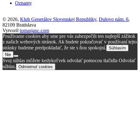
Oznamy
© 2026,
Klub Generálov Slovenskej Republiky
,
Dulovo nám. 6
,
82109 Bratislava
Vytvoril
tomasjanc.com
Používame cookies aby sme pre vás zabezpečili ten najlepší zážitok
z našich webových stránok. Ak budete pokračovať v používaní tejto
stránky budeme predpokladať, že ste s ňou spokojní.
Súhlasím
Nie
Svoj súhlas môžete kedykoľvek odvolať pomocou tlačidla Odvolať
súhlas.
Odmietnuť cookies