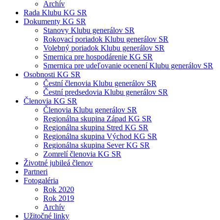
Archív
Rada Klubu KG SR
Dokumenty KG SR
Stanovy Klubu generálov SR
Rokovací poriadok Klubu generálov SR
Volebný poriadok Klubu generálov SR
Smernica pre hospodárenie KG SR
Smernica pre udeľovanie ocenení Klubu generálov SR
Osobnosti KG SR
Čestní členovia Klubu generálov SR
Čestní predsedovia Klubu generálov SR
Členovia KG SR
Členovia Klubu generálov SR
Regionálna skupina Západ KG SR
Regionálna skupina Stred KG SR
Regionálna skupina Východ KG SR
Regionálna skupina Sever KG SR
Zomrelí členovia KG SR
Životné jubileá členov
Partneri
Fotogaléria
Rok 2020
Rok 2019
Archív
Užitočné linky