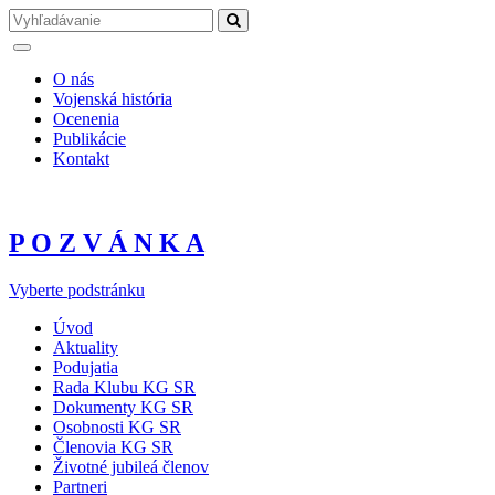
O nás
Vojenská história
Ocenenia
Publikácie
Kontakt
P O Z V Á N K A
Vyberte podstránku
Úvod
Aktuality
Podujatia
Rada Klubu KG SR
Dokumenty KG SR
Osobnosti KG SR
Členovia KG SR
Životné jubileá členov
Partneri