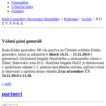
Fotogaléria
Užitočné linky
Oznamy
Klub Generálov Slovenskej Republiky
>
Podujatia
>
Archív
>
P O
Z V Á N K A
Vážení páni generáli
Rada Klubu generálov SR vás pozýva na Členskú schôdzu Klubu
generálov, ktorá sa uskutoční
v dňoch 14.11. – 15.11.2014
v
priestoroch Záchrannej brigády Hasičského a záchranného zboru v
Žiline, Bánovská cesta 8111. Hasičská brigáda HaZZ je dislokovaná
v spoločnom objekte s 5. plukom špeciálneho určenia, pričom vchod
je situovaný z opačnej strany objektu.
Zraz účastníkov ČS
14.11.2014 o 13,30.
« späť
partneri