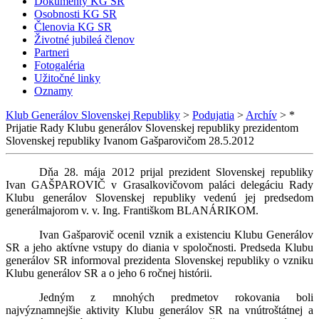
Dokumenty KG SR
Osobnosti KG SR
Členovia KG SR
Životné jubileá členov
Partneri
Fotogaléria
Užitočné linky
Oznamy
Klub Generálov Slovenskej Republiky
>
Podujatia
>
Archív
>
*
Prijatie Rady Klubu generálov Slovenskej republiky prezidentom
Slovenskej republiky Ivanom Gašparovičom 28.5.2012
Dňa 28. mája 2012 prijal prezident Slovenskej republiky
Ivan GAŠPAROVIČ v Grasalkovičovom paláci delegáciu Rady
Klubu generálov Slovenskej republiky vedenú jej predsedom
generálmajorom v. v. Ing. Františkom BLANÁRIKOM.
Ivan Gašparovič ocenil vznik a existenciu Klubu Generálov
SR a jeho aktívne vstupy do diania v spoločnosti. Predseda Klubu
generálov SR informoval prezidenta Slovenskej republiky o vzniku
Klubu generálov SR a o jeho 6 ročnej histórii.
Jedným z mnohých predmetov rokovania boli
najvýznamnejšie aktivity Klubu generálov SR na vnútroštátnej a