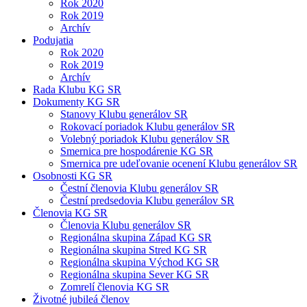
Rok 2020
Rok 2019
Archív
Podujatia
Rok 2020
Rok 2019
Archív
Rada Klubu KG SR
Dokumenty KG SR
Stanovy Klubu generálov SR
Rokovací poriadok Klubu generálov SR
Volebný poriadok Klubu generálov SR
Smernica pre hospodárenie KG SR
Smernica pre udeľovanie ocenení Klubu generálov SR
Osobnosti KG SR
Čestní členovia Klubu generálov SR
Čestní predsedovia Klubu generálov SR
Členovia KG SR
Členovia Klubu generálov SR
Regionálna skupina Západ KG SR
Regionálna skupina Stred KG SR
Regionálna skupina Východ KG SR
Regionálna skupina Sever KG SR
Zomrelí členovia KG SR
Životné jubileá členov