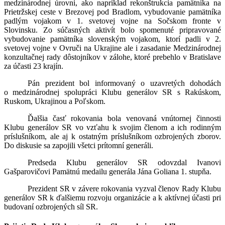
medzinárodnej úrovni, ako napríklad rekonštrukcia pamätníka na
Prietržskej ceste v Brezovej pod Bradlom, vybudovanie pamätníka
padlým vojakom v 1. svetovej vojne na Sočskom fronte v
Slovinsku. Zo súčasných aktivít bolo spomenuté pripravované
vybudovanie pamätníka slovenským vojakom, ktorí padli v 2.
svetovej vojne v Ovruči na Ukrajine ale i zasadanie Medzinárodnej
konzultačnej rady dôstojníkov v zálohe, ktoré prebehlo v Bratislave
za účasti 23 krajín.
Pán prezident bol informovaný o uzavretých dohodách
o medzinárodnej spolupráci Klubu generálov SR s Rakúskom,
Ruskom, Ukrajinou a Poľskom.
Ďalšia časť rokovania bola venovaná vnútornej činnosti
Klubu generálov SR vo vzťahu k svojim členom a ich rodinným
príslušníkom, ale aj k ostatným príslušníkom ozbrojených zborov.
Do diskusie sa zapojili všetci prítomní generáli.
Predseda Klubu generálov SR odovzdal Ivanovi
Gašparovičovi Pamätnú medailu generála Jána Goliana 1. stupňa.
Prezident SR v závere rokovania vyzval členov Rady Klubu
generálov SR k ďalšiemu rozvoju organizácie a k aktívnej účasti pri
budovaní ozbrojených síl SR.