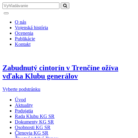
O nás
Vojenská história
Ocenenia
Publikácie
Kontakt
Zabudnutý cintorín v Trenčíne ožíva
vďaka Klubu generálov
Vyberte podstránku
Úvod
Aktuality
Podujatia
Rada Klubu KG SR
Dokumenty KG SR
Osobnosti KG SR
Členovia KG SR