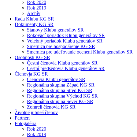
Rok 2020
Rok 2019
Archív
Rada Klubu KG SR
Dokumenty KG SR
Stanovy Klubu generálov SR
Rokovací poriadok Klubu generálov SR
Volebný poriadok Klubu generálov SR
Smernica pre hospodárenie KG SR
Smernica pre udeľovanie ocenení Klubu generálov SR
Osobnosti KG SR
Čestní členovia Klubu generálov SR
Čestní predsedovia Klubu generálov SR
Členovia KG SR
Členovia Klubu generálov SR
Regionálna skupina Západ KG SR
Regionálna skupina Stred KG SR
Regionálna skupina Východ KG SR
Regionálna skupina Sever KG SR
Zomrelí členovia KG SR
Životné jubileá členov
Partneri
Fotogaléria
Rok 2020
Rok 2019