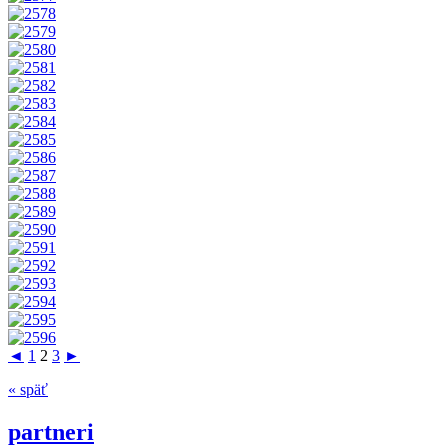
◄
1
2
3
►
« späť
partneri