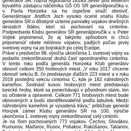
generálov SR, najmä regionálna zložka Sever pod vedením
bývalého zástupcu náčelníka GŠ OS SR generálporučíka v.
v. Pavla Honzeka sa ho úspešne snaží obnoviť.
Generálmajor Jindřich Joch vysoko ocenil snahu Klubu
generálov SR o dôstojné uctenie pamiatky vojakov dnešných
desiatich štátov, ktorí sú pochovaní na cintoríne.
Podpredseda Klubu generálov SR generálporučík v. v. Peter
Vojtek pripomenul, že aj takýmto spôsobom si chcú
pripomenúť obete miliónov vojakov, padlých počas prvej
svetovej vojny na jej bojiskách po celej Európe.
Práve v predvečer 98. výročia ukončenia 1. svetovej vojny sa
podarilo zrekonštruovať druhú časť spomínaného cintorína.
V tomto roku podľa generála Honzeka Klub generálov
obnovil celkom 350 hrobových miest. „V roku 2017 chceme
obnoviť sekciu B, čo predstavuje ďalších 223 miest a v roku
2018 poslednú sekciu cintorína C, kde je 182 náhrobných
kameňov. Šestnásť kusov hrobových miest predstavujú
turecké hroby, ktoré sa ponechávajú v pôvodnom stave, len
sú očistené a opravené. Celkom 771 hrobových miest bude
obnovených a budú identifikovateľné podľa tabuliek. Medzi
náhrobnými kameňmi je vysadená tráva,“ približuje generál
Honzek zámer Klubu generálov SR na 100. výročie
ukončenia 1. svetovej vojny zrekonštruovať celý cintorín.
Je na ňom pochovaných 771 vojakov. Čechov, Slovákov,
Rumunov, Maďarov, Rusov, Poliakov, Rakúšanov, Talianov,