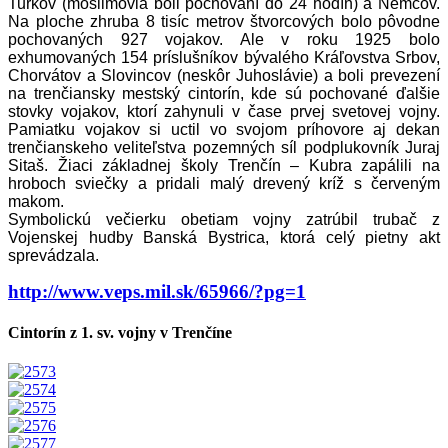
Turkov (moslimovia boli pochovaní do 24 hodín) a Nemcov.
Na ploche zhruba 8 tisíc metrov štvorcových bolo pôvodne
pochovaných 927 vojakov. Ale v roku 1925 bolo
exhumovaných 154 príslušníkov bývalého Kráľovstva Srbov,
Chorvátov a Slovincov (neskôr Juhoslávie) a boli prevezení
na trenčiansky mestský cintorín, kde sú pochované ďalšie
stovky vojakov, ktorí zahynuli v čase prvej svetovej vojny.
Pamiatku vojakov si uctil vo svojom príhovore aj dekan
trenčianskeho veliteľstva pozemných síl podplukovník Juraj
Sitaš. Žiaci základnej školy Trenčín – Kubra zapálili na
hroboch sviečky a pridali malý drevený kríž s červeným
makom.
Symbolickú večierku obetiam vojny zatrúbil trubač z
Vojenskej hudby Banská Bystrica, ktorá celý pietny akt
sprevádzala.
http://www.veps.mil.sk/65966/?pg=1
Cintorín z 1. sv. vojny v Trenčíne