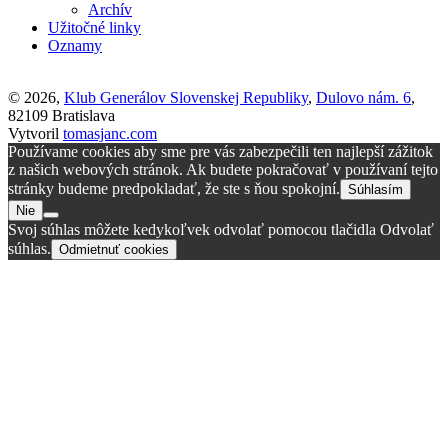
Archív
Užitočné linky
Oznamy
© 2026,
Klub Generálov Slovenskej Republiky
,
Dulovo nám. 6
,
82109 Bratislava
Vytvoril
tomasjanc.com
Používame cookies aby sme pre vás zabezpečili ten najlepší zážitok
z našich webových stránok. Ak budete pokračovať v používaní tejto
stránky budeme predpokladať, že ste s ňou spokojní.
Súhlasím
Nie
Svoj súhlas môžete kedykoľvek odvolať pomocou tlačidla Odvolať
súhlas.
Odmietnuť cookies