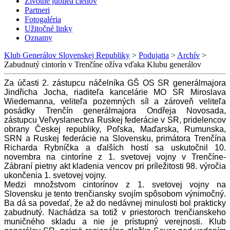
Životné jubileá členov
Partneri
Fotogaléria
Užitočné linky
Oznamy
Klub Generálov Slovenskej Republiky
>
Podujatia
>
Archív
>
Zabudnutý cintorín v Trenčíne ožíva vďaka Klubu generálov
Za účasti 2. zástupcu náčelníka GŠ OS SR generálmajora
Jindřicha Jocha, riaditeľa kancelárie MO SR Miroslava
Wiedemanna, veliteľa pozemných síl a zároveň veliteľa
posádky Trenčín generálmajora Ondřeja Novosada,
zástupcu Veľvyslanectva Ruskej federácie v SR, pridelencov
obrany Českej republiky, Poľska, Maďarska, Rumunska,
SRN a Ruskej federácie na Slovensku, primátora Trenčína
Richarda Rybníčka a ďalších hostí sa uskutočnil 10.
novembra na cintoríne z 1. svetovej vojny v Trenčíne-
Zábraní pietny akt kladenia vencov pri príležitosti 98. výročia
ukončenia 1. svetovej vojny.
Medzi množstvom cintorínov z 1. svetovej vojny na
Slovensku je tento trenčiansky svojím spôsobom výnimočný.
Ba dá sa povedať, že až do nedávnej minulosti bol prakticky
zabudnutý. Nachádza sa totiž v priestoroch trenčianskeho
muničného skladu a nie je prístupný verejnosti. Klub