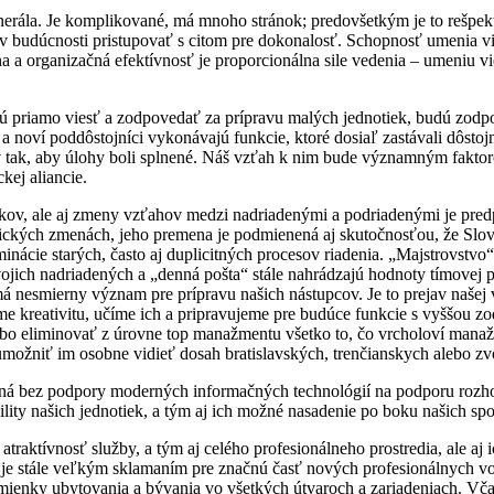
rála. Je komplikované, má mnoho stránok; predovšetkým je to rešpekt, sk
 budúcnosti pristupovať s citom pre dokonalosť. Schopnosť umenia vie
lna a organizačná efektívnosť je proporcionálna sile vedenia – umeniu 
 priamo viesť a zodpovedať za prípravu malých jednotiek, budú zodpo
a a noví poddôstojníci vykonávajú funkcie, ktoré dosiaľ zastávali dôstoj
tak, aby úlohy boli splnené. Náš vzťah k nim bude významným faktorom
kej aliancie.
jakov, ale aj zmeny vzťahov medzi nadriadenými a podriadenými je pr
ických zmenách, jeho premena je podmienená aj skutočnosťou, že Sl
ie starých, často aj duplicitných procesov riadenia. „Majstrovstvo“ r
jich nadriadených a „denná pošta“ stále nahrádzajú hodnoty tímovej pr
nesmierny význam pre prípravu našich nástupcov. Je to prejav našej
jeme kreativitu, učíme ich a pripravujeme pre budúce funkcie s vyššo
lebo eliminovať z úrovne top manažmentu všetko to, čo vrcholoví manažé
umožniť im osobne vidieť dosah bratislavských, trenčianskych alebo zv
 bez podpory moderných informačných technológií na podporu rozhodov
ity našich jednotiek, a tým aj ich možné nasadenie po boku našich spo
traktívnosť služby, a tým aj celého profesionálneho prostredia, ale aj 
je stále veľkým sklamaním pre značnú časť nových profesionálnych voj
mienky ubytovania a bývania vo všetkých útvaroch a zariadeniach. Včas