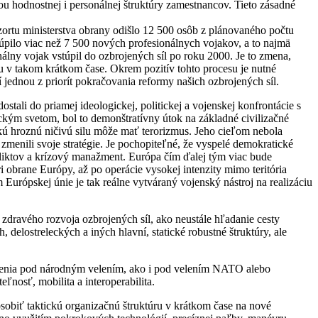
u hodnostnej i personálnej štruktúry zamestnancov. Tieto zásadné
zortu ministerstva obrany odišlo 12 500 osôb z plánovaného počtu
túpilo viac než 7 500 nových profesionálnych vojakov, a to najmä
álny vojak vstúpil do ozbrojených síl po roku 2000. Je to zmena,
lu v takom krátkom čase. Okrem pozitív tohto procesu je nutné
 jednou z priorít pokračovania reformy našich ozbrojených síl.
stali do priamej ideologickej, politickej a vojenskej konfrontácie s
ckým svetom, bol to demonštratívny útok na základné civilizačné
kú hroznú ničivú silu môže mať terorizmus. Jeho cieľom nebola
enili svoje stratégie. Je pochopiteľné, že vyspelé demokratické
liktov a krízový manažment. Európa čím ďalej tým viac bude
ri obrane Európy, až po operácie vysokej intenzity mimo teritória
Európskej únie je tak reálne vytváraný vojenský nástroj na realizáciu
zdravého rozvoja ozbrojených síl, ako neustále hľadanie cesty
elostreleckých a iných hlavní, statické robustné štruktúry, ale
asadenia pod národným velením, ako i pod velením NATO alebo
eľnosť, mobilita a interoperabilita.
obiť taktickú organizačnú štruktúru v krátkom čase na nové