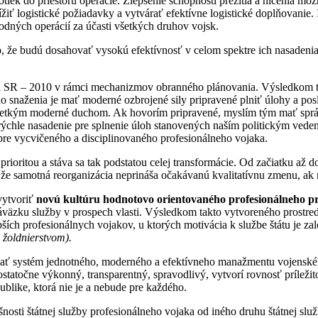
tiek do priestoru operácie. Zlepšenie schopnosti prežitia a ničenia m
žiť logistické požiadavky a vytvárať efektívne logistické doplňovanie.
odných operácií za účasti všetkých druhov vojsk.
oho, že budú dosahovať vysokú efektívnosť v celom spektre ich nasade
 síl SR – 2010 v rámci mechanizmov obranného plánovania. Výsledkom
 snaženia je mať moderné ozbrojené sily pripravené plniť úlohy a pos
šetkým moderné duchom. Ak hovorím pripravené, myslím tým mať správ
rýchle nasadenie pre splnenie úloh stanovených naším politickým vede
bre vycvičeného a disciplinovaného profesionálneho vojaka.
ioritou a stáva sa tak podstatou celej transformácie. Od začiatku až do
 že samotná reorganizácia neprináša očakávanú kvalitatívnu zmenu, ak n
vytvoriť
novú kultúru hodnotovo orientovaného profesionálneho pr
áväzku služby v prospech vlasti. Výsledkom takto vytvoreného prostred
lepších profesionálnych vojakov, u ktorých motivácia k službe štátu je za
 žoldnierstvom).
vať systém jednotného, moderného a efektívneho manažmentu vojenskéh
točne výkonný, transparentný, spravodlivý, vytvorí rovnosť príležitos
blike, ktorá nie je a nebude pre každého.
osti štátnej služby profesionálneho vojaka od iného druhu štátnej služ