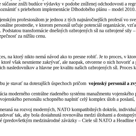
le súčasne zníži budúce výdavky v podobe zníženej odchodovosti a regr
e zoznámiť s priebehom implementácie Dlhodobého plánu – model 2010.
jenským profesionálom je jednou z tých najnáročnejších profesií vo svet
onálne prostredie, v ktorom personál určuje potenciál organizácie, vzťah
e. Podstatou transformácie dnešných ozbrojených síl na ozbrojené sily
pečnosť za nižšiu cenu.
oces, na ktorý nikto nemá návod ako to presne robiť. Je to proces, v k
 ktoré však nesmieme zakrývať, ale naopak, otvorene o nich hovoriť a p
ch nasledovníkov a hlavne pre kvalitu našich ozbrojených síl. Proces k
bu je stavať na doterajších úspechoch pričom
vojenský personál a zv
ácia moderného centrálne riadeného systému manažmentu vojenského pe
 vojenského personálu schopného naplniť celý komplex úloh a poslaní, 
zameraná na rozvoj moderných, NATO kompatibilných doktrín, individuál
udovať tak, aby bola dosiahnutá rovnováha medzi úlohami a dostupný
né (predovšetkým medzinárodné záväzky – Ciele síl NATO a Headline