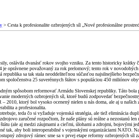
y
>
Cesta k profesionalite ozbrojených síl „Nové profesionálne prostr
sily, oslávila dvanásť rokov svojho vzniku. Za tento historicky krátky
 je oprávnene považovaný za rok prelomový; tento rok v novodobých d
ská republika sa tak stala neoddeliteľnou súčasťou najsilnejšieho bezp
m spoločenstva 25 suverénnych štátov s populáciou 450 miliónov obyva
ásadným spôsobom reformovať Armádu Slovenskej republiky. Táto bola 
ovanie moderných ozbrojených síl, ktoré budú zodpovedať bezpečnostn
SR – 2010, ktorý bol vysoko ocenený nielen u nás doma, ale aj u našic
abilita a profesionalita.
ebuje, teda čo si vyžaduje vojenská stratégia, ale tiež eliminácia dupl
ú zdrojovo zaručené rozpočtom, že naše plány sú reálne a nezostanú l
tátu (ale aj medzi záujmami a cieľmi, úlohami a zdrojmi, bojovými je
né tak, aby boli interoperabilné s vojenskými organizáciami NATO. Na
ostupný zdrojový rámec sme sa v prvej etape reformy ozbrojených síl z