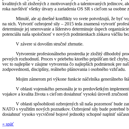
kvalitných síl zložených z motivovaných a talentovaných jedincov, a
roka navštíviť všetky útvary a zariadenia OS SR s cieľom sa osobn
Minulé, ale aj dnešné konflikty vo svete potvrdzujú, že byť vo
na nich. Vytvoriť ozbrojené sily – 2015 teda znamená vytvoriť profesi
determinuje jej smerovanie a líderstvo determinuje úspech organizáci
potenciálu naša spoločnosť v nových podmienkach získava väčšiu bez
V závere si dovolím stručné zhrnutie.
Vytvorenie profesionálneho prostredia je zložitý dlhodobý pr
pevných rozhodnutí. Proces v priebehu ktorého pripúšťam tiež chyby,
vec to najlepšie v záujme vytvorenia čo najlepších podmienok pre naši
zodpovednosti, disciplíny, reálneho plánovania i osobného vzhľadu.
Mojim zámerom pri výkone funkcie náčelníka generálneho štá
V oblasti vojenského personálu je to predovšetkým implement
vojakov a kvalita života s cieľom dosiahnuť vysokú úroveň zručnosti
V oblasti spôsobilosti ozbrojených síl naša pozornosť bude 
NATO s využitím nových poznatkov. Ozbrojené sily bude potrebné b
dosiahnuť vysoko vycvičené bojové jednotky schopné naplniť súčas
« späť