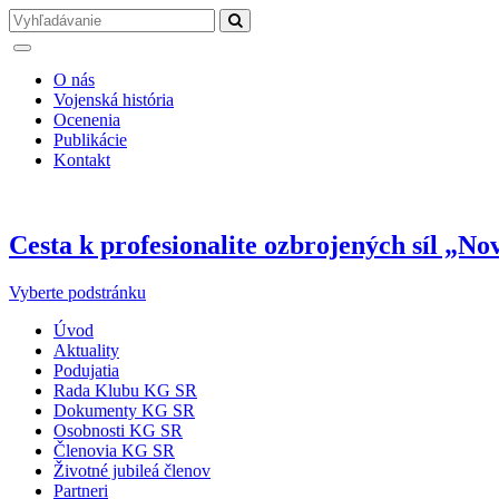
O nás
Vojenská história
Ocenenia
Publikácie
Kontakt
Cesta k profesionalite ozbrojených síl „No
Vyberte podstránku
Úvod
Aktuality
Podujatia
Rada Klubu KG SR
Dokumenty KG SR
Osobnosti KG SR
Členovia KG SR
Životné jubileá členov
Partneri