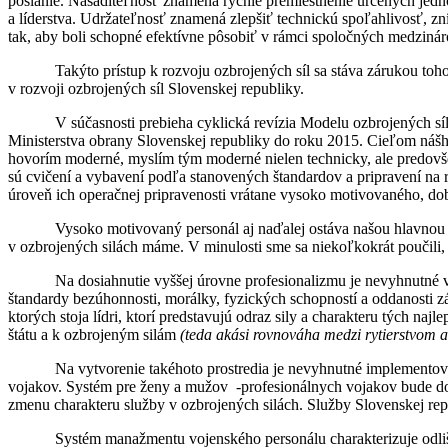
poslanie. Nasaditeľnosť znamená rýchle premiestnenie určených jedno
a líderstva. Udržateľnosť znamená zlepšiť technickú spoľahlivosť, zní
tak, aby boli schopné efektívne pôsobiť v rámci spoločných medzinár
Takýto prístup k rozvoju ozbrojených síl sa stáva zárukou t
v rozvoji ozbrojených síl Slovenskej republiky.
V súčasnosti prebieha cyklická revízia Modelu ozbrojených
Ministerstva obrany Slovenskej republiky do roku 2015. Cieľom nášho
hovorím moderné, myslím tým moderné nielen technicky, ale predov
sú cvičení a vybavení podľa stanovených štandardov a pripravení na 
úroveň ich operačnej pripravenosti vrátane vysoko motivovaného, do
Vysoko motivovaný personál aj naďalej ostáva našou hlavnou pr
v ozbrojených silách máme. V minulosti sme sa niekoľkokrát poučili,
Na dosiahnutie vyššej úrovne profesionalizmu je nevyhnutné 
štandardy bezúhonnosti, morálky, fyzických schopností a oddanosti z
ktorých stoja lídri, ktorí predstavujú odraz sily a charakteru tých naj
štátu a k ozbrojeným silám
(teda akási rovnováha medzi rytierstvom a
Na vytvorenie takéhoto prostredia je nevyhnutné implemento
vojakov. Systém pre ženy a mužov -profesionálnych vojakov bude dosta
zmenu charakteru služby v ozbrojených silách. Služby Slovenskej repu
Systém manažmentu vojenského personálu charakterizuje odlišn