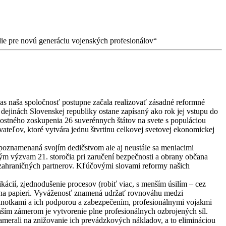
edie pre novú generáciu vojenských profesionálov“
 čas naša spoločnosť postupne začala realizovať zásadné reformné
ejinách Slovenskej republiky ostane zapísaný ako rok jej vstupu do
ečnostného zoskupenia 26 suverénnych štátov na svete s populáciou
teľov, ktoré vytvára jednu štvrtinu celkovej svetovej ekonomickej
poznamenaná svojím dedičstvom ale aj neustále sa meniacimi
ým výzvam 21. storočia pri zaručení bezpečnosti a obrany občana
h zahraničných partnerov. Kľúčovými slovami reformy našich
ikácií, zjednodušenie procesov (robiť viac, s menším úsilím – cez
en na papieri. Vyváženosť znamená udržať rovnováhu medzi
dnotkami a ich podporou a zabezpečením, profesionálnymi vojakmi
ším zámerom je vytvorenie plne profesionálnych ozbrojených síl.
amerali na znižovanie ich prevádzkových nákladov, a to elimináciou