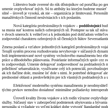
Líderstvo bude zverené do rúk dôstojníkov od poručíka po gene
umenie ovplyvňovať iných. Sú to atribúty ku ktorým budeme musieť v
silné – úroveň je vysoká, ak nie – organizácia je limitovaná. Personá
manažérskych činností nesúvisiacich s ich poslaním.
Nová kategória profesionálnych vojakov –
poddôstojníci
budú
sa musia stať kostrou našich ozbrojených síl. Postupne sa tak už stáv
v dvoch smeroch: k veliteľovi a k jednotkám pod dohľadom veliteľov 
zodpovedal charakteru ozbrojených síl členských štátov Severoatlantic
Zmena poslaní a vzťahov jednotlivých kategórií profesionálnych vo
Terajší systém procesu rozhodovania nevyhovuje v súčasných dynam
boli implementované nové systémy vrcholového manažmentu bez eliminác
práce a dlhodobého plánovania. Posielanie informačných správ cez svo
to zodpovedajú. Umenie delegovať zodpovednosť na podriadených má 
príležitosť sebarealizácie, využívame celý ich potenciál, povzbudzu
ak ich tlačíme dole, musíme ísť dole s nimi. Je potrebné delegovať a
prednostné oblasti a predovšetkým pre ich vlastných podriadených a 
Efektívnosť moderného systému manažmentu je neodmysliteľná
týchto prvkov nemožno dosiahnuť minimálne požiadavky interoperabil
Úroveň kvality života vojakov a ich rodín výrazne ovplyvňuje a
služby. Súčasný stav v zabezpečení podmienok ubytovania a bývania 
personálu si vyžaduje vo veľmi krátkej dobe vytvoriť štandardné pod