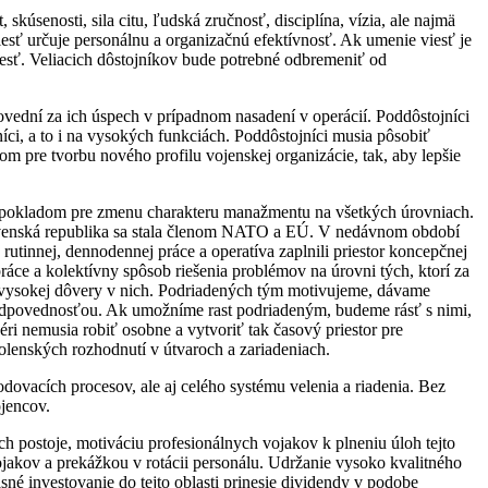
úsenosti, sila citu, ľudská zručnosť, disciplína, vízia, ale najmä
sť určuje personálnu a organizačnú efektívnosť. Ak umenie viesť je
viesť. Veliacich dôstojníkov bude potrebné odbremeniť od
vední za ich úspech v prípadnom nasadení v operácií. Poddôstojníci
níci, a to i na vysokých funkciách. Poddôstojníci musia pôsobiť
 pre tvorbu nového profilu vojenskej organizácie, tak, aby lepšie
edpokladom pre zmenu charakteru manažmentu na všetkých úrovniach.
ovenská republika sa stala členom NATO a EÚ. V nedávnom období
utinnej, dennodennej práce a operatíva zaplnili priestor koncepčnej
áce a kolektívny spôsob riešenia problémov na úrovni tých, ktorí za
 vysokej dôvery v nich. Podriadených tým motivujeme, dávame
u zodpovednosťou. Ak umožníme rast podriadeným, budeme rásť s nimi,
ri nemusia robiť osobne a vytvoriť tak časový priestor pre
olenských rozhodnutí v útvaroch a zariadeniach.
acích procesov, ale aj celého systému velenia a riadenia. Bez
jencov.
ich postoje, motiváciu profesionálnych vojakov k plneniu úloh tejto
akov a prekážkou v rotácii personálu. Udržanie vysoko kvalitného
né investovanie do tejto oblasti prinesie dividendy v podobe