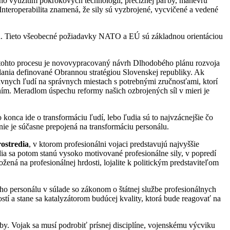
ožno využitím pokrokových technológií, precíznej paľby, manévru
 Interoperabilita znamená, že sily sú vyzbrojené, vycvičené a vedené
nia. Tieto všeobecné požiadavky NATO a EÚ sú základnou orientáciou
 tohto procesu je novovypracovaný návrh Dlhodobého plánu rozvoja
lania definované Obrannou stratégiou Slovenskej republiky. Ak
nych ľudí na správnych miestach s potrebnými zručnosťami, ktorí
ním. Meradlom úspechu reformy našich ozbrojených síl v mieri je
 konca ide o transformáciu ľudí, lebo ľudia sú to najvzácnejšie čo
ie je súčasne prepojená na transformáciu personálu.
ostredia
, v ktorom profesionálni vojaci predstavujú najvyššie
ia sa potom stanú vysoko motivované profesionálne sily, v popredí
ložená na profesionálnej hrdosti, lojalite k politickým predstaviteľom
o personálu v súlade so zákonom o štátnej službe profesionálnych
tí a stane sa katalyzátorom budúcej kvality, ktorá bude reagovať na
by. Vojak sa musí podrobiť prísnej disciplíne, vojenskému výcviku