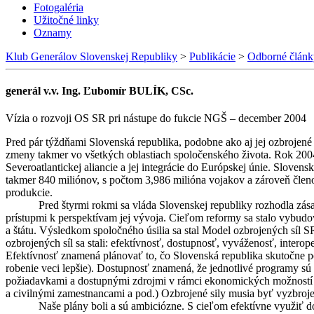
Fotogaléria
Užitočné linky
Oznamy
Klub Generálov Slovenskej Republiky
>
Publikácie
>
Odborné článk
generál v.v. Ing. Ľubomír BULÍK, CSc.
Vízia o rozvoji OS SR pri nástupe do fukcie NGŠ – december 2004
Pred pár týždňami Slovenská republika, podobne ako aj jej ozbrojené 
zmeny takmer vo všetkých oblastiach spoločenského života. Rok 2004
Severoatlantickej aliancie a jej integrácie do Európskej únie. Sloven
takmer 840 miliónov, s počtom 3,986 milióna vojakov a zároveň členo
produkcie.
Pred štyrmi rokmi sa vláda Slovenskej republiky rozhodla z
prístupmi k perspektívam jej vývoja. Cieľom reformy sa stalo vybud
a štátu. Výsledkom spoločného úsilia sa stal Model ozbrojených síl 
ozbrojených síl sa stali: efektívnosť, dostupnosť, vyváženosť, interoper
Efektívnosť znamená plánovať to, čo Slovenská republika skutočne potr
robenie veci lepšie). Dostupnosť znamená, že jednotlivé programy s
požiadavkami a dostupnými zdrojmi v rámci ekonomických možností š
a civilnými zamestnancami a pod.) Ozbrojené sily musia byť vyzbroje
Naše plány boli a sú ambiciózne. S cieľom efektívne využiť d