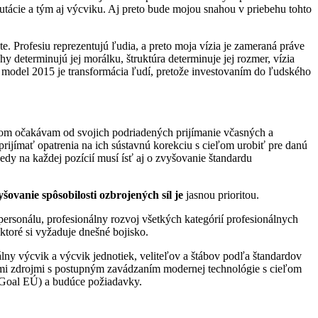
utácie a tým aj výcviku. Aj preto bude mojou snahou v priebehu tohto
e. Profesiu reprezentujú ľudia, a preto moja vízia je zameraná práve
y determinujú jej morálku, štruktúra determinuje jej rozmer, vízia
 – model 2015 je transformácia ľudí, pretože investovaním do ľudského
torom očakávam od svojich podriadených prijímanie včasných a
rijímať opatrenia na ich sústavnú korekciu s cieľom urobiť pre danú
edy na každej pozícií musí ísť aj o zvyšovanie štandardu
yšovanie spôsobilosti
ozbrojených síl je
jasnou prioritou.
rsonálu, profesionálny rozvoj všetkých kategórií profesionálnych
ktoré si vyžaduje dnešné bojisko.
ny výcvik a výcvik jednotiek, veliteľov a štábov podľa štandardov
mi zdrojmi s postupným zavádzaním modernej technológie s cieľom
 Goal EÚ) a budúce požiadavky.