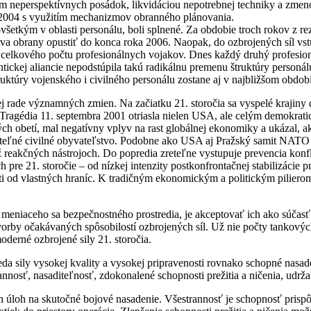
m neperspektívnych posádok, likvidáciou nepotrebnej techniky a zmeno
ž 2004 s využitím mechanizmov obranného plánovania.
všetkým v oblasti personálu, boli splnené. Za obdobie troch rokov z re
stva obrany opustiť do konca roka 2006. Naopak, do ozbrojených síl vs
cu celkového počtu profesionálnych vojakov. Dnes každý druhý profesion
antickej aliancie nepodstúpila takú radikálnu premenu štruktúry personá
uktúry vojenského i civilného personálu zostane aj v najbližšom období
j rade významných zmien. Na začiatku 21. storočia sa vyspelé krajiny do
Tragédia 11. septembra 2001 otriasla nielen USA, ale celým demokrati
ch obetí, mal negatívny vplyv na rast globálnej ekonomiky a ukázal, a
iteľné civilné obyvateľstvo. Podobne ako USA aj Pražský samit NATO zm
 reakčných nástrojoch. Do popredia zreteľne vystupuje prevencia konf
pre 21. storočie – od nízkej intenzity postkonfrontačnej stabilizácie p
i od vlastných hraníc. K tradičným ekonomickým a politickým pilierom 
 meniaceho sa bezpečnostného prostredia, je akceptovať ich ako súčasť 
by očakávaných spôsobilostí ozbrojených síl. Už nie počty tankových, d
derné ozbrojené sily 21. storočia.
 teda sily vysokej kvality a vysokej pripravenosti rovnako schopné n
annosť, nasaditeľnosť, zdokonalené schopnosti prežitia a ničenia, udržat
loh na skutočné bojové nasadenie. Všestrannosť je schopnosť prispôs