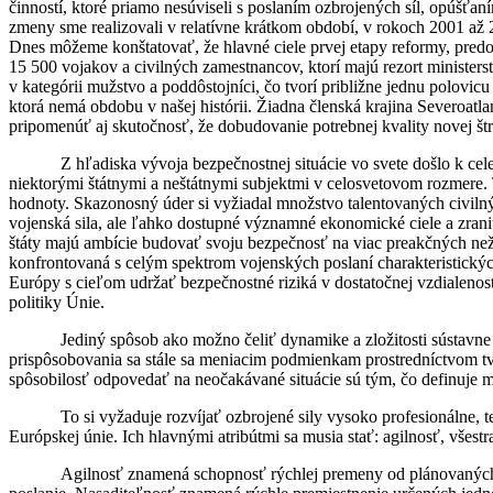
činností, ktoré priamo nesúviseli s poslaním ozbrojených síl,
opúšťaní
zmeny sme realizovali v relatívne krátkom období, v rokoch 2001 a
Dnes môžeme konštatovať, že hlavné ciele prvej etapy reformy, predo
15 500 vojakov a civilných zamestnancov, ktorí majú rezort minister
v kategórii mužstvo a poddôstojníci, čo tvorí približne jednu polovi
ktorá nemá obdobu v našej histórii. Žiadna členská krajina Severoatl
pripomenúť aj skutočnosť, že dobudovanie potrebnej kvality novej štr
Z hľadiska vývoja bezpečnostnej situácie vo svete došlo k cele
niektorými štátnymi a neštátnymi subjektmi v celosvetovom rozmere. 
hodnoty. Skazonosný úder si vyžiadal množstvo talentovaných civilný
vojenská sila, ale ľahko dostupné významné ekonomické ciele a zran
štáty majú ambície budovať svoju bezpečnosť na viac preakčných než
konfrontovaná s celým spektrom vojenských poslaní charakteristických 
Európy s cieľom udržať bezpečnostné riziká v dostatočnej vzdialenost
politiky Únie.
Jediný spôsob ako možno čeliť dynamike a zložitosti sústavne
prispôsobovania sa stále sa meniacim podmienkam prostredníctvom tvor
spôsobilosť odpovedať na neočakávané situácie sú tým, čo definuje mo
To si vyžaduje rozvíjať ozbrojené sily vysoko profesionálne,
Európskej únie. Ich hlavnými atribútmi sa musia stať: agilnosť, všestr
Agilnosť znamená schopnosť rýchlej premeny od plánovaných ú