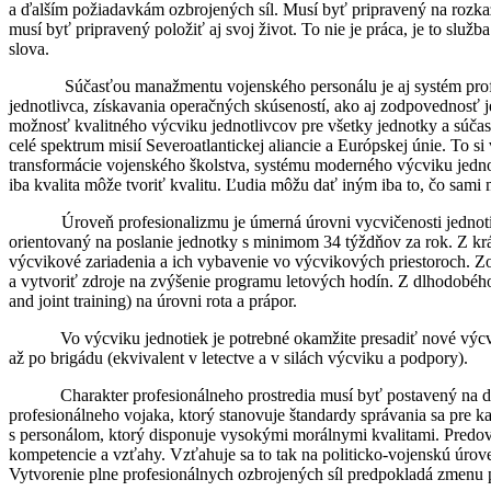
a ďalším požiadavkám ozbrojených síl. Musí byť pripravený na rozkaz
musí byť pripravený položiť aj svoj život. To nie je práca, je to služ
slova.
Súčasťou manažmentu vojenského personálu je aj systém profe
jednotlivca, získavania operačných skúseností, ako aj zodpovednosť 
možnosť kvalitného výcviku jednotlivcov pre všetky jednotky a súč
celé spektrum misií Severoatlantickej aliancie a Európskej únie. To 
transformácie vojenského školstva, systému moderného výcviku jednotli
iba kvalita môže tvoriť kvalitu. Ľudia môžu dať iným iba to, čo sami 
Úroveň profesionalizmu je úmerná úrovni vycvičenosti jednotiek. V
orientovaný na poslanie jednotky s minimom 34 týždňov za rok. Z kr
výcvikové zariadenia a ich vybavenie vo výcvikových priestoroch. Z
a vytvoriť zdroje na zvýšenie programu letových hodín. Z dlhodobé
and joint training) na úrovni rota a prápor.
Vo výcviku jednotiek je potrebné okamžite presadiť nové výcv
až po brigádu (ekvivalent v letectve a v silách výcviku a podpory).
Charakter profesionálneho prostredia musí byť postavený na 
profesionálneho vojaka, ktorý stanovuje štandardy správania sa pre 
s personálom, ktorý disponuje vysokými morálnymi kvalitami. Predo
kompetencie a vzťahy. Vzťahuje sa to tak na politicko-vojenskú úrov
Vytvorenie plne profesionálnych ozbrojených síl predpokladá zmenu p