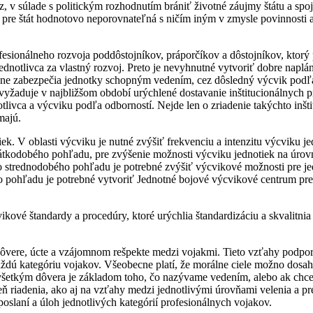
, v súlade s politickým rozhodnutím brániť životné záujmy štátu a spo
ba pre štát hodnotovo neporovnateľná s ničím iným v zmysle povinnosti a
sionálneho rozvoja poddôstojníkov, práporčíkov a dôstojníkov, ktorý p
jednotlivca za vlastný rozvoj. Preto je nevyhnutné vytvoriť dobre nap
asne zabezpečia jednotky schopným vedením, cez dôsledný výcvik podľ
si vyžaduje v najbližšom období urýchlené dostavanie inštitucionálnych 
vca a výcviku podľa odborností. Nejde len o zriadenie takýchto inštitú
majú.
 oblasti výcviku je nutné zvýšiť frekvenciu a intenzitu výcviku je
átkodobého pohľadu, pre zvýšenie možnosti výcviku jednotiek na úrovn
o strednodobého pohľadu je potrebné zvýšiť výcvikové možnosti pre j
ho pohľadu je potrebné vytvoriť Jednotné bojové výcvikové centrum 
ikové štandardy a procedúry, ktoré urýchlia štandardizáciu a skvalit
dôvere, úcte a vzájomnom rešpekte medzi vojakmi. Tieto vzťahy podpo
každú kategóriu vojakov. Všeobecne platí, že morálne ciele možno dos
všetkým dôvera je základom toho, čo nazývame vedením, alebo ak chc
eň riadenia, ako aj na vzťahy medzi jednotlivými úrovňami velenia a 
oslaní a úloh jednotlivých kategórií profesionálnych vojakov.