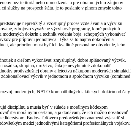
jencov bez teritoriálneho obmedzenia a pre obranu týchto záujmov
 cti služby na prospech štátu, je to poslanie v plnom zmysle tohto
redstavuje nepretržitý a vzostupný proces vzdelávania a výcviku
lánované, zdrojovo vyvážené výcvikové programy, ktoré poskytnú
a moderných doktrín a techník vedenia boja, schopných vykonávať
prvkov pre prípravu jednotlivca. Týka sa to najmä dokončenia
cií, ale prioritou musí byť ich kvalitné personálne obsadenie, lebo
dnotiek s cieľom vykonávať zmysluplný, dobre splánovaný výcvik,
i osádka, skupina, družstvo, čata je nevyhnutné zdokonaliť
ednotky protivzdušnej obrany a letectva nákupom moderných simulácií
pre zdokonaľovací výcvik v jednotnom a spoločnom výcviku (combined
nia rozvoj moderných, NATO kompatibilných taktických doktrín od čaty
rujú disciplínu a musia byť v súlade s morálnym kódexom
ahovať iba morálnymi cestami, a ja dodávam, že ich možno dosahovať
ete líderstvom. Budovať dôveru predovšetkým znamená vyjasniť si
predovšetkým medzi jednotlivými kategóriami profesionálnych vojakov.