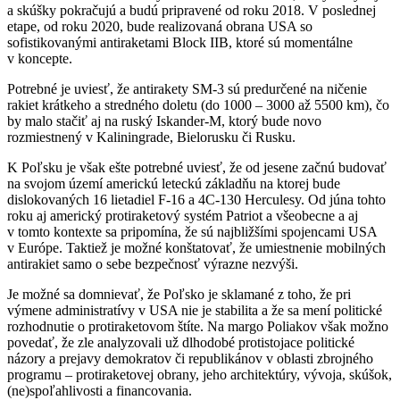
a skúšky pokračujú a budú pripravené od roku 2018. V poslednej
etape, od roku 2020, bude realizovaná obrana USA so
sofistikovanými antiraketami Block IIB, ktoré sú momentálne
v koncepte.
Potrebné je uviesť, že antirakety SM-3 sú predurčené na ničenie
rakiet krátkeho a stredného doletu (do 1000 – 3000 až 5500 km), čo
by malo stačiť aj na ruský Iskander-M, ktorý bude novo
rozmiestnený v Kaliningrade, Bielorusku či Rusku.
K Poľsku je však ešte potrebné uviesť, že od jesene začnú budovať
na svojom území americkú leteckú základňu na ktorej bude
dislokovaných 16 lietadiel F-16 a 4C-130 Herculesy. Od júna tohto
roku aj americký protiraketový systém Patriot a všeobecne a aj
v tomto kontexte sa pripomína, že sú najbližšími spojencami USA
v Európe. Taktiež je možné konštatovať, že umiestnenie mobilných
antirakiet samo o sebe bezpečnosť výrazne nezvýši.
Je možné sa domnievať, že Poľsko je sklamané z toho, že pri
výmene administratívy v USA nie je stabilita a že sa mení politické
rozhodnutie o protiraketovom štíte. Na margo Poliakov však možno
povedať, že zle analyzovali už dlhodobé protistojace politické
názory a prejavy demokratov či republikánov v oblasti zbrojného
programu – protiraketovej obrany, jeho architektúry, vývoja, skúšok,
(ne)spoľahlivosti a financovania.