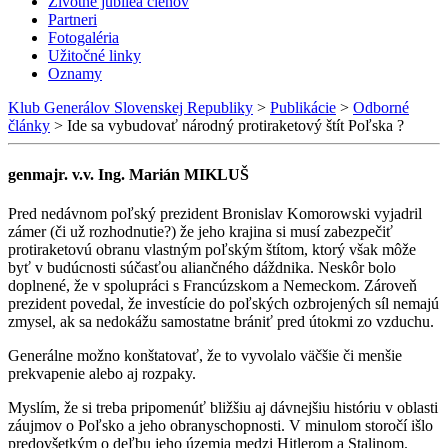
Životné jubileá členov
Partneri
Fotogaléria
Užitočné linky
Oznamy
Klub Generálov Slovenskej Republiky
>
Publikácie
>
Odborné
články
>
Ide sa vybudovať národný protiraketový štít Poľska ?
genmajr. v.v. Ing. Marián MIKLUŠ
Pred nedávnom poľský prezident Bronislav Komorowski vyjadril
zámer (či už rozhodnutie?) že jeho krajina si musí zabezpečiť
protiraketovú obranu vlastným poľským štítom, ktorý však môže
byť v budúcnosti súčasťou aliančného dáždnika. Neskôr bolo
doplnené, že v spolupráci s Francúzskom a Nemeckom. Zároveň
prezident povedal, že investície do poľských ozbrojených síl nemajú
zmysel, ak sa nedokážu samostatne brániť pred útokmi zo vzduchu.
Generálne možno konštatovať, že to vyvolalo väčšie či menšie
prekvapenie alebo aj rozpaky.
Myslím, že si treba pripomenúť bližšiu aj dávnejšiu históriu v oblasti
záujmov o Poľsko a jeho obranyschopnosti. V minulom storočí išlo
predovšetkým o deľbu jeho územia medzi Hitlerom a Stalinom.