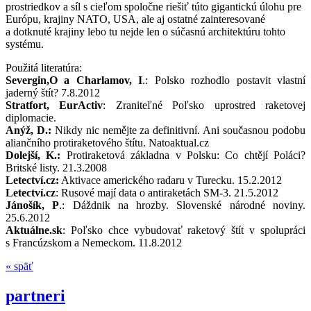
prostriedkov a síl s cieľom spoločne riešiť túto gigantickú úlohu pre
Európu, krajiny NATO, USA, ale aj ostatné zainteresované
a dotknuté krajiny lebo tu nejde len o súčasnú architektúru tohto
systému.
Použitá literatúra:
Severgin,O a Charlamov, I
.: Polsko rozhodlo postavit vlastní
jaderný štít? 7.8.2012
Stratfort, EurActiv
: Zraniteľné Poľsko uprostred raketovej
diplomacie.
Anýž, D.:
Nikdy nic nemějte za definitivní. Ani současnou podobu
aliančního protiraketového štítu. Natoaktual.cz
Dolejší, K.:
Protiraketová základna v Polsku: Co chtějí Poláci?
Britské listy. 21.3.2008
Letectví.cz:
Aktivace amerického radaru v Turecku. 15.2.2012
Letectví.cz
: Rusové mají data o antiraketách SM-3. 21.5.2012
Jánošík, P
.: Dáždnik na hrozby. Slovenské národné noviny.
25.6.2012
Aktuálne.sk
: Poľsko chce vybudovať raketový štít v spolupráci
s Francúzskom a Nemeckom. 11.8.2012
« späť
partneri