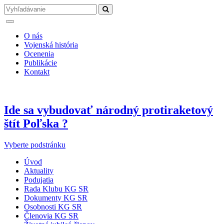
O nás
Vojenská história
Ocenenia
Publikácie
Kontakt
Ide sa vybudovať národný protiraketový
štít Poľska ?
Vyberte podstránku
Úvod
Aktuality
Podujatia
Rada Klubu KG SR
Dokumenty KG SR
Osobnosti KG SR
Členovia KG SR