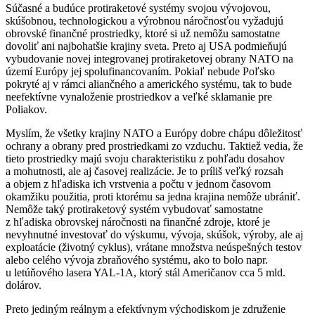
Súčasné a budúce protiraketové systémy svojou vývojovou,
skúšobnou, technologickou a výrobnou náročnosťou vyžadujú
obrovské finančné prostriedky, ktoré si už nemôžu samostatne
dovoliť ani najbohatšie krajiny sveta. Preto aj USA podmieňujú
vybudovanie novej integrovanej protiraketovej obrany NATO na
území Európy jej spolufinancovaním. Pokiaľ nebude Poľsko
pokryté aj v rámci aliančného a amerického systému, tak to bude
neefektívne vynaloženie prostriedkov a veľké sklamanie pre
Poliakov.
Myslím, že všetky krajiny NATO a Európy dobre chápu dôležitosť
ochrany a obrany pred prostriedkami zo vzduchu. Taktiež vedia, že
tieto prostriedky majú svoju charakteristiku z pohľadu dosahov
a mohutnosti, ale aj časovej realizácie. Je to príliš veľký rozsah
a objem z hľadiska ich vrstvenia a počtu v jednom časovom
okamžiku použitia, proti ktorému sa jedna krajina nemôže ubrániť.
Nemôže taký protiraketový systém vybudovať samostatne
z hľadiska obrovskej náročnosti na finančné zdroje, ktoré je
nevyhnutné investovať do výskumu, vývoja, skúšok, výroby, ale aj
exploatácie (životný cyklus), vrátane množstva neúspešných testov
alebo celého vývoja zbraňového systému, ako to bolo napr.
u letúňového lasera YAL-1A, ktorý stál Američanov cca 5 mld.
dolárov.
Preto jediným reálnym a efektívnym východiskom je združenie