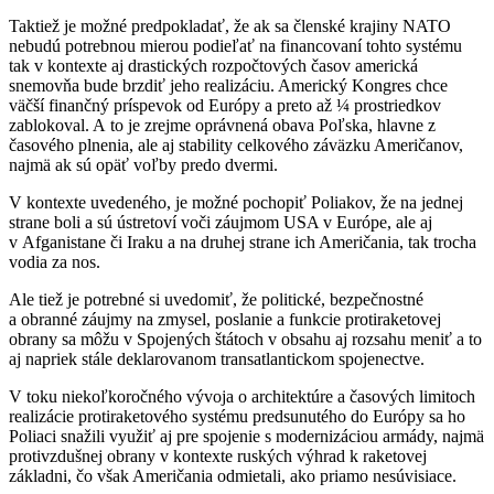
Taktiež je možné predpokladať, že ak sa členské krajiny NATO
nebudú potrebnou mierou podieľať na financovaní tohto systému
tak v kontexte aj drastických rozpočtových časov americká
snemovňa bude brzdiť jeho realizáciu. Americký Kongres chce
väčší finančný príspevok od Európy a preto až ¼ prostriedkov
zablokoval. A to je zrejme oprávnená obava Poľska, hlavne z
časového plnenia, ale aj stability celkového záväzku Američanov,
najmä ak sú opäť voľby predo dvermi.
V kontexte uvedeného, je možné pochopiť Poliakov, že na jednej
strane boli a sú ústretoví voči záujmom USA v Európe, ale aj
v Afganistane či Iraku a na druhej strane ich Američania, tak trocha
vodia za nos.
Ale tiež je potrebné si uvedomiť, že politické, bezpečnostné
a obranné záujmy na zmysel, poslanie a funkcie protiraketovej
obrany sa môžu v Spojených štátoch v obsahu aj rozsahu meniť a to
aj napriek stále deklarovanom transatlantickom spojenectve.
V toku niekoľkoročného vývoja o architektúre a časových limitoch
realizácie protiraketového systému predsunutého do Európy sa ho
Poliaci snažili využiť aj pre spojenie s modernizáciou armády, najmä
protivzdušnej obrany v kontexte ruských výhrad k raketovej
základni, čo však Američania odmietali, ako priamo nesúvisiace.