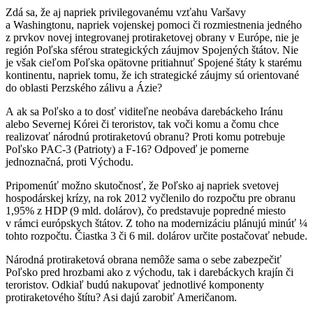
Zdá sa, že aj napriek privilegovanému vzťahu Varšavy
a Washingtonu, napriek vojenskej pomoci či rozmiestnenia jedného
z prvkov novej integrovanej protiraketovej obrany v Európe, nie je
región Poľska sférou strategických záujmov Spojených štátov. Nie
je však cieľom Poľska opätovne pritiahnuť Spojené štáty k starému
kontinentu, napriek tomu, že ich strategické záujmy sú orientované
do oblasti Perzského zálivu a Ázie?
A ak sa Poľsko a to dosť viditeľne neobáva darebáckeho Iránu
alebo Severnej Kórei či teroristov, tak voči komu a čomu chce
realizovať národnú protiraketovú obranu? Proti komu potrebuje
Poľsko PAC-3 (Patrioty) a F-16? Odpoveď je pomerne
jednoznačná, proti Východu.
Pripomenúť možno skutočnosť, že Poľsko aj napriek svetovej
hospodárskej krízy, na rok 2012 vyčlenilo do rozpočtu pre obranu
1,95% z HDP (9 mld. dolárov), čo predstavuje popredné miesto
v rámci európskych štátov. Z toho na modernizáciu plánujú minúť ¼
tohto rozpočtu. Čiastka 3 či 6 mil. dolárov určite postačovať nebude.
Národná protiraketová obrana nemôže sama o sebe zabezpečiť
Poľsko pred hrozbami ako z východu, tak i darebáckych krajín či
teroristov. Odkiaľ budú nakupovať jednotlivé komponenty
protiraketového štítu? Asi dajú zarobiť Američanom.