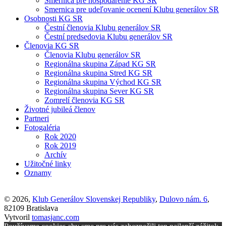
Smernica pre hospodárenie KG SR
Smernica pre udeľovanie ocenení Klubu generálov SR
Osobnosti KG SR
Čestní členovia Klubu generálov SR
Čestní predsedovia Klubu generálov SR
Členovia KG SR
Členovia Klubu generálov SR
Regionálna skupina Západ KG SR
Regionálna skupina Stred KG SR
Regionálna skupina Východ KG SR
Regionálna skupina Sever KG SR
Zomrelí členovia KG SR
Životné jubileá členov
Partneri
Fotogaléria
Rok 2020
Rok 2019
Archív
Užitočné linky
Oznamy
© 2026,
Klub Generálov Slovenskej Republiky
,
Dulovo nám. 6
,
82109 Bratislava
Vytvoril
tomasjanc.com