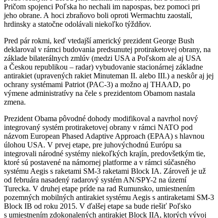
Pričom spojenci Poľska ho nechali im napospas, bez pomoci pri
jeho obrane. A hoci zbraňovo boli oproti Wermachtu zaostalí,
hrdinsky a statočne odolávali niekoľko týždňov.
Pred pár rokmi, keď vtedajší americký prezident George Bush
deklaroval v rámci budovania predsunutej protiraketovej obrany, na
základe bilaterálnych zmlúv (medzi USA a Poľskom ale aj USA
a Českou republikou – radar) vybudovanie stacionárnej základne
antirakiet (upravených rakiet Minuteman II. alebo III.) a neskôr aj jej
ochrany systémami Patriot (PAC-3) a možno aj THAAD, po
výmene administratívy na čele s prezidentom Obamom nastala
zmena.
Prezident Obama pôvodné dohody modifikoval a navrhol nový
integrovaný systém protiraketovej obrany v rámci NATO pod
názvom European Phased Adaptive Approach (EPAA) s hlavnou
úlohou USA. V prvej etape, pre juhovýchodnú Európu sa
integrovali národné systémy niekoľkých krajín, predovšetkým tie,
ktoré sú postavené na námornej platforme a v rámci súčasného
systému Aegis s raketami SM-3 raketami Block IA. Zároveň je už
od februára nasadený radarový systém AN/SPY-2 na území
Turecka. V druhej etape príde na rad Rumunsko, umiestnením
pozemných mobilných antirakiet systému Aegis s antiraketami SM-3
Block IB od roku 2015. V ďalšej etape sa bude riešiť Poľsko
s umiestnením zdokonalených antirakiet Block IIA, ktorých vývoj