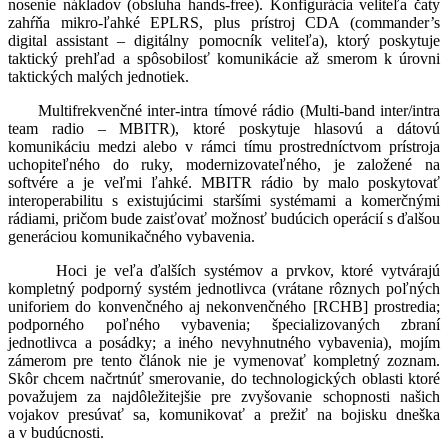
nosenie nákladov (obsluha hands-free). Konfigurácia veliteľa čaty
zahŕňa mikro-ľahké EPLRS, plus prístroj CDA (commander’s
digital assistant – digitálny pomocník veliteľa), ktorý poskytuje
taktický prehľad a spôsobilosť komunikácie až smerom k úrovni
taktických malých jednotiek.
Multifrekvenčné inter-intra tímové rádio (Multi-band inter/intra
team radio – MBITR), ktoré poskytuje hlasovú a dátovú
komunikáciu medzi alebo v rámci tímu prostredníctvom prístroja
uchopiteľného do ruky, modernizovateľného, je založené na
softvére a je veľmi ľahké. MBITR rádio by malo poskytovať
interoperabilitu s existujúcimi staršími systémami a komerčnými
rádiami, pričom bude zaisťovať možnosť budúcich operácií s ďalšou
generáciou komunikačného vybavenia.
Hoci je veľa ďalších systémov a prvkov, ktoré vytvárajú
kompletný podporný systém jednotlivca (vrátane rôznych poľných
uniforiem do konvenčného aj nekonvenčného [RCHB] prostredia;
podporného poľného vybavenia; špecializovaných zbraní
jednotlivca a posádky; a iného nevyhnutného vybavenia), mojím
zámerom pre tento článok nie je vymenovať kompletný zoznam.
Skôr chcem načrtnúť smerovanie, do technologických oblasti ktoré
považujem za najdôležitejšie pre zvyšovanie schopnosti našich
vojakov presúvať sa, komunikovať a prežiť na bojisku dneška
a v budúcnosti.