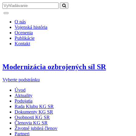
O nás
Vojenská história
Ocenenia
Publikácie
Kontakt
Modernizácia ozbrojených síl SR
Vyberte podstránku
Úvod
Aktuality
Podujatia
Rada Klubu KG SR
Dokumenty KG SR
Osobnosti KG SR
Členovia KG SR
Životné jubileá členov
Partneri