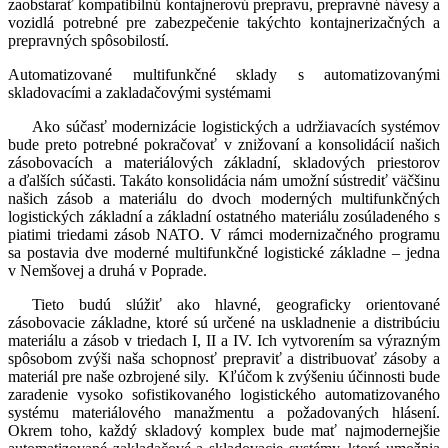
zaobstarať kompatibilnú kontajnerovú prepravu, prepravné návesy a
vozidlá potrebné pre zabezpečenie takýchto kontajnerizačných a
prepravných spôsobilostí.
Automatizované multifunkčné sklady s automatizovanými
skladovacími a zakladačovými systémami
Ako súčasť modernizácie logistických a udržiavacích systémov
bude preto potrebné pokračovať v znižovaní a konsolidácií našich
zásobovacích a materiálových základní, skladových priestorov
a ďalších súčasti. Takáto konsolidácia nám umožní sústrediť väčšinu
našich zásob a materiálu do dvoch moderných multifunkčných
logistických základní a základní ostatného materiálu zosúladeného s
piatimi triedami zásob NATO. V rámci modernizačného programu
sa postavia dve moderné multifunkčné logistické základne – jedna
v Nemšovej a druhá v Poprade.
Tieto budú slúžiť ako hlavné, geograficky orientované
zásobovacie základne, ktoré sú určené na uskladnenie a distribúciu
materiálu a zásob v triedach I, II a IV. Ich vytvorením sa výrazným
spôsobom zvýši naša schopnosť prepraviť a distribuovať zásoby a
materiál pre naše ozbrojené sily. Kľúčom k zvýšeniu účinnosti bude
zaradenie vysoko sofistikovaného logistického automatizovaného
systému materiálového manažmentu a požadovaných hlásení.
Okrem toho, každý skladový komplex bude mať najmodernejšie