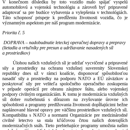
V konečnom dôsledku by toto vozidlo malo spájať vyspelú
automobilovú a vojenskú technológiu a zároveň byť pripravené
adaptovať sa pre budúce vybavenia a vylepšenia v technológiách.
Táto schopnosť prispeje k predĺženiu životnosti vozidla, čo je
významným aspektom pre náš program modernizácie.
Priorita č. 5
DOPRAVA – nadobudnutie leteckej operačnej dopravy a prepravy
(lietadla a vrtuľníky pre presun a udržiavanie nasadených síl
a prostriedkov)
Úlohou našich vzdušných síl je udržať vycvičené a pripravené
sily a prostriedky na ochranu vzdušnej suverenity Slovenskej
republiky dnes už v rámci koalície, disponovať spôsobilosťou
nasadiť sily a prostriedky na podporu NATO a EÚ záväzkov a
poskytovať sily pre veliteľa spoločného operačného zoskupenia
v prípade operácií pre obranu záujmov štátu, alebo vojenskej
podpory civilným organizáciám. K tomu je modernizácia vzdušných
síl dobre rozbehnutá s dôrazom na zvyšovanie úrovne ich
spôsobilosti a programy predlžovania životnosti dopĺňajúcimi bežne
naplánované hlavné opravy pre väčšinu prostriedkov vzdušných síl.
Kompatibilita s NATO a normami Organizácie pre medzinárodné
civilné letectvo sa stala kľúčovou črtou našich doterajších
modernizačných snáh. Tieto prebiehajúce programy umožnia našim