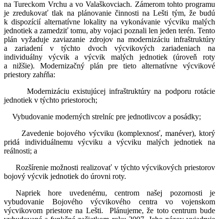
na Tureckom Vrchu a vo Valaškovciach. Zámerom tohto programu
je zredukovať tlak na plánovanie činnosti na Lešti tým, že budú
k dispozícií alternatívne lokality na vykonávanie výcviku malých
jednotiek a zamedziť tomu, aby vojaci poznali len jeden terén. Tento
plán vyžaduje zaviazanie zdrojov na modernizáciu infraštruktúry
a zariadení v týchto dvoch výcvikových zariadeniach na
individuálny výcvik a výcvik malých jednotiek (úroveň roty
a nižšie). Modernizačný plán pre tieto alternatívne výcvikové
priestory zahŕňa:
Modernizáciu existujúcej infraštruktúry na podporu rotácie
jednotiek v týchto priestoroch;
Vybudovanie moderných strelníc pre jednotlivcov a posádky;
Zavedenie bojového výcviku (komplexnosť, manéver), ktorý
pridá individuálnemu výcviku a výcviku malých jednotiek na
reálnosti; a
Rozšírenie možnosti realizovať v týchto výcvikových priestorov
bojový výcvik jednotiek do úrovni roty.
Napriek hore uvedenému, centrom našej pozornosti je
vybudovanie Bojového výcvikového centra vo vojenskom
výcvikovom priestore na Lešti. Plánujeme, že toto centrum bude