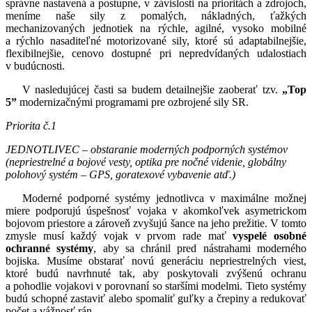
správne nastavená a postupne, v závislosti na prioritách a zdrojoch,
meníme naše sily z pomalých, nákladných, ťažkých
mechanizovaných jednotiek na rýchle, agilné, vysoko mobilné
a rýchlo nasaditeľné motorizované sily, ktoré sú adaptabilnejšie,
flexibilnejšie, cenovo dostupné pri nepredvídaných udalostiach
v budúcnosti.
V nasledujúcej časti sa budem detailnejšie zaoberať tzv.
„Top
5”
modernizačnými programami pre ozbrojené sily SR.
Priorita č.1
JEDNOTLIVEC – obstaranie moderných podporných systémov
(nepriestrelné a bojové vesty, optika pre nočné videnie, globálny
polohový systém – GPS, goratexové vybavenie atď.)
Moderné podporné systémy jednotlivca v maximálne možnej
miere podporujú úspešnosť vojaka v akomkoľvek asymetrickom
bojovom priestore a zároveň zvyšujú šance na jeho prežitie. V tomto
zmysle musí každý vojak v prvom rade mať
vyspelé osobné
ochranné systémy
, aby sa chránil pred nástrahami moderného
bojiska. Musíme obstarať novú generáciu nepriestrelných viest,
ktoré budú navrhnuté tak, aby poskytovali zvýšenú ochranu
a pohodlie vojakovi v porovnaní so staršími modelmi. Tieto systémy
budú schopné zastaviť alebo spomaliť guľky a črepiny a redukovať
počet a vážnosť rán.