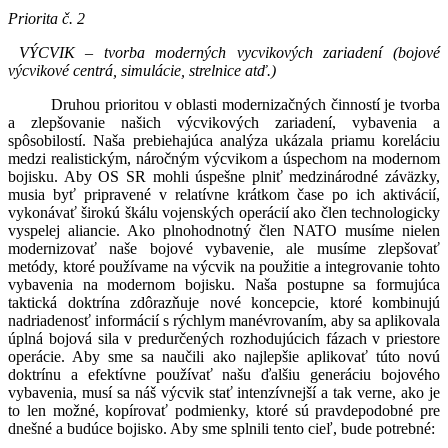
Priorita č. 2
VÝCVIK – tvorba moderných vycvikových zariadení (bojové
výcvikové centrá, simulácie, strelnice atď.
)
Druhou prioritou v oblasti modernizačných činností je tvorba
a zlepšovanie našich výcvikových zariadení, vybavenia a
spôsobilostí. Naša prebiehajúca analýza ukázala priamu koreláciu
medzi realistickým, náročným výcvikom a úspechom na modernom
bojisku. Aby OS SR mohli úspešne plniť medzinárodné záväzky,
musia byť pripravené v relatívne krátkom čase po ich aktivácií,
vykonávať širokú škálu vojenských operácií ako člen technologicky
vyspelej aliancie. Ako plnohodnotný člen NATO musíme nielen
modernizovať naše bojové vybavenie, ale musíme zlepšovať
metódy, ktoré používame na výcvik na použitie a integrovanie tohto
vybavenia na modernom bojisku. Naša postupne sa formujúca
taktická doktrína zdôrazňuje nové koncepcie, ktoré kombinujú
nadriadenosť informácií s rýchlym manévrovaním, aby sa aplikovala
úplná bojová sila v predurčených rozhodujúcich fázach v priestore
operácie. Aby sme sa naučili ako najlepšie aplikovať túto novú
doktrínu a efektívne používať našu ďalšiu generáciu bojového
vybavenia, musí sa náš výcvik stať intenzívnejší a tak verne, ako je
to len možné, kopírovať podmienky, ktoré sú pravdepodobné pre
dnešné a budúce bojisko. Aby sme splnili tento cieľ, bude potrebné: