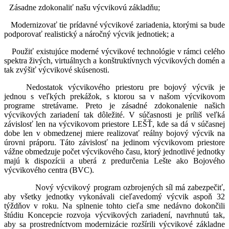
Zásadne zdokonaliť našu výcvikovú základňu;
Modernizovať tie prídavné výcvikové zariadenia, ktorými sa bude
podporovať realistický a náročný výcvik jednotiek; a
Použiť existujúce moderné výcvikové technológie v rámci celého
spektra živých, virtuálnych a konštruktívnych výcvikových domén a
tak zvýšiť výcvikové skúsenosti.
Nedostatok výcvikového priestoru pre bojový výcvik je
jednou s veľkých prekážok, s ktorou sa v našom výcvikovom
programe stretávame. Preto je zásadné zdokonalenie našich
výcvikových zariadení tak dôležité. V súčasnosti je príliš veľká
závislosť len na výcvikovom priestore LEŠŤ, kde sa dá v súčasnej
dobe len v obmedzenej miere realizovať reálny bojový výcvik na
úrovni práporu. Táto závislosť na jedinom výcvikovom priestore
vážne obmedzuje počet výcvikového času, ktorý jednotlivé jednotky
majú k dispozícii a uberá z predurčenia Lešte ako Bojového
výcvikového centra (BVC).
Nový výcvikový program ozbrojených síl má zabezpečiť,
aby všetky jednotky vykonávali cieľavedomý výcvik aspoň 32
týždňov v roku. Na splnenie tohto cieľa sme nedávno dokončili
štúdiu Koncepcie rozvoja výcvikových zariadení, navrhnutú tak,
aby sa prostredníctvom modernizácie rozšírili výcvikové základne