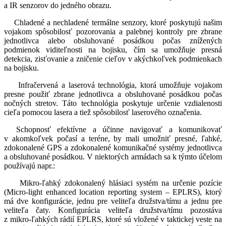
a IR senzorov do jedného obrazu.
Chladené a nechladené termálne senzory, ktoré poskytujú našim
vojakom spôsobilosť pozorovania a palebnej kontroly pre zbrane
jednotlivca alebo obsluhované posádkou počas znížených
podmienok viditeľnosti na bojisku, čím sa umožňuje presná
detekcia, zisťovanie a zničenie cieľov v akýchkoľvek podmienkach
na bojisku.
Infračervená a laserová technológia, ktorá umožňuje vojakom
presne použiť zbrane jednotlivca a obsluhované posádkou počas
nočných stretov. Táto technológia poskytuje určenie vzdialenosti
cieľa pomocou lasera a tiež spôsobilosť laserového označenia.
Schopnosť efektívne a účinne navigovať a komunikovať
v akomkoľvek počasí a teréne, by mali umožniť presné, ľahké,
zdokonalené GPS a zdokonalené komunikačné systémy jednotlivca
a obsluhované posádkou. V niektorých armádach sa k týmto účelom
používajú napr.:
Mikro-ľahký zdokonalený hlásiaci systém na určenie pozície
(Micro-light enhanced location reporting system – EPLRS), ktorý
má dve konfigurácie, jednu pre veliteľa družstva/tímu a jednu pre
veliteľa čaty. Konfigurácia veliteľa družstva/tímu pozostáva
z mikro-ľahkých rádií EPLRS, ktoré sú vložené v taktickej veste na