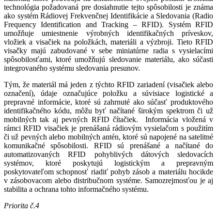
technológia požadovaná pre dosiahnutie tejto spôsobilosti je známa
ako systém Rádiovej Frekvenčnej Identifikácie a Sledovania (Radio
Frequency Identification and Tracking – RFID). Systém RFID
umožňuje umiestnenie výrobných identifikačných príveskov,
vložiek a visačiek na položkách, materiáli a výzbroji. Tieto RFID
visačky majú zabudované v sebe miniatúrne radia s vysielacími
spôsobilosťami, ktoré umožňujú sledovanie materiálu, ako súčasti
integrovaného systému sledovania presunov.
Tým, že materiál má jeden z týchto RFID zariadení (visačiek alebo
označení), údaje označujúce položku a súvisiace logistické a
prepravné informácie, ktoré sú zahrnuté ako súčasť produktového
identifikačného kódu, môžu byť načítané širokým spektrom či už
mobilných tak aj pevných RFID čítačiek. Informácia vložená v
rámci RFID visačiek je prenášaná rádiovým vysielačom s použitím
či už pevných alebo mobilných antén, ktoré sú napojené na satelitné
komunikačné spôsobilosti. RFID sú prenášané a načítané do
automatizovaných RFID pohyblivých dátových sledovacích
systémov, ktoré poskytujú logistickým a prepravným
poskytovateľom schopnosť riadiť pohyb zásob a materiálu hocikde
v zásobovacom alebo distribučnom systéme. Samozrejmosťou je aj
stabilita a ochrana tohto informačného systému.
Priorita č.4