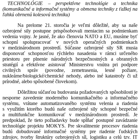
TECHNOLÓGIE – perspektívne technológie a technika
(komunikačné a informačné systémy a obmena techniky z ťažkej na
ľahkú obrnenú kolesovú techniku)
Na prelome 21. storočia je veľmi dôležité, aby sa naše
ozbrojené sily postupne prispôsobovali meniacim sa podmienkam
vedenia vojny. Je jasné, že ako členovia NATO a EU, musíme byť
schopní spolupracovať v nových operačných podmienkach
v medzinárodnom prostredí. Súčasne ozbrojené sily SR musia
disponovať schopnosťou rýchleho nasadenia v rámci určeného
priestoru pre plnenie národných bezpečnostných a obranných
stratégií a efektívne asistovať Ministerstvu vnútra pri podpore
civilných správ (povodne, zemetrasenia, lesné požiare,
nukleárne/biologické/chemické nehody, alebo iné katastrofy či už
prírodné, alebo spôsobené človekom).
Dôležitou súčasťou budovania požadovaných spôsobilosti je
nesporne zavedenie moderného komunikačného a informačného
systému, vrátane automatizovaného systému velenia a riadenia
s využitím ktorého budú naše ozbrojené sily schopné bezpečné
a multifunkčne komunikovať v medzinárodnom prostredí. Je
predpoklad, že tieto požiadavky bude spĺňať postupné zavádzanie
technológie projektu MOKYS. Pre skvalitnenie procesov riadenia
budú dobudované informačné systémy pre riadenie ľudských
zdrojov, tvorby štruktúry ozbrojených síl, logistiku a celú tzv. IT