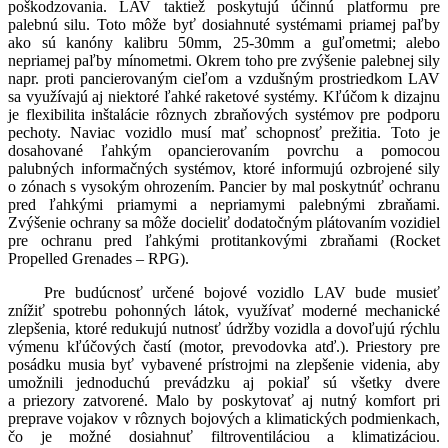
poškodzovania. LAV taktiež poskytujú účinnú platformu pre
palebnú silu. Toto môže byť dosiahnuté systémami priamej paľby
ako sú kanóny kalibru 50mm, 25-30mm a guľometmi; alebo
nepriamej paľby mínometmi. Okrem toho pre zvýšenie palebnej sily
napr. proti pancierovaným cieľom a vzdušným prostriedkom LAV
sa využívajú aj niektoré ľahké raketové systémy. Kľúčom k dizajnu
je flexibilita inštalácie rôznych zbraňových systémov pre podporu
pechoty. Naviac vozidlo musí mať schopnosť prežitia. Toto je
dosahované ľahkým opancierovaním povrchu a pomocou
palubných informačných systémov, ktoré informujú ozbrojené sily
o zónach s vysokým ohrozením. Pancier by mal poskytnúť ochranu
pred ľahkými priamymi a nepriamymi palebnými zbraňami.
Zvýšenie ochrany sa môže docieliť dodatočným plátovaním vozidiel
pre ochranu pred ľahkými protitankovými zbraňami (Rocket
Propelled Grenades – RPG).
Pre budúcnosť určené bojové vozidlo LAV bude musieť
znížiť spotrebu pohonných látok, využívať moderné mechanické
zlepšenia, ktoré redukujú nutnosť údržby vozidla a dovoľujú rýchlu
výmenu kľúčových častí (motor, prevodovka atď.). Priestory pre
posádku musia byť vybavené prístrojmi na zlepšenie videnia, aby
umožnili jednoduchú prevádzku aj pokiaľ sú všetky dvere
a priezory zatvorené. Malo by poskytovať aj nutný komfort pri
preprave vojakov v rôznych bojových a klimatických podmienkach,
čo je možné dosiahnuť filtroventiláciou a klimatizáciou.