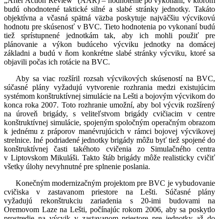
„After Action Review” (AAR) – hodnotenie po vykonaní, v ktorom
budú ohodnotené taktické silné a slabé stránky jednotky. Takáto
objektívna a včasná spätná väzba poskytuje najväčšiu výcvikovú
hodnotu pre skúsenosť v BVC. Tieto hodnotenia po vykonaní budú
tiež sprístupnené jednotkám tak, aby ich mohli použiť pre
plánovanie a výkon budúceho výcviku jednotky na domácej
základni a budú v ňom konkrétne slabé stránky výcviku, ktoré sa
objavili počas ich rotácie na BVC.
Aby sa viac rozšíril rozsah výcvikových skúseností na BVC,
súčasné plány vyžadujú vytvorenie rozhrania medzi existujúcim
systémom konštruktívnej simulácie na Lešti a bojovým výcvikom do
konca roka 2007. Toto rozhranie umožní, aby bol výcvik rozšírený
na úroveň brigády, s veliteľstvom brigády cvičiacim v centre
konštruktívnej simulácie, spojeným spoločným operačným obrazom
k jednému z práporov manévrujúcich v rámci bojovej výcvikovej
strelnice. Iné podriadené jednotky brigády môžu byť tiež spojené do
konštruktívnej časti takéhoto cvičenia zo Simulačného centra
v Liptovskom Mikuláši. Takto štáb brigády môže realisticky cvičiť
všetky úlohy nevyhnutné pre splnenie poslania.
Konečným modernizačným projektom pre BVC je vybudovanie
cvičiska v zastavanom priestore na Lešti. Súčasné plány
vyžadujú rekonštrukciu zariadenia s 20-imi budovami na
Oremovom Laze na Lešti, počínajúc rokom 2006, aby sa poskytlo
prostredie na výcvik v zastavanom priestore pre jednotky až do