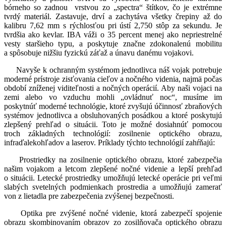
bórneho so zadnou vrstvou zo „spectra“ štítkov, čo je extrémne
tvrdý materiál. Zastavuje, drví a zachytáva všetky črepiny až do
kalibru 7,62 mm s rýchlosťou pri ústí 2,750 stôp za sekundu. Je
tvrdšia ako kevlar. IBA váži o 35 percent menej ako nepriestrelné
vesty staršieho typu, a poskytuje značne zdokonalenú mobilitu
a spôsobuje nižšiu fyzickú záťaž a únavu danému vojakovi.
Navyše k ochranným systémom jednotlivca náš vojak potrebuje
moderné prístroje zisťovania cieľov a nočného videnia, najmä počas
období zníženej viditeľnosti a nočných operácií. Aby naši vojaci na
zemi alebo vo vzduchu mohli „ovládnuť noc“, musíme im
poskytnúť moderné technológie, ktoré zvyšujú účinnosť zbraňových
systémov jednotlivca a obsluhovaných posádkou a ktoré poskytujú
zlepšený prehľad o situácii. Toto je možné dosiahnúť pomocou
troch základných technológií: zosilnenie optického obrazu,
infraďalekohľadov a laserov. Príklady týchto technológií zahŕňajú:
Prostriedky na zosilnenie optického obrazu, ktoré zabezpečia
našim vojakom a letcom zlepšené nočné videnie a lepší prehľad
o situácii. Letecké prostriedky umožňujú letecké operácie pri veľmi
slabých svetelných podmienkach prostredia a umožňujú zamerať
von z lietadla pre zabezpečenia zvýšenej bezpečnosti.
Optika pre zvýšené nočné videnie, ktorá zabezpečí spojenie
obrazu skombinovaním obrazov zo zosilňovača optického obrazu