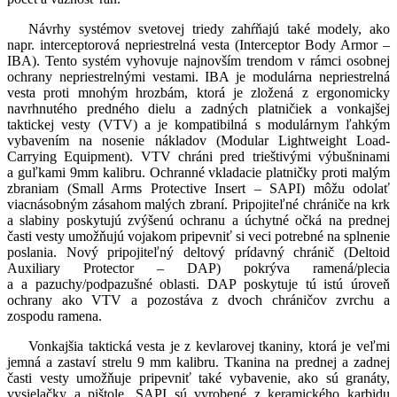
Návrhy systémov svetovej triedy zahŕňajú také modely, ako
napr. interceptorová nepriestrelná vesta (Interceptor Body Armor –
IBA). Tento systém vyhovuje najnovším trendom v rámci osobnej
ochrany nepriestrelnými vestami. IBA je modulárna nepriestrelná
vesta proti mnohým hrozbám, ktorá je zložená z ergonomicky
navrhnutého predného dielu a zadných platničiek a vonkajšej
taktickej vesty (VTV) a je kompatibilná s modulárnym ľahkým
vybavením na nosenie nákladov (Modular Lightweight Load-
Carrying Equipment). VTV chráni pred trieštivými výbušninami
a guľkami 9mm kalibru. Ochranné vkladacie platničky proti malým
zbraniam (Small Arms Protective Insert – SAPI) môžu odolať
viacnásobným zásahom malých zbraní. Pripojiteľné chrániče na krk
a slabiny poskytujú zvýšenú ochranu a úchytné očká na prednej
časti vesty umožňujú vojakom pripevniť si veci potrebné na splnenie
poslania. Nový pripojiteľný deltový prídavný chránič (Deltoid
Auxiliary Protector – DAP) pokrýva ramená/plecia
a a pazuchy/podpazušné oblasti. DAP poskytuje tú istú úroveň
ochrany ako VTV a pozostáva z dvoch chráničov zvrchu a
zospodu ramena.
Vonkajšia taktická vesta je z kevlarovej tkaniny, ktorá je veľmi
jemná a zastaví strelu 9 mm kalibru. Tkanina na prednej a zadnej
časti vesty umožňuje pripevniť také vybavenie, ako sú granáty,
vysielačky a pištole. SAPI sú vyrobené z keramického karbidu