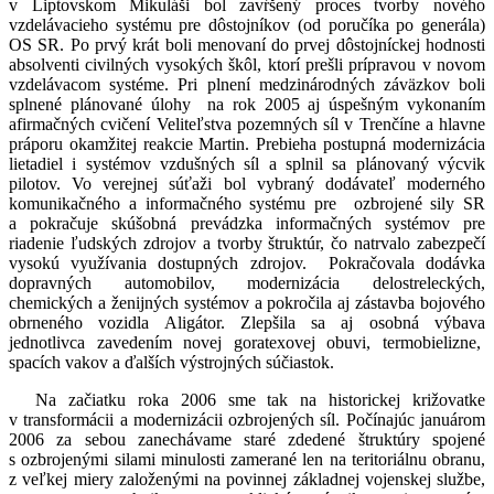
v Liptovskom Mikuláši bol zavŕšený proces tvorby nového
vzdelávacieho systému pre dôstojníkov (od poručíka po generála)
OS SR. Po prvý krát boli menovaní do prvej dôstojníckej hodnosti
absolventi civilných vysokých škôl, ktorí prešli prípravou v novom
vzdelávacom systéme. Pri plnení medzinárodných záväzkov boli
splnené plánované úlohy na rok 2005 aj úspešným vykonaním
afirmačných cvičení Veliteľstva pozemných síl v Trenčíne a hlavne
práporu okamžitej reakcie Martin. Prebieha postupná modernizácia
lietadiel i systémov vzdušných síl a splnil sa plánovaný výcvik
pilotov. Vo verejnej súťaži bol vybraný dodávateľ moderného
komunikačného a informačného systému pre ozbrojené sily SR
a pokračuje skúšobná prevádzka informačných systémov pre
riadenie ľudských zdrojov a tvorby štruktúr, čo natrvalo zabezpečí
vysokú využívania dostupných zdrojov. Pokračovala dodávka
dopravných automobilov, modernizácia delostreleckých,
chemických a ženijných systémov a pokročila aj zástavba bojového
obrneného vozidla Aligátor. Zlepšila sa aj osobná výbava
jednotlivca zavedením novej goratexovej obuvi, termobielizne,
spacích vakov a ďalších výstrojných súčiastok.
Na začiatku roka 2006 sme tak na historickej križovatke
v transformácii a modernizácii ozbrojených síl. Počínajúc januárom
2006 za sebou zanechávame staré zdedené štruktúry spojené
s ozbrojenými silami minulosti zamerané len na teritoriálnu obranu,
z veľkej miery založenými na povinnej základnej vojenskej službe,