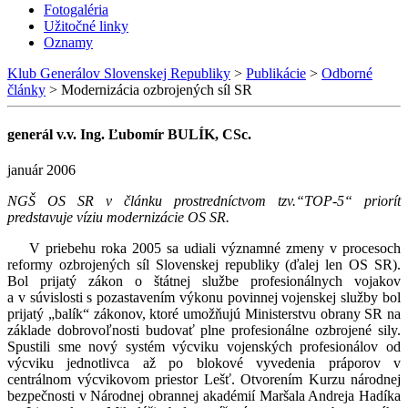
Fotogaléria
Užitočné linky
Oznamy
Klub Generálov Slovenskej Republiky
>
Publikácie
>
Odborné
články
>
Modernizácia ozbrojených síl SR
generál v.v. Ing. Ľubomír BULÍK, CSc.
január 2006
NGŠ OS SR v článku prostredníctvom tzv.“TOP-5“ priorít
predstavuje víziu modernizácie OS SR.
V priebehu roka 2005 sa udiali významné zmeny v procesoch
reformy ozbrojených síl Slovenskej republiky (ďalej len OS SR).
Bol prijatý zákon o štátnej službe profesionálnych vojakov
a v súvislosti s pozastavením výkonu povinnej vojenskej služby bol
prijatý „balík“ zákonov, ktoré umožňujú Ministerstvu obrany SR na
základe dobrovoľnosti budovať plne profesionálne ozbrojené sily.
Spustili sme nový systém výcviku vojenských profesionálov od
výcviku jednotlivca až po blokové vyvedenia práporov v
centrálnom výcvikovom priestor Lešť. Otvorením Kurzu národnej
bezpečnosti v Národnej obrannej akadémií Maršala Andreja Hadíka