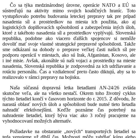
Čo sa týka medzinárodnej úrovne, operácie NATO a EÚ sa
sústreďujú na aktivity mimo svojich koaličných hraníc. Toto
vystupňovalo potrebu budovania leteckej prepravy tak pre prípad
nasadenia síl a prostriedkov na miesta ich použitia, ako aj
logistických doplňovacích spôsobilostí a zabezpečenia iných úloh,
ktoré z takéhoto nasadenia síl a prostriedkov vyplývajú. Slovenská
republika, podobne ako viacero ďalších spojencov si nemôže
dovoliť mať svoje vlastné strategické prepravné spôsobilosti. Takže
sme odkázaní na dohody o preprave veľkej časti našich síl pre
podporu operácií v miestach, ako sú Irak, Afganistan, Kosovo, ale
i iné misie. Avšak, akonáhle sú naši vojaci a prostriedky na mieste
nasadenia, Slovenská republika je zodpovedná za ich udržiavanie a
rotáciu personálu. Čas a vzdialenosť preto často diktujú, aby sa to
realizovalo v rámci prepravy na bojisku.
Naša súčasná dopravná letka lietadlami AN-24/26 zvláda
skutočne veľa, ale na všetko nestačí. Okrem toho životný cyklus
týchto lietadiel končí v časovom horizonte do r. 2015. Z dôvodu, že
narastá oblasť nových úloh a spôsobilosti bude nutné tieto lietadla
nahradiť efektívnejšími. Keďže poznáme čas potrebný na
nahradenie lietadiel, ktorý býva viac ako 3 ročný pracujeme na
vyhodnocovaní možných alternatív.
Požiadavke na obstaranie „nových“ transportných lietadiel sa
teda venujeme už dlhší čas. Možnosti môžu zahŕňať kúpu alebo