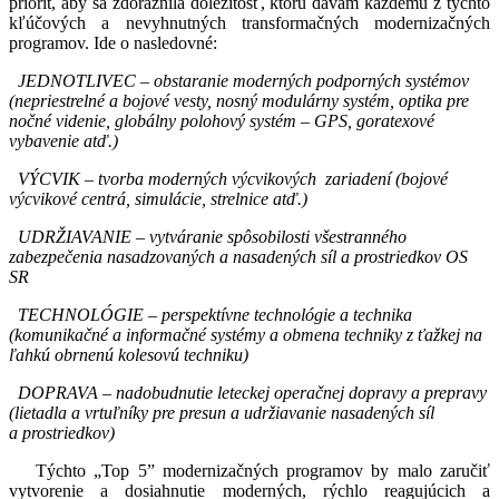
priorít, aby sa zdôraznila dôležitosť, ktorú dávam každému z týchto
kľúčových a nevyhnutných transformačných modernizačných
programov. Ide o nasledovné:
.
JEDNOTLIVEC – obstaranie moderných podporných systémov
(nepriestrelné a bojové vesty, nosný modulárny systém, optika pre
nočné videnie, globálny polohový systém – GPS, goratexové
vybavenie atď.)
.
VÝCVIK – tvorba moderných výcvikových zariadení (bojové
výcvikové centrá, simulácie, strelnice atď.
)
.
UDRŽIAVANIE – vytváranie spôsobilosti všestranného
zabezpečenia nasadzovaných a nasadených síl a prostriedkov OS
SR
.
TECHNOLÓGIE – perspektívne technológie a technika
(komunikačné a informačné systémy a obmena techniky z ťažkej na
ľahkú obrnenú kolesovú techniku)
.
DOPRAVA – nadobudnutie leteckej operačnej dopravy a prepravy
(lietadla a vrtuľníky pre presun a udržiavanie nasadených síl
a prostriedkov)
Týchto „Top 5” modernizačných programov by malo zaručiť
vytvorenie a dosiahnutie moderných, rýchlo reagujúcich a