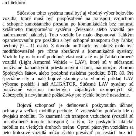
architektúru.
Súčasťou tohto systému musí byť aj vhodný výber bojového
vozidla, ktoré musí byť prispôsobené na transport vzduchom
a schopné samostatného presunu po komunikáciách bez nutnosti
zvláštneho transportného systému (železnica alebo vozidlá pre
nadrozmerné náklady). Toto vozidlo by malo disponovať ľahkým
opancierovaním pre posádku a byť schopné transportu čaty ľahkej
pechoty (9 – 11 osôb). Z dôvodu unifikácie by taktiež malo byť
modifikovateľné pre rôzne zbraňové a komunikačné systémy.
Vozidlo by malo mať podobné vlastnosti aké majú ľahké obrnené
vozidlá (Light Armored Vehicle – LAV), ktoré sú v súčasnosti
používané kanadskými prieskumnými silami, námorným zborom
Spojených štátov, alebo podobné ruskému produktu BTR 80. Pre
špeciálne sily a malé bojové skupiny ako vhodný príklad LAV
výborne poslúži i náš ALIGÁTOR. Súčasné LAV systémy sú
používané väčšinou moderných západných ozbrojených síl.
Zabezpečujú nevyhnutné požiadavky pre rýchle bojové nasadenie.
Bojová schopnosť je definovaná poskytnutím účinnej
ochrany a veľkej mobility pechote. Z vojenského pohľadu ide o
dvojakú mobilitu. To znamená ich transport vzduchom (vozidlá sú
prispôsobené tomuto transportu) a tým, že poskytujú taktickú
mobilitu na všetkých druhoch terénu. Oproti pásovým vozidlám sa
tieto kolesové vozidlá môžu rýchlo presúvať po cestách bez ich