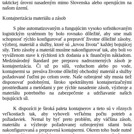
taktickej úrovni nasadeným mimo Slovenska alebo operujúcim na
našom území.
Kontajnerizácia materiálu a zásob
S plne automatizovaným a fungujúcim vysoko sofistikovaným
logistickým systémom by bolo rovnako dôležité, aby sme mali
schopnosť rýchlo konfigurovať a prepraviť životne dôležité zásoby,
výzbroj, materiál a služby, ktoré sú „krvou života” každej bojujúcej
sily. Tieto zásoby a materiál musíme nakonfigurovať tak, aby boli vo
vyváženom stave k rýchlosti ich dodania a k finančným nákladom.
Medzinárodný štandard pre prepravu nadrozmerných zásob je
kontajnerizácia. Či už po súši, vzduchom alebo po vode,
kontajnermi sa presúva životne dôležitý obchodný materiál a služby
požadované ľuďmi po celom svete. Naše ozbrojené sily musia tiež
disponovať podobnými, široko spektrálnymi kontajnerizačnými
prostriedkami a metódami y pre rýchle nasadenie zásob, výzbroje a
materiálu potrebného na zabezpečenie a udržiavanie našich
bojujúcich síl.
K dispozícii je široká paleta kontajnerov a tieto sú v rôznych
veľkostiach tak, aby vyhoveli veľkému počtu potrieb a
požiadaviek. Nemal by byť preto problém, aby väčšina zásob,
materiálu a výzbroje požadovanej ozbrojenými silami bola
nakonfigurovaná a prepravená kontajnermi. Okrem toho bude nutné