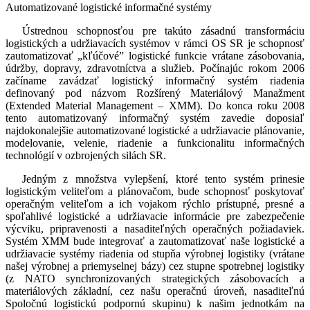
Automatizované logistické informačné systémy
Ústrednou schopnosťou pre takúto zásadnú transformáciu
logistických a udržiavacích systémov v rámci OS SR je schopnosť
zautomatizovať „kľúčové” logistické funkcie vrátane zásobovania,
údržby, dopravy, zdravotníctva a služieb. Počínajúc rokom 2006
začíname zavádzať logistický informačný systém riadenia
definovaný pod názvom Rozšírený Materiálový Manažment
(Extended Material Management – XMM). Do konca roku 2008
tento automatizovaný informačný systém zavedie doposiaľ
najdokonalejšie automatizované logistické a udržiavacie plánovanie,
modelovanie, velenie, riadenie a funkcionalitu informačných
technológií v ozbrojených silách SR.
Jedným z množstva vylepšení, ktoré tento systém prinesie
logistickým veliteľom a plánovačom, bude schopnosť poskytovať
operačným veliteľom a ich vojakom rýchlo prístupné, presné a
spoľahlivé logistické a udržiavacie informácie pre zabezpečenie
výcviku, pripravenosti a nasaditeľných operačných požiadaviek.
Systém XMM bude integrovať a zautomatizovať naše logistické a
udržiavacie systémy riadenia od stupňa výrobnej logistiky (vrátane
našej výrobnej a priemyselnej bázy) cez stupne spotrebnej logistiky
(z NATO synchronizovaných strategických zásobovacích a
materiálových základní, cez našu operačnú úroveň, nasaditeľnú
Spoločnú logistickú podpornú skupinu) k našim jednotkám na