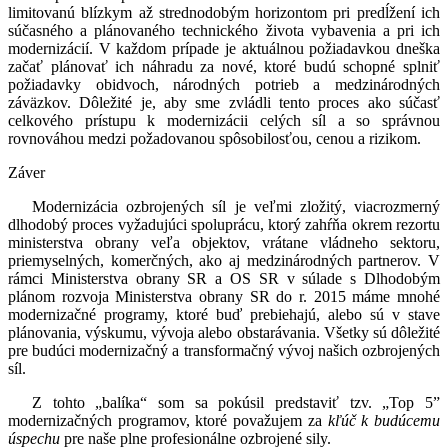
limitovanú blízkym až strednodobým horizontom pri predĺžení ich
súčasného a plánovaného technického života vybavenia a pri ich
modernizácií. V každom prípade je aktuálnou požiadavkou dneška
začať plánovať ich náhradu za nové, ktoré budú schopné splniť
požiadavky obidvoch, národných potrieb a medzinárodných
záväzkov. Dôležité je, aby sme zvládli tento proces ako súčasť
celkového prístupu k modernizácii celých síl a so správnou
rovnováhou medzi požadovanou spôsobilosťou, cenou a rizikom.
Záver
Modernizácia ozbrojených síl je veľmi zložitý, viacrozmerný
dlhodobý proces vyžadujúci spoluprácu, ktorý zahŕňa okrem rezortu
ministerstva obrany veľa objektov, vrátane vládneho sektoru,
priemyselných, komerčných, ako aj medzinárodných partnerov. V
rámci Ministerstva obrany SR a OS SR v súlade s Dlhodobým
plánom rozvoja Ministerstva obrany SR do r. 2015 máme mnohé
modernizačné programy, ktoré buď prebiehajú, alebo sú v stave
plánovania, výskumu, vývoja alebo obstarávania. Všetky sú dôležité
pre budúci modernizačný a transformačný vývoj našich ozbrojených
síl.
Z tohto „balíka“ som sa pokúsil predstaviť tzv. „Top 5”
modernizačných programov, ktoré považujem za
kľúč k budúcemu
úspechu
pre naše plne profesionálne ozbrojené sily.