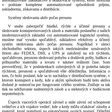
automatizované zakladačové a skladovacie systémy, ktoré umožnia
v podstate kompletne automatizované spôsobilosti príjmu,
uskladnenia, získavania a distribúcie.
Systémy sledovania aktív počas presunu
V snahe zabezpečiť hladké, rýchle a účinné presuny a
sledovanie kontajnerizovaných zásob a materiálu poslaného z našich
modernizovaných základní cez automatizované logistické systémy,
musíme mať vysoko spoľahlivý, nákladovo efektívny a účinný
systém sledovania aktív počas presunu. Napríklad v rámci
obchodného sektoru, úspech takých medzinárodne uznávaných
firiem ako FEDEX, DHL a UPS je založený na ich rýchlom,
spoľahlivom, presnom sledovaní pohybu a dodávok pošty, balíkov a
príbuzného materiálu a tovaru v takmer reálnom čase. Som
presvedčený, že v podmienkach ozbrojených síl je potreba takejto
rýchlosti, presnosti a spoľahlivosti ešte dôležitejšia. Informácia o
tom, čo bolo poslané, kde sa to nachádza v distribučnom systéme, v
ktorom kontajneri a kedy, kde a akým spôsobom budú tieto aktíva
dodané je nutnosťou pre fungovanie celého systému. Znižuje sa tak
tlak na udržiavanie nadmerných zásob a u niektorých v budúcnosti
nepotrebných.
Úspech viacerých operácií závisel a stále závisí od schopnosti
veliteľov a ich vojakov vedieť, kde a kedy môžu očakávať zásoby a
materiál, ktoré potrebujú na uskutočnenie svojich poslaní. Dôležitá