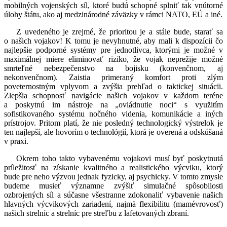
mobilných vojenských síl, ktoré budú schopné splniť tak vnútorné
úlohy štátu, ako aj medzinárodné záväzky v rámci NATO, EÚ a iné.
Z uvedeného je zrejmé, že prioritou je a stále bude, starať sa
o našich vojakov! K tomu je nevyhnutné, aby mali k dispozícii čo
najlepšie podporné systémy pre jednotlivca, ktorými je možné v
maximálnej miere eliminovať riziko, že vojak neprežije možné
smrteľné nebezpečenstvo na bojisku (konvenčnom, aj
nekonvenčnom). Zaistia primeraný komfort proti zlým
poveternostným vplyvom a zvýšia prehľad o taktickej situácii.
Zlepšia schopnosť navigácie našich vojakov v každom teréne
a poskytnú im nástroje na „ovládnutie noci“ s využitím
sofistikovaného systému nočného videnia, komunikácie a iných
prístrojov. Pritom platí, že nie posledný technologický výstrelok je
ten najlepší, ale hovorím o technológií, ktorá je overená a odskúšaná
v praxi.
Okrem toho takto vybavenému vojakovi musí byť poskytnutá
príležitosť na získanie kvalitného a realistického výcviku, ktorý
bude pre neho výzvou jednak fyzicky, aj psychicky. V tomto zmysle
budeme musieť významne zvýšiť simulačné spôsobilosti
ozbrojených síl a súčasne všestranne zdokonaliť vybavenie našich
hlavných výcvikových zariadení, najmä flexibilitu (mamévrovosť)
našich strelníc a strelníc pre streľbu z lafetovaných zbraní.