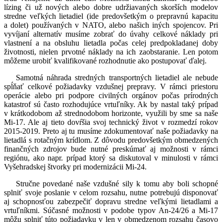
lízing či už nových alebo dobre udržiavaných skorších modelov
stredne veľkých lietadiel (ide predovšetkým o prepravnú kapacitu
a dolet) používaných v NATO, alebo našich iných spojencov. Pri
vyvíjaní alternatív musíme zobrať do úvahy celkové náklady pri
vlastnení a na obsluhu lietadla počas celej predpokladanej doby
životnosti, nielen prvotné náklady na ich zaobstaranie. Len potom
môžeme urobiť kvalifikované rozhodnutie ako postupovať ďalej.
Samotná náhrada stredných transportných lietadiel ale nebude
spĺňať celkové požiadavky vzdušnej prepravy. V rámci priestoru
operácie alebo pri podpore civilných orgánov počas prírodných
katastrof sú často rozhodujúce vrtuľníky. Ak by nastal taký prípad
v krátkodobom až strednodobom horizonte, využili by sme sa naše
Mi-17. Ale aj tieto dovŕšia svoj technický život v rozmedzí rokov
2015-2019. Preto aj tu musíme zdokumentovať naše požiadavky na
lietadlá s rotačným krídlom. Z dôvodu predovšetkým obmedzených
finančných zdrojov bude nutné preskúmať aj možnosti v rámci
regiónu, ako napr. prípad ktorý sa diskutoval v minulosti v rámci
Vyšehradskej štvorky pri modernizácii Mi-24.
Stručne povedané naše vzdušné sily k tomu aby boli schopné
splniť svoje poslanie v celom rozsahu, nutne potrebujú disponovať
aj schopnosťou zabezpečiť dopravu stredne veľkými lietadlami a
vrtuľníkmi. Súčasné možnosti v podobe typov An-24/26 a Mi-17
môžu splniť túto požiadavku v len v obmedzenom rozsahu časovo