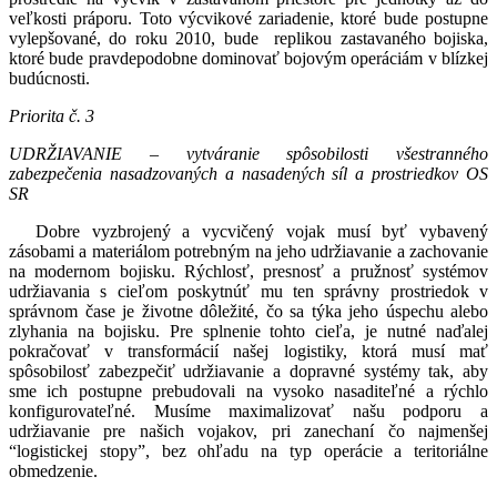
veľkosti práporu. Toto výcvikové zariadenie, ktoré bude postupne
vylepšované, do roku 2010, bude replikou zastavaného bojiska,
ktoré bude pravdepodobne dominovať bojovým operáciám v blízkej
budúcnosti.
Priorita č. 3
UDRŽIAVANIE – vytváranie spôsobilosti všestranného
zabezpečenia nasadzovaných a nasadených síl a prostriedkov OS
SR
Dobre vyzbrojený a vycvičený vojak musí byť vybavený
zásobami a materiálom potrebným na jeho udržiavanie a zachovanie
na modernom bojisku. Rýchlosť, presnosť a pružnosť systémov
udržiavania s cieľom poskytnúť mu ten správny prostriedok v
správnom čase je životne dôležité, čo sa týka jeho úspechu alebo
zlyhania na bojisku. Pre splnenie tohto cieľa, je nutné naďalej
pokračovať v transformácií našej logistiky, ktorá musí mať
spôsobilosť zabezpečiť udržiavanie a dopravné systémy tak, aby
sme ich postupne prebudovali na vysoko nasaditeľné a rýchlo
konfigurovateľné. Musíme maximalizovať našu podporu a
udržiavanie pre našich vojakov, pri zanechaní čo najmenšej
“logistickej stopy”, bez ohľadu na typ operácie a teritoriálne
obmedzenie.