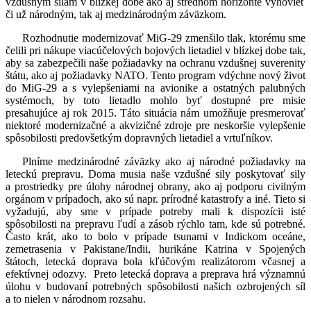
vzdušným silám v blízkej dobe ako aj strednom horizonte vyhovieť
či už národným, tak aj medzinárodným záväzkom.
Rozhodnutie modernizovať MiG-29 zmenšilo tlak, ktorému sme
čelili pri nákupe viacúčelových bojových lietadiel v blízkej dobe tak,
aby sa zabezpečili naše požiadavky na ochranu vzdušnej suverenity
štátu, ako aj požiadavky NATO. Tento program vdýchne nový život
do MiG-29 a s vylepšeniami na avionike a ostatných palubných
systémoch, by toto lietadlo mohlo byť dostupné pre misie
presahujúce aj rok 2015. Táto situácia nám umožňuje presmerovať
niektoré modernizačné a akvizičné zdroje pre neskoršie vylepšenie
spôsobilosti predovšetkým dopravných lietadiel a vrtuľníkov.
Plníme medzinárodné záväzky ako aj národné požiadavky na
leteckú prepravu. Doma musia naše vzdušné sily poskytovať sily
a prostriedky pre úlohy národnej obrany, ako aj podporu civilným
orgánom v prípadoch, ako sú napr. prírodné katastrofy a iné. Tieto si
vyžadujú, aby sme v prípade potreby mali k dispozícii isté
spôsobilosti na prepravu ľudí a zásob rýchlo tam, kde sú potrebné.
Často krát, ako to bolo v prípade tsunami v Indickom oceáne,
zemetrasenia v Pakistane/Indii, hurikáne Katrina v Spojených
štátoch, letecká doprava bola kľúčovým realizátorom včasnej a
efektívnej odozvy. Preto letecká doprava a preprava hrá významnú
úlohu v budovaní potrebných spôsobilosti našich ozbrojených síl
a to nielen v národnom rozsahu.