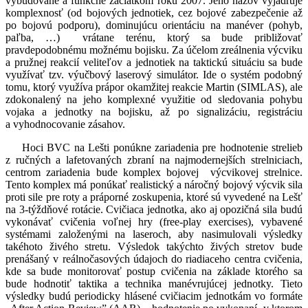
vybudované a funkčné začiatkom roku 2007. Jeho názov vyjadruje
komplexnosť (od bojových jednotiek, cez bojové zabezpečenie až
po bojovú podporu), dominujúcu orientáciu na manéver (pohyb,
paľba, …) vrátane terénu, ktorý sa bude približovať
pravdepodobnému možnému bojisku. Za účelom zreálnenia výcviku
a pružnej reakcií veliteľov a jednotiek na taktickú situáciu sa bude
využívať tzv. výučbový laserový simulátor. Ide o systém podobný
tomu, ktorý využíva prápor okamžitej reakcie Martin (SIMLAS), ale
zdokonalený na jeho komplexné využitie od sledovania pohybu
vojaka a jednotky na bojisku, až po signalizáciu, registráciu
a vyhodnocovanie zásahov.
Hoci BVC na Lešti ponúkne zariadenia pre hodnotenie strelieb
z ručných a lafetovaných zbraní na najmodernejších strelniciach,
centrom zariadenia bude komplex bojovej výcvikovej strelnice.
Tento komplex má ponúkať realistický a náročný bojový výcvik sila
proti sile pre roty a práporné zoskupenia, ktoré sú vyvedené na Lešť
na 3-týždňové rotácie. Cvičiaca jednotka, ako aj opozičná sila budú
vykonávať cvičenia voľnej hry (free-play exercises), vybavené
systémami založenými na laseroch, aby nasimulovali výsledky
takéhoto živého stretu. Výsledok takýchto živých stretov bude
prenášaný v reálnočasových údajoch do riadiaceho centra cvičenia,
kde sa bude monitorovať postup cvičenia na základe ktorého sa
bude hodnotiť taktika a technika manévrujúcej jednotky. Tieto
výsledky budú periodicky hlásené cvičiacim jednotkám vo formáte