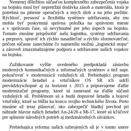
Nemenej dôležitou súčasťou komplexného zabezpečenia vojaka
na bojisku musí byť nepretržitá dodávka zásob a materiálu, ktorá je
potrebná na plnenie operačných a iných úloh a na jeho prežitie.
Rýchlosť, presnosť a flexibilita systémov udržiavania, aby mu
mohla byť poskytnutá správna položka na správnom mieste
a v správnom čase, sú nevyhnutné pre jeho úspech na bojisku.
Tomuto musíme prispôsobiť našu logistiku, systémy udržiavania
a prepravy, spraviť ich rýchlo nasaditeľné a rýchlo sformovateľné,
pričom súčasne zanecháme čo najmenšiu možnú „logistickú stopu“
a zároveň zmaximalizujeme podporu a udržiavanie našich vojakov
na bojisku.
Zužitkovanie vyššie uvedeného predpokladá zástavbu
moderných komunikačných a informačných systémov a tiež napr.
pokračovať v modernizácii vzdušných síl. Prebiehajúci program
modernizácie lietadiel a vrtuľníkov OS SR ich udrží
prevádzkyschopné aj za horizont r. 2015 a pripravujeme ďalšie
modernizačné programy, ktoré sú zamerané na ďalšie súčasti
vzdušných síl. Problémom sú a budú dopravné lietadla a bojové
vrtuľníky, ktoré sa blížia ku koncu svojho technického života. Preto
musíme už teraz plánovať, ako zabezpečiť hladký prechod pri
náhrade hlavne našich lietadiel An-24/26 a Mi-17, ktoré sú kľúčové
pre splnenie národných potrieb aj medzinárodných záväzkov.
Prebiehajúca reforma našich ozbrojených síl je v tomto smere