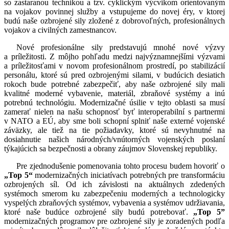
so zastaranou technikou a tzv. cyklickým výcvikom orientovaným
na vojakov povinnej služby a vstupujeme do novej éry, v ktorej
budú naše ozbrojené sily zložené z dobrovoľných, profesionálnych
vojakov a civilných zamestnancov.
Nové profesionálne sily predstavujú mnohé nové výzvy
a príležitosti. Z môjho pohľadu medzi najvýznamnejšími výzvami
a príležitosťami v novom profesionálnom prostredí, po stabilizácií
personálu, ktoré sú pred ozbrojenými silami, v budúcich desiatich
rokoch bude potrebné zabezpečiť, aby naše ozbrojené sily mali
kvalitné moderné vybavenie, materiál, zbraňové systémy a inú
potrebnú technológiu. Modernizačné úsilie v tejto oblasti sa musí
zamerať nielen na našu schopnosť byť interoperabilní s partnermi
v NATO a EÚ, aby sme boli schopní splniť naše externé vojenské
záväzky, ale tiež na tie požiadavky, ktoré sú nevyhnutné na
dosiahnutie našich národných/vnútorných vojenských poslaní
týkajúcich sa bezpečnosti a obrany záujmov Slovenskej republiky.
Pre zjednodušenie pomenovania tohto procesu budem hovoriť o
„Top 5“
modernizačných iniciatívach potrebných pre transformáciu
ozbrojených síl. Od ich závislosti na aktuálnych zdedených
systémoch smerom ku zabezpečeniu moderných a technologicky
vyspelých zbraňových systémov, vybavenia a systémov udržiavania,
ktoré naše budúce ozbrojené sily budú potrebovať.
„Top 5”
modernizačných programov pre ozbrojené sily je zoradených podľa