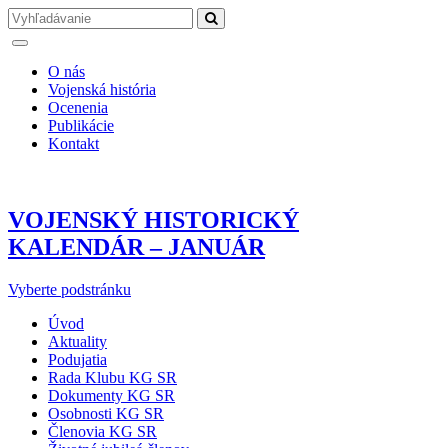
O nás
Vojenská história
Ocenenia
Publikácie
Kontakt
VOJENSKÝ HISTORICKÝ
KALENDÁR – JANUÁR
Vyberte podstránku
Úvod
Aktuality
Podujatia
Rada Klubu KG SR
Dokumenty KG SR
Osobnosti KG SR
Členovia KG SR