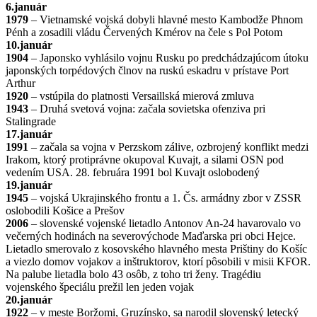
6.január
1979
– Vietnamské vojská dobyli hlavné mesto Kambodže Phnom
Pénh a zosadili vládu Červených Kmérov na čele s Pol Potom
10.január
1904
– Japonsko vyhlásilo vojnu Rusku po predchádzajúcom útoku
japonských torpédových člnov na ruskú eskadru v prístave Port
Arthur
1920
– vstúpila do platnosti Versaillská mierová zmluva
1943
– Druhá svetová vojna: začala sovietska ofenziva pri
Stalingrade
17.január
1991
– začala sa vojna v Perzskom zálive, ozbrojený konflikt medzi
Irakom, ktorý protiprávne okupoval Kuvajt, a silami OSN pod
vedením USA. 28. februára 1991 bol Kuvajt oslobodený
19.január
1945
– vojská Ukrajinského frontu a 1. Čs. armádny zbor v ZSSR
oslobodili Košice a Prešov
2006
– slovenské vojenské lietadlo Antonov An-24 havarovalo vo
večerných hodinách na severovýchode Maďarska pri obci Hejce.
Lietadlo smerovalo z kosovského hlavného mesta Prištiny do Košíc
a viezlo domov vojakov a inštruktorov, ktorí pôsobili v misii KFOR.
Na palube lietadla bolo 43 osôb, z toho tri ženy. Tragédiu
vojenského špeciálu prežil len jeden vojak
20.január
1922
– v meste Boržomi, Gruzínsko, sa narodil slovenský letecký