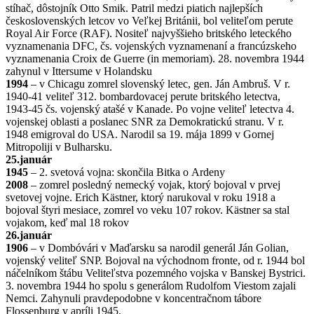
stíhač, dôstojník Otto Smik. Patril medzi piatich najlepších
československých letcov vo Veľkej Británii, bol veliteľom perute
Royal Air Force (RAF). Nositeľ najvyššieho britského leteckého
vyznamenania DFC, čs. vojenských vyznamenaní a francúzskeho
vyznamenania Croix de Guerre (in memoriam). 28. novembra 1944
zahynul v Ittersume v Holandsku
1994
– v Chicagu zomrel slovenský letec, gen. Ján Ambruš. V r.
1940-41 veliteľ 312. bombardovacej perute britského letectva,
1943-45 čs. vojenský atašé v Kanade. Po vojne veliteľ letectva 4.
vojenskej oblasti a poslanec SNR za Demokratickú stranu. V r.
1948 emigroval do USA. Narodil sa 19. mája 1899 v Gornej
Mitropoliji v Bulharsku.
25.január
1945
– 2. svetová vojna: skončila Bitka o Ardeny
2008
– zomrel posledný nemecký vojak, ktorý bojoval v prvej
svetovej vojne. Erich Kästner, ktorý narukoval v roku 1918 a
bojoval štyri mesiace, zomrel vo veku 107 rokov. Kästner sa stal
vojakom, keď mal 18 rokov
26.január
1906
– v Dombóvári v Maďarsku sa narodil generál Ján Golian,
vojenský veliteľ SNP. Bojoval na východnom fronte, od r. 1944 bol
náčelníkom štábu Veliteľstva pozemného vojska v Banskej Bystrici.
3. novembra 1944 ho spolu s generálom Rudolfom Viestom zajali
Nemci. Zahynuli pravdepodobne v koncentračnom tábore
Flossenburg v apríli 1945.