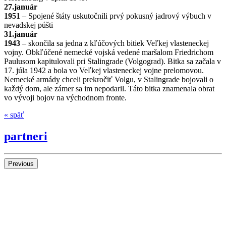
27.január
1951
– Spojené štáty uskutočnili prvý pokusný jadrový výbuch v
nevadskej púšti
31.január
1943
– skončila sa jedna z kľúčových bitiek Veľkej vlasteneckej
vojny. Obkľúčené nemecké vojská vedené maršalom Friedrichom
Paulusom kapitulovali pri Stalingrade (Volgograd). Bitka sa začala v
17. júla 1942 a bola vo Veľkej vlasteneckej vojne prelomovou.
Nemecké armády chceli prekročiť Volgu, v Stalingrade bojovali o
každý dom, ale zámer sa im nepodaril. Táto bitka znamenala obrat
vo vývoji bojov na východnom fronte.
« späť
partneri
Previous