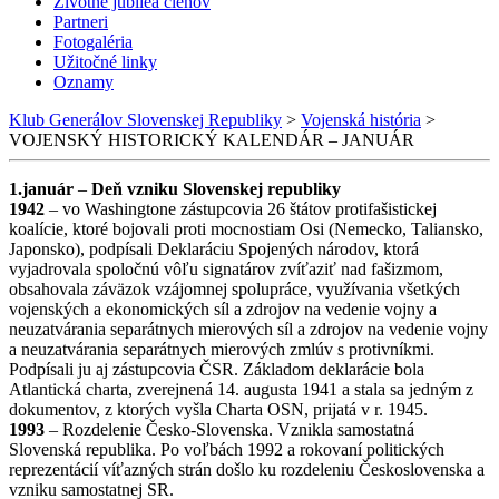
Životné jubileá členov
Partneri
Fotogaléria
Užitočné linky
Oznamy
Klub Generálov Slovenskej Republiky
>
Vojenská história
>
VOJENSKÝ HISTORICKÝ KALENDÁR – JANUÁR
1.január
–
Deň vzniku Slovenskej republiky
1942
– vo Washingtone zástupcovia 26 štátov protifašistickej
koalície, ktoré bojovali proti mocnostiam Osi (Nemecko, Taliansko,
Japonsko), podpísali Deklaráciu Spojených národov, ktorá
vyjadrovala spoločnú vôľu signatárov zvíťaziť nad fašizmom,
obsahovala záväzok vzájomnej spolupráce, využívania všetkých
vojenských a ekonomických síl a zdrojov na vedenie vojny a
neuzatvárania separátnych mierových síl a zdrojov na vedenie vojny
a neuzatvárania separátnych mierových zmlúv s protivníkmi.
Podpísali ju aj zástupcovia ČSR. Základom deklarácie bola
Atlantická charta, zverejnená 14. augusta 1941 a stala sa jedným z
dokumentov, z ktorých vyšla Charta OSN, prijatá v r. 1945.
1993
– Rozdelenie Česko-Slovenska. Vznikla samostatná
Slovenská republika. Po voľbách 1992 a rokovaní politických
reprezentácií víťazných strán došlo ku rozdeleniu Československa a
vzniku samostatnej SR.