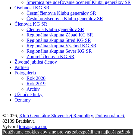
Smernica pre udeľovanie ocenení Klubu generálov SR
Osobnosti KG SR
Čestní členovia Klubu generálov SR
Čestní predsedovia Klubu generálov SR
Členovia KG SR
Členovia Klubu generálov SR
Regionálna skupina Západ KG SR
Regionálna skupina Stred KG SR
Regionálna skupina Východ KG SR
Regionálna skupina Sever KG SR
Zomrelí členovia KG SR
Životné jubileá členov
Partneri
Fotogaléria
Rok 2020
Rok 2019
Archív
Užitočné linky
Oznamy
© 2026,
Klub Generálov Slovenskej Republiky
,
Dulovo nám. 6
,
82109 Bratislava
Vytvoril
tomasjanc.com
Používame cookies aby sme pre vás zabezpečili ten najlepší zážitok