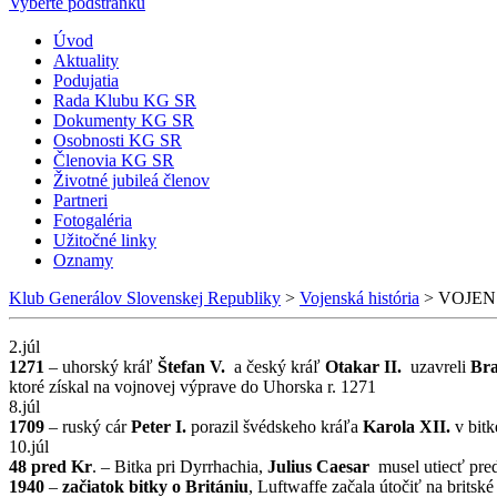
Vyberte podstránku
Úvod
Aktuality
Podujatia
Rada Klubu KG SR
Dokumenty KG SR
Osobnosti KG SR
Členovia KG SR
Životné jubileá členov
Partneri
Fotogaléria
Užitočné linky
Oznamy
Klub Generálov Slovenskej Republiky
>
Vojenská história
>
VOJEN
2.júl
1271
– uhorský kráľ
Štefan V.
a český kráľ
Otakar II.
uzavreli
Bra
ktoré získal na vojnovej výprave do Uhorska r. 1271
8.júl
1709
– ruský cár
Peter I.
porazil švédskeho kráľa
Karola XII.
v bitk
10.júl
48 pred Kr
. – Bitka pri Dyrrhachia,
Julius Caesar
musel utiecť pr
1940
–
začiatok bitky o Britániu
, Luftwaffe začala útočiť na britsk