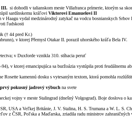
III.
si dohodli v talianskom meste Villafranca prímerie, ktorým sa sko
túpil sardínskemu kráľovi
Viktorovi Emanuelovi II
lom v Haagu vydal medzinárodný zatykač na vodcu bosnianskych Srbov
oti ľudskosti
ik († 44 pred Kr.)
unn), v ktorej Přemysl Otakar II. porazil uhorského kráľa Bela IV.
tectva; v Duxforde vznikla 310. stíhacia peruť
94), v ktorej emancipujúca sa buržoázia vystúpila proti feudálnemu ab
ne Rosette kamennú dosku s vytesaným textom, ktorá pomohla rozlúštiť
prvý pokusný jadrový výbuch
na svete
neckej vojny v meste Stalingrad (dnešný Volgograd). Boje doslova o k
SR, USA a Veľkej Británie, J. V. Stalina, H. S. Trumana a W. L. S. Ch
ov z ČSR, Poľska a Maďarska, zriadila radu ministrov zahraničných v