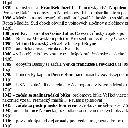
11.júl
1859
– rakúsky cisár
František Jozef I.
a francúzsky cisár
Napoleon 
Porazené Rakúsko odovzdalo Napoleonovi III. Lombardiu, ktorú pos
1996
– Medzinárodný trestný tribunál pre bývalú Juhosláviu so síd
Ratka Mladiča. Súd oboch obvinil z vojnových zločinov a zločinov pr
12.júl
100 pred Kr.
– narodil sa
Gaius Julius Caesar
, rímsky vojak a polit
1260
– Bitka na Moravskom poli (pri Kressenbrunne, dnešný Groißenbr
1690
–
Viliam Oranžský
zvíťazil v bitke pri Boyne
1812
– americká armáda vtrhla do Kanady
1940
– v Londýne bol vytvorený tzv. Inšpektorát československého le
14.júl
1789
– dobytím Bastily sa začala
Veľká francúzska revolúcia
(1789-
15.júl
1799
– francúzsky kapitán
Pierre Bouchard
našiel v egyptskej dedi
16.júl
1945
– USA uskutočnili na strelnici v Alamogorde v Novom Mexiku
17.júl
1942
– začala sa
stalingradská bitka
, prelomová bitka Veľkej vlaste
nakoniec vzdali. Nemecký maršál F. Paulus kapituloval
1945
– začala sa
postupimská konferencia
, rokovanie šéfov vlád ZS
1945, určila hranice Nemecka, rozhodla o odsune nemeckých obyvateľ
18.júl
1936
– povstanie španielskej armády pod vedením generála Franca
19.júl