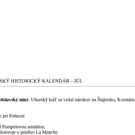
SKÝ HISTORICKÝ KALENDÁR – JÚL
tislavský mier
. Uhorský kráľ sa vzdal nárokov na Štajersko, Korutánsk
e pri Poltaver
ed Pompeiovou armádou.
é konvoje v prielive La Manche