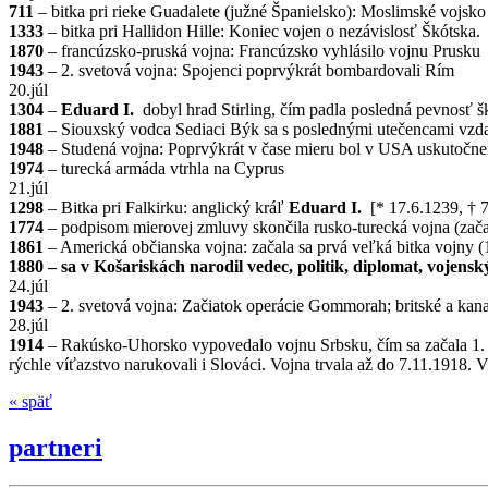
711
– bitka pri rieke Guadalete (južné Španielsko): Moslimské vojsko
1333
– bitka pri Hallidon Hille: Koniec vojen o nezávislosť Škótska.
1870
– francúzsko-pruská vojna: Francúzsko vyhlásilo vojnu Prusku
1943
– 2. svetová vojna: Spojenci poprvýkrát bombardovali Rím
20.júl
1304
–
Eduard I.
dobyl hrad Stirling, čím padla posledná pevnosť š
1881
– Siouxský vodca Sediaci Býk sa s poslednými utečencami vzda
1948
– Studená vojna: Poprvýkrát v čase mieru bol v USA uskutočn
1974
– turecká armáda vtrhla na Cyprus
21.júl
1298
– Bitka pri Falkirku: anglický kráľ
Eduard I.
[* 17.6.1239, † 7
1774
– podpisom mierovej zmluvy skončila rusko-turecká vojna (zač
1861
– Americká občianska vojna: začala sa prvá veľká bitka vojny (1
1880
– sa v Košariskách narodil vedec, politik, diplomat, vojens
24.júl
1943
– 2. svetová vojna: Začiatok operácie Gommorah; britské a kana
28.júl
1914
– Rakúsko-Uhorsko vypovedalo vojnu Srbsku, čím sa začala 1. s
rýchle víťazstvo narukovali i Slováci. Vojna trvala až do 7.11.1918.
« späť
partneri