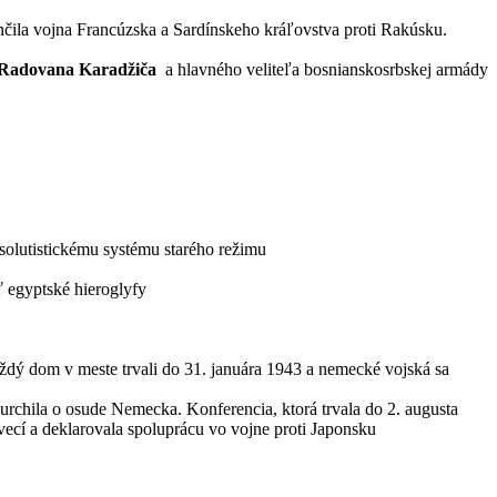
nčila vojna Francúzska a Sardínskeho kráľovstva proti Rakúsku.
Radovana Karadžiča
a hlavného veliteľa bosnianskosrbskej armády
solutistickému systému starého režimu
 egyptské hieroglyfy
aždý dom v meste trvali do 31. januára 1943 a nemecké vojská sa
urchila o osude Nemecka. Konferencia, ktorá trvala do 2. augusta
ecí a deklarovala spoluprácu vo vojne proti Japonsku