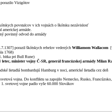
 porazilo Vizigótov
kótskych povstalcov v ich vojnách o škótsku nezávislosť
l americkej armáde.
ený povinný odvod do armády
.7.1307] porazil škótskych rebelov vedených
Williamom Wallacom
[*
ala 1768)
. bitka pri Bull Rune)
ký letec, minister vojny Č-SR, generál francúzskej armády
Milan Ra
dské lietadlá bombardujú Hamburg v noci, americké lietadla cez deň
vetová vojna. Do konfliktu sa zapojilo Nemecko, Rusko, Francúzsko, 
 V 1. svetovej vojne padlo vyše 60.000 Slovákov