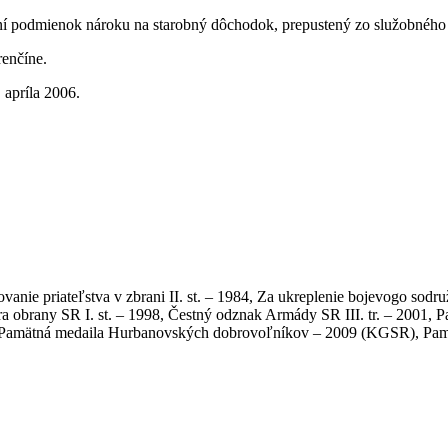
í podmienok nároku na starobný dôchodok, prepustený zo služobného
renčíne.
 apríla 2006.
ovanie priateľstva v zbrani II. st. – 1984, Za ukreplenie bojevogo sodr
a obrany SR I. st. – 1998, Čestný odznak Armády SR III. tr. – 2001, P
8, Pamätná medaila Hurbanovských dobrovoľníkov – 2009 (KGSR), Pamä