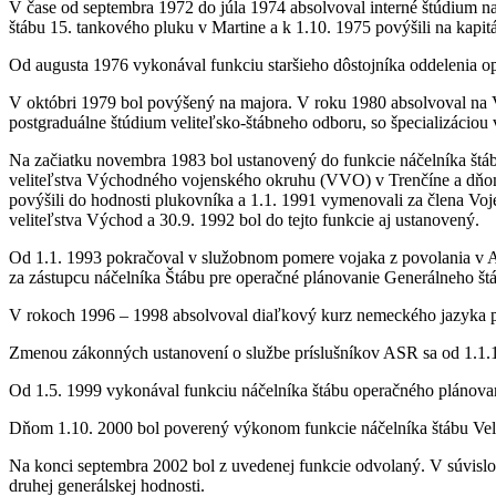
V čase od septembra 1972 do júla 1974 absolvoval interné štúdium na
štábu 15. tankového pluku v Martine a k 1.10. 1975 povýšili na kapit
Od augusta 1976 vykonával funkciu staršieho dôstojníka oddelenia ope
V októbri 1979 bol povýšený na majora. V roku 1980 absolvoval na 
postgraduálne štúdium veliteľsko-štábneho odboru, so špecializácio
Na začiatku novembra 1983 bol ustanovený do funkcie náčelníka štáb
veliteľstva Východného vojenského okruhu (VVO) v Trenčíne a dňom 
povýšili do hodnosti plukovníka a 1.1. 1991 vymenovali za člena 
veliteľstva Východ a 30.9. 1992 bol do tejto funkcie aj ustanovený.
Od 1.1. 1993 pokračoval v služobnom pomere vojaka z povolania v 
za zástupcu náčelníka Štábu pre operačné plánovanie Generálneho š
V rokoch 1996 – 1998 absolvoval diaľkový kurz nemeckého jazyka p
Zmenou zákonných ustanovení o službe príslušníkov ASR sa od 1.1.
Od 1.5. 1999 vykonával funkciu náčelníka štábu operačného plánova
Dňom 1.10. 2000 bol poverený výkonom funkcie náčelníka štábu Veli
Na konci septembra 2002 bol z uvedenej funkcie odvolaný. V súvislo
druhej generálskej hodnosti.