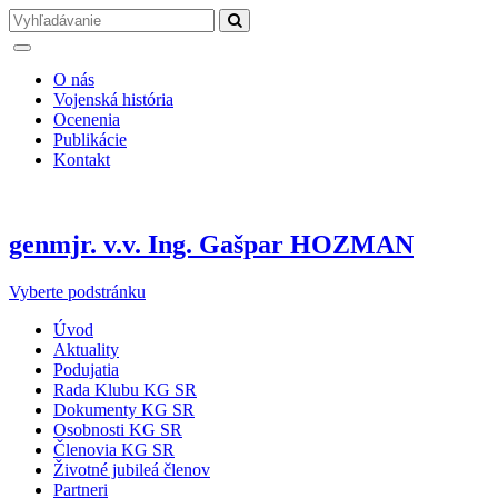
O nás
Vojenská história
Ocenenia
Publikácie
Kontakt
genmjr. v.v. Ing. Gašpar HOZMAN
Vyberte podstránku
Úvod
Aktuality
Podujatia
Rada Klubu KG SR
Dokumenty KG SR
Osobnosti KG SR
Členovia KG SR
Životné jubileá členov
Partneri