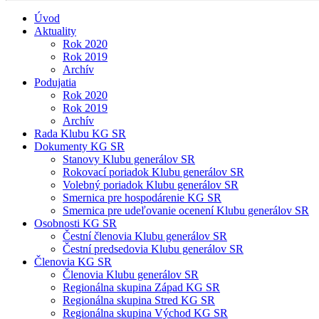
Úvod
Aktuality
Rok 2020
Rok 2019
Archív
Podujatia
Rok 2020
Rok 2019
Archív
Rada Klubu KG SR
Dokumenty KG SR
Stanovy Klubu generálov SR
Rokovací poriadok Klubu generálov SR
Volebný poriadok Klubu generálov SR
Smernica pre hospodárenie KG SR
Smernica pre udeľovanie ocenení Klubu generálov SR
Osobnosti KG SR
Čestní členovia Klubu generálov SR
Čestní predsedovia Klubu generálov SR
Členovia KG SR
Členovia Klubu generálov SR
Regionálna skupina Západ KG SR
Regionálna skupina Stred KG SR
Regionálna skupina Východ KG SR