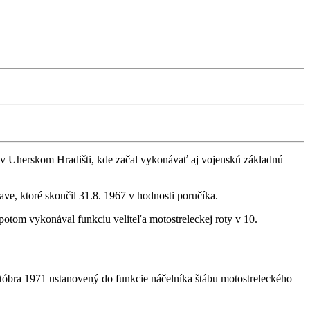
u v Uherskom Hradišti, kde začal vykonávať aj vojenskú základnú
e, ktoré skončil 31.8. 1967 v hodnosti poručíka.
 potom vykonával funkciu veliteľa motostreleckej roty v 10.
októbra 1971 ustanovený do funkcie náčelníka štábu motostreleckého