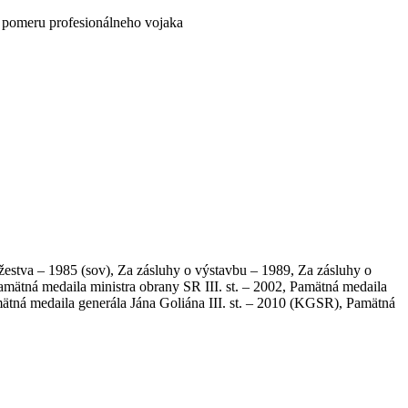
 pomeru profesionálneho vojaka
užestva – 1985 (sov), Za zásluhy o výstavbu – 1989, Za zásluhy o
amätná medaila ministra obrany SR III. st. – 2002, Pamätná medaila
tná medaila generála Jána Goliána III. st. – 2010 (KGSR), Pamätná