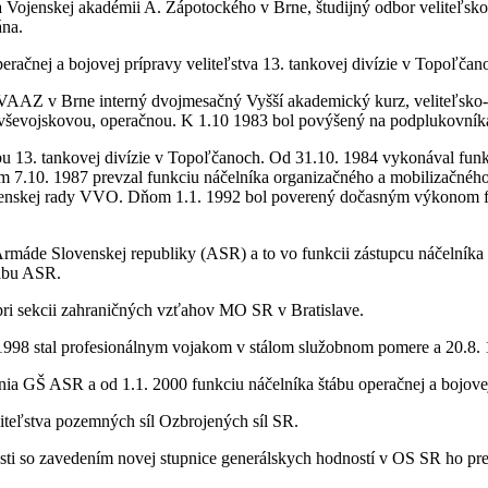
 Vojenskej akadémii A. Zápotockého v Brne, študijný odbor veliteľsko
ána.
račnej a bojovej prípravy veliteľstva 13. tankovej divízie v Topoľčan
VAAZ v Brne interný dvojmesačný Vyšší akademický kurz, veliteľsko-št
u vševojskovou, operačnou. K 1.10 1983 bol povýšený na podplukovník
u 13. tankovej divízie v Topoľčanoch. Od 31.10. 1984 vykonával funk
7.10. 1987 prevzal funkciu náčelníka organizačného a mobilizačného
Vojenskej rady VVO. Dňom 1.1. 1992 bol poverený dočasným výkonom f
Armáde Slovenskej republiky (ASR) a to vo funkcii zástupcu náčelník
tábu ASR.
ri sekcii zahraničných vzťahov MO SR v Bratislave.
1998 stal profesionálnym vojakom v stálom služobnom pomere a 20.8.
nia GŠ ASR a od 1.1. 2000 funkciu náčelníka štábu operačnej a bojo
teľstva pozemných síl Ozbrojených síl SR.
sti so zavedením novej stupnice generálskych hodností v OS SR ho pre