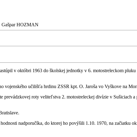
Ing. Gašpar HOZMAN
astúpil v októbri 1963 do školskej jednotky v 6. motostreleckom pluk
o vojenského učilišťa hrdinu ZSSR kpt. O. Jaroša vo Vyškove na Morav
 prevádzkovej roty veliteľstva 2. motostreleckej divízie v Sušiciach a
ratislave.
 hodnosti nadporučíka, do ktorej ho povýšili 1.10. 1970, na začiatku 