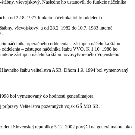
-štábny, vševojskový. Následne ho ustanovili do funkcie náčelníka
och a od 22.8. 1977 funkciu náčelníka tohto oddelenia.
ábny, vševojskový, a od 28.2. 1982 do 10.7. 1983 interné
a.
ciu náčelníka operačného oddelenia – zástupcu náčelníka štábu
 oddelenia – zástupca náčelníka štábu VVO. K 1.10. 1988 ho
unkcie zástupcu náčelníka štábu novovytvoreného Vojenského
a Hlavného štábu veliteľstva ASR. Dňom 1.9. 1994 bol vymenovaný
 1998 bol vymenovaný do hodnosti generálmajora.
vej prípravy Veliteľstva pozemných vojsk GŠ MO SR.
zident Slovenskej republiky 5.12. 2002 povýšil na generálmajora ako