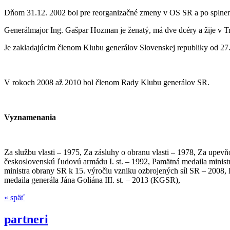
Dňom 31.12. 2002 bol pre reorganizačné zmeny v OS SR a po splnen
Generálmajor Ing. Gašpar Hozman je ženatý, má dve dcéry a žije v T
Je zakladajúcim členom Klubu generálov Slovenskej republiky od 27.
V rokoch 2008 až 2010 bol členom Rady Klubu generálov SR.
Vyznamenania
Za službu vlasti – 1975, Za zásluhy o obranu vlasti – 1978, Za upevň
československú ľudovú armádu I. st. – 1992, Pamätná medaila ministr
ministra obrany SR k 15. výročiu vzniku ozbrojených síl SR – 200
medaila generála Jána Goliána III. st. – 2013 (KGSR),
« späť
partneri