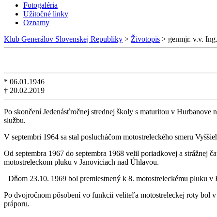
Fotogaléria
Užitočné linky
Oznamy
Klub Generálov Slovenskej Republiky
>
Životopis
>
genmjr. v.v. 
* 06.01.1946
† 20.02.2019
Po skončení Jedenásťročnej strednej školy s maturitou v Hurbanove n
službu.
V septembri 1964 sa stal poslucháčom motostreleckého smeru Vyššieh
Od septembra 1967 do septembra 1968 velil poriadkovej a strážnej čate
motostreleckom pluku v Janoviciach nad Úhlavou.
Dňom 23.10. 1969 bol premiestnený k 8. motostreleckému pluku v B
Po dvojročnom pôsobení vo funkcii veliteľa motostreleckej roty bol v
práporu.