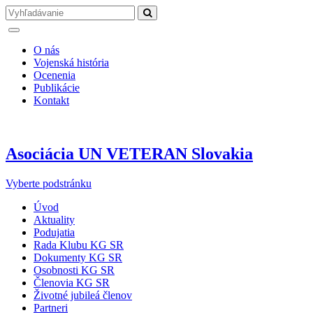
O nás
Vojenská história
Ocenenia
Publikácie
Kontakt
Asociácia UN VETERAN Slovakia
Vyberte podstránku
Úvod
Aktuality
Podujatia
Rada Klubu KG SR
Dokumenty KG SR
Osobnosti KG SR
Členovia KG SR
Životné jubileá členov
Partneri