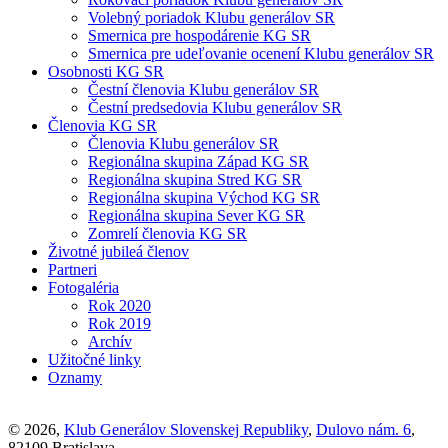
Volebný poriadok Klubu generálov SR
Smernica pre hospodárenie KG SR
Smernica pre udeľovanie ocenení Klubu generálov SR
Osobnosti KG SR
Čestní členovia Klubu generálov SR
Čestní predsedovia Klubu generálov SR
Členovia KG SR
Členovia Klubu generálov SR
Regionálna skupina Západ KG SR
Regionálna skupina Stred KG SR
Regionálna skupina Východ KG SR
Regionálna skupina Sever KG SR
Zomrelí členovia KG SR
Životné jubileá členov
Partneri
Fotogaléria
Rok 2020
Rok 2019
Archív
Užitočné linky
Oznamy
© 2026,
Klub Generálov Slovenskej Republiky
,
Dulovo nám. 6
,
82109 Bratislava