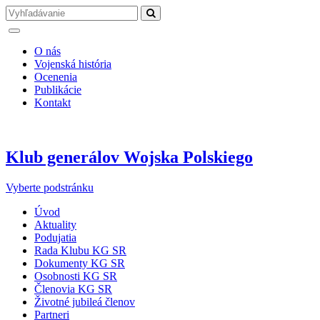
O nás
Vojenská história
Ocenenia
Publikácie
Kontakt
Klub generálov Wojska Polskiego
Vyberte podstránku
Úvod
Aktuality
Podujatia
Rada Klubu KG SR
Dokumenty KG SR
Osobnosti KG SR
Členovia KG SR
Životné jubileá členov
Partneri