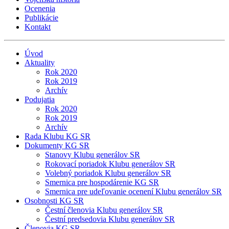
Ocenenia
Publikácie
Kontakt
Úvod
Aktuality
Rok 2020
Rok 2019
Archív
Podujatia
Rok 2020
Rok 2019
Archív
Rada Klubu KG SR
Dokumenty KG SR
Stanovy Klubu generálov SR
Rokovací poriadok Klubu generálov SR
Volebný poriadok Klubu generálov SR
Smernica pre hospodárenie KG SR
Smernica pre udeľovanie ocenení Klubu generálov SR
Osobnosti KG SR
Čestní členovia Klubu generálov SR
Čestní predsedovia Klubu generálov SR
Členovia KG SR