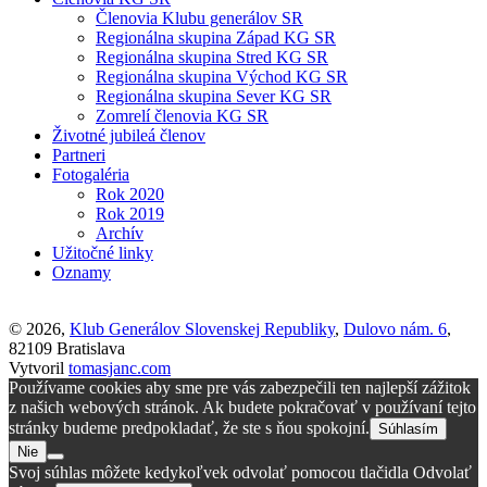
Členovia Klubu generálov SR
Regionálna skupina Západ KG SR
Regionálna skupina Stred KG SR
Regionálna skupina Východ KG SR
Regionálna skupina Sever KG SR
Zomrelí členovia KG SR
Životné jubileá členov
Partneri
Fotogaléria
Rok 2020
Rok 2019
Archív
Užitočné linky
Oznamy
© 2026,
Klub Generálov Slovenskej Republiky
,
Dulovo nám. 6
,
82109 Bratislava
Vytvoril
tomasjanc.com
Používame cookies aby sme pre vás zabezpečili ten najlepší zážitok
z našich webových stránok. Ak budete pokračovať v používaní tejto
stránky budeme predpokladať, že ste s ňou spokojní.
Súhlasím
Nie
Svoj súhlas môžete kedykoľvek odvolať pomocou tlačidla Odvolať