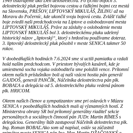
1949 oslavujeme ako Deň delostrelectva. Po týchto bojoch 3.
delostrelecký pluk prešiel bojovou cestou a ťažkými bojmi cez mestá
na Slovensku, PREŠOV, LIPTOVSKÝ MIKULÁŠ, ŽILINU až na
Moravu do Počerníc, kde ukončil svoju bojovú cestu. Zvlášť ťažké
boje zviedli naši predchodcovia na Liptove a oslobodzovaní mesta
LIPTOVSKÝ MIKULÁŠ. Práve za zásluhy o oslobodenie mesta
LIPTOVSKÝ MIKULÁŠ bol 3. delostreleckému pluku udelený
historický názov „liptovský“, ktorý s hrdosťou používame doteraz.
3. liptovský delostrelecký pluk pôsobil v meste SENICA takmer 50
rokov.
V doobedňajších hodinách 7.6.2024 sme si uctili pamiatku a vzdali
hold naším predchodcom. V priestore bývalých kasáreň, kde je
umiestnená socha vojaka osloboditeľa sme položili vence. Prítomní
okrem našich príslušníkov boli aj naši vzácni hostia pán generál
GAJDOŠ, generál PANČÍK, Náčelníka delostrelectva pán plk.
BOBAĽA a delegácia od 5. delostreleckého pluku vedená pánom
plk. HRICOM.
Okrem našich členov a sympatizantov sme pri oslavách v Múzeu
SENICA v poobedňajších hodinách mali aj významných hostí. Z
Ministerstva obrany SR bol prítomný generálny riaditeľ sekcie
personálnych a sociálnych činností pán JUDr. Martin RÍMEŠ s
delegáciou. Generálny štáb zastupoval Náčelník delostrelectva plk.
Ing. Roman BOBAĽ.Ako som už napísal, osláv sa zúčastnil
primátor mesta SENICA pán Ing. Mgr. Martin DŽAČOVSKÝ a