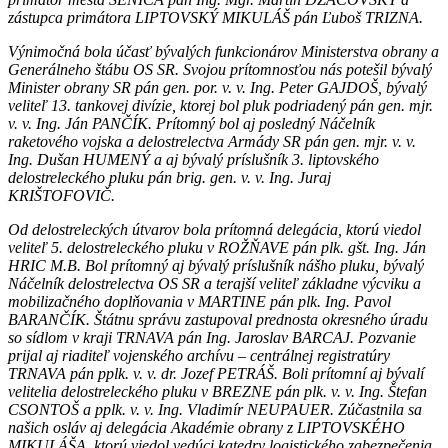
zástupca primátora LIPTOVSKÝ MIKULÁŠ pán Ľuboš TRIZNA.
Výnimočná bola účasť bývalých funkcionárov Ministerstva obrany a
Generálneho štábu OS SR. Svojou prítomnosťou nás potešil bývalý
Minister obrany SR pán gen. por. v. v. Ing. Peter GAJDOŠ, bývalý
veliteľ 13. tankovej divízie, ktorej bol pluk podriadený pán gen. mjr.
v. v. Ing. Ján PANČÍK. Prítomný bol aj posledný Náčelník
raketového vojska a delostrelectva Armády SR pán gen. mjr. v. v.
Ing. Dušan HUMENÝ a aj bývalý príslušník 3. liptovského
delostreleckého pluku pán brig. gen. v. v. Ing. Juraj
KRIŠTOFOVIČ.
Od delostreleckých útvarov bola prítomná delegácia, ktorú viedol
veliteľ 5. delostreleckého pluku v ROŽŇAVE pán plk. gšt. Ing. Ján
HRIC M.B. Bol prítomný aj bývalý príslušník nášho pluku, bývalý
Náčelník delostrelectva OS SR a terajší veliteľ základne výcviku a
mobilizačného doplňovania v MARTINE pán plk. Ing. Pavol
BARANČÍK. Štátnu správu zastupoval prednosta okresného úradu
so sídlom v kraji TRNAVA pán Ing. Jaroslav BARCAJ. Pozvanie
prijal aj riaditeľ vojenského archívu – centrálnej registratúry
TRNAVA pán pplk. v. v. dr. Jozef PETRÁŠ. Boli prítomní aj bývalí
velitelia delostreleckého pluku v BREZNE pán plk. v. v. Ing. Štefan
CSONTOŠ a pplk. v. v. Ing. Vladimír NEUPAUER. Zúčastnila sa
našich osláv aj delegácia Akadémie obrany z LIPTOVSKÉHO
MIKULÁŠA, ktorú viedol vedúci katedry logistického zabezpečenia,