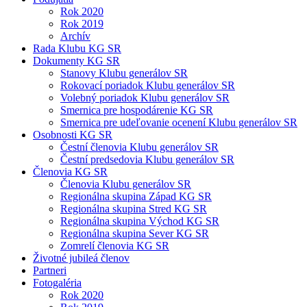
Rok 2020
Rok 2019
Archív
Rada Klubu KG SR
Dokumenty KG SR
Stanovy Klubu generálov SR
Rokovací poriadok Klubu generálov SR
Volebný poriadok Klubu generálov SR
Smernica pre hospodárenie KG SR
Smernica pre udeľovanie ocenení Klubu generálov SR
Osobnosti KG SR
Čestní členovia Klubu generálov SR
Čestní predsedovia Klubu generálov SR
Členovia KG SR
Členovia Klubu generálov SR
Regionálna skupina Západ KG SR
Regionálna skupina Stred KG SR
Regionálna skupina Východ KG SR
Regionálna skupina Sever KG SR
Zomrelí členovia KG SR
Životné jubileá členov
Partneri
Fotogaléria
Rok 2020