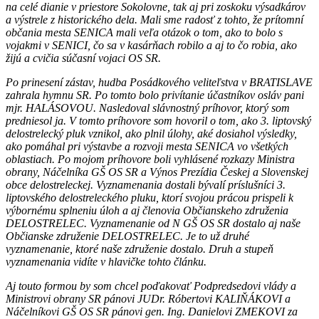
na celé dianie v priestore Sokolovne, tak aj pri zoskoku výsadkárov
a výstrele z historického dela. Mali sme radosť z tohto, že prítomní
občania mesta SENICA mali veľa otázok o tom, ako to bolo s
vojakmi v SENICI, čo sa v kasárňach robilo a aj to čo robia, ako
žijú a cvičia súčasní vojaci OS SR.
Po prinesení zástav, hudba Posádkového veliteľstva v BRATISLAVE
zahrala hymnu SR. Po tomto bolo privítanie účastníkov osláv pani
mjr. HALÁSOVOU. Nasledoval slávnostný príhovor, ktorý som
predniesol ja. V tomto príhovore som hovoril o tom, ako 3. liptovský
delostrelecký pluk vznikol, ako plnil úlohy, aké dosiahol výsledky,
ako pomáhal pri výstavbe a rozvoji mesta SENICA vo všetkých
oblastiach. Po mojom príhovore boli vyhlásené rozkazy Ministra
obrany, Náčelníka GŠ OS SR a Výnos Prezídia Českej a Slovenskej
obce delostreleckej. Vyznamenania dostali bývalí príslušníci 3.
liptovského delostreleckého pluku, ktorí svojou prácou prispeli k
výbornému splneniu úloh a aj členovia Občianskeho združenia
DELOSTRELEC. Vyznamenanie od N GŠ OS SR dostalo aj naše
Občianske združenie DELOSTRELEC. Je to už druhé
vyznamenanie, ktoré naše združenie dostalo. Druh a stupeň
vyznamenania vidíte v hlavičke tohto článku.
Aj touto formou by som chcel poďakovať Podpredsedovi vlády a
Ministrovi obrany SR pánovi JUDr. Róbertovi KALIŇÁKOVI a
Náčelníkovi GŠ OS SR pánovi gen. Ing. Danielovi ZMEKOVI za