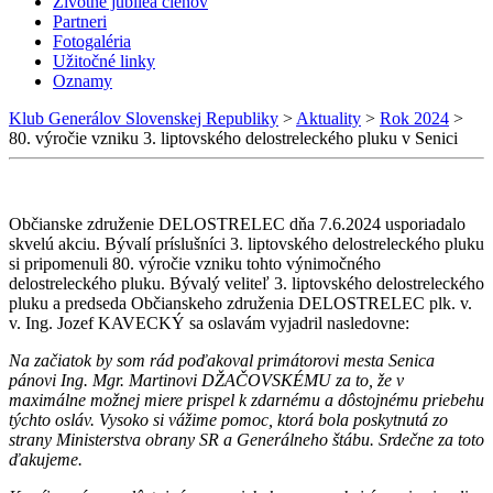
Životné jubileá členov
Partneri
Fotogaléria
Užitočné linky
Oznamy
Klub Generálov Slovenskej Republiky
>
Aktuality
>
Rok 2024
>
80. výročie vzniku 3. liptovského delostreleckého pluku v Senici
Občianske združenie DELOSTRELEC dňa 7.6.2024 usporiadalo
skvelú akciu. Bývalí príslušníci 3. liptovského delostreleckého pluku
si pripomenuli 80. výročie vzniku tohto výnimočného
delostreleckého pluku. Bývalý veliteľ 3. liptovského delostreleckého
pluku a predseda Občianskeho združenia DELOSTRELEC plk. v.
v. Ing. Jozef KAVECKÝ sa oslavám vyjadril nasledovne:
Na začiatok by som rád poďakoval primátorovi mesta Senica
pánovi Ing. Mgr. Martinovi DŽAČOVSKÉMU za to, že v
maximálne možnej miere prispel k zdarnému a dôstojnému priebehu
týchto osláv. Vysoko si vážime pomoc, ktorá bola poskytnutá zo
strany Ministerstva obrany SR a Generálneho štábu. Srdečne za toto
ďakujeme.