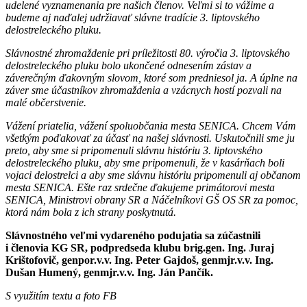
udelené vyznamenania pre našich členov. Veľmi si to vážime a
budeme aj naďalej udržiavať slávne tradície 3. liptovského
delostreleckého pluku.
Slávnostné zhromaždenie pri príležitosti 80. výročia 3. liptovského
delostreleckého pluku bolo ukončené odnesením zástav a
záverečným ďakovným slovom, ktoré som predniesol ja. A úplne na
záver sme účastníkov zhromaždenia a vzácnych hostí pozvali na
malé občerstvenie.
Vážení priatelia, vážení spoluobčania mesta SENICA. Chcem Vám
všetkým poďakovať za účasť na našej slávnosti. Uskutočnili sme ju
preto, aby sme si pripomenuli slávnu históriu 3. liptovského
delostreleckého pluku, aby sme pripomenuli, že v kasárňach boli
vojaci delostrelci a aby sme slávnu históriu pripomenuli aj občanom
mesta SENICA. Ešte raz srdečne ďakujeme primátorovi mesta
SENICA, Ministrovi obrany SR a Náčelníkovi GŠ OS SR za pomoc,
ktorá nám bola z ich strany poskytnutá.
Slávnostného veľmi vydareného podujatia sa zúčastnili
i členovia KG SR, podpredseda klubu brig.gen. Ing. Juraj
Krištofovič, genpor.v.v. Ing. Peter Gajdoš, genmjr.v.v. Ing.
Dušan Humený, genmjr.v.v. Ing. Ján Pančík.
S využitím textu a foto FB