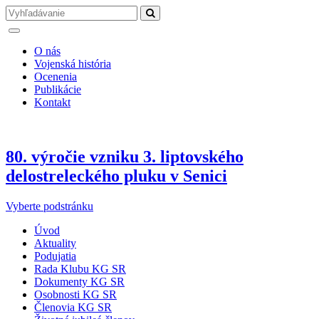
O nás
Vojenská história
Ocenenia
Publikácie
Kontakt
80. výročie vzniku 3. liptovského
delostreleckého pluku v Senici
Vyberte podstránku
Úvod
Aktuality
Podujatia
Rada Klubu KG SR
Dokumenty KG SR
Osobnosti KG SR
Členovia KG SR