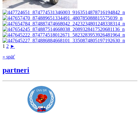
1
2
►
« späť
partneri