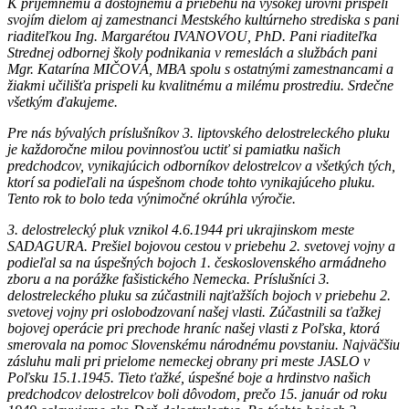
K príjemnému a dôstojnému a priebehu na vysokej úrovni prispeli
svojím dielom aj zamestnanci Mestského kultúrneho strediska s pani
riaditeľkou Ing. Margarétou IVANOVOU, PhD. Pani riaditeľka
Strednej odbornej školy podnikania v remeslách a službách pani
Mgr. Katarína MIČOVÁ, MBA spolu s ostatnými zamestnancami a
žiakmi učilišťa prispeli ku kvalitnému a milému prostrediu. Srdečne
všetkým ďakujeme.
Pre nás bývalých príslušníkov 3. liptovského delostreleckého pluku
je každoročne milou povinnosťou uctiť si pamiatku našich
predchodcov, vynikajúcich odborníkov delostrelcov a všetkých tých,
ktorí sa podieľali na úspešnom chode tohto vynikajúceho pluku.
Tento rok to bolo teda výnimočné okrúhla výročie.
3. delostrelecký pluk vznikol 4.6.1944 pri ukrajinskom meste
SADAGURA. Prešiel bojovou cestou v priebehu 2. svetovej vojny a
podieľal sa na úspešných bojoch 1. československého armádneho
zboru a na porážke fašistického Nemecka. Príslušníci 3.
delostreleckého pluku sa zúčastnili najťažších bojoch v priebehu 2.
svetovej vojny pri oslobodzovaní našej vlasti. Zúčastnili sa ťažkej
bojovej operácie pri prechode hraníc našej vlasti z Poľska, ktorá
smerovala na pomoc Slovenskému národnému povstaniu. Najväčšiu
zásluhu mali pri prielome nemeckej obrany pri meste JASLO v
Poľsku 15.1.1945. Tieto ťažké, úspešné boje a hrdinstvo našich
predchodcov delostrelcov boli dôvodom, prečo 15. január od roku