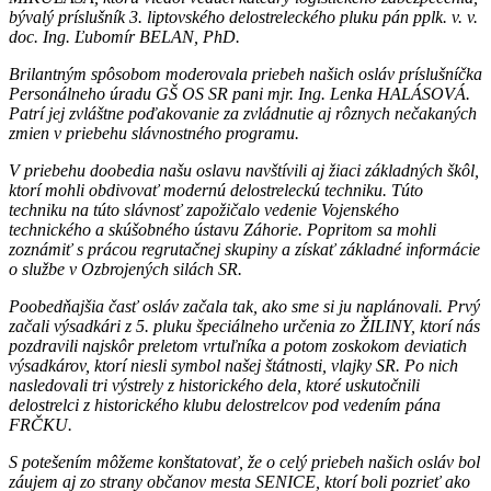
bývalý príslušník 3. liptovského delostreleckého pluku pán pplk. v. v.
doc. Ing. Ľubomír BELAN, PhD.
Brilantným spôsobom moderovala priebeh našich osláv príslušníčka
Personálneho úradu GŠ OS SR pani mjr. Ing. Lenka HALÁSOVÁ.
Patrí jej zvláštne poďakovanie za zvládnutie aj rôznych nečakaných
zmien v priebehu slávnostného programu.
V priebehu doobedia našu oslavu navštívili aj žiaci základných škôl,
ktorí mohli obdivovať modernú delostreleckú techniku. Túto
techniku na túto slávnosť zapožičalo vedenie Vojenského
technického a skúšobného ústavu Záhorie. Popritom sa mohli
zoznámiť s prácou regrutačnej skupiny a získať základné informácie
o službe v Ozbrojených silách SR.
Poobedňajšia časť osláv začala tak, ako sme si ju naplánovali. Prvý
začali výsadkári z 5. pluku špeciálneho určenia zo ŽILINY, ktorí nás
pozdravili najskôr preletom vrtuľníka a potom zoskokom deviatich
výsadkárov, ktorí niesli symbol našej štátnosti, vlajky SR. Po nich
nasledovali tri výstrely z historického dela, ktoré uskutočnili
delostrelci z historického klubu delostrelcov pod vedením pána
FRČKU.
S potešením môžeme konštatovať, že o celý priebeh našich osláv bol
záujem aj zo strany občanov mesta SENICE, ktorí boli pozrieť ako