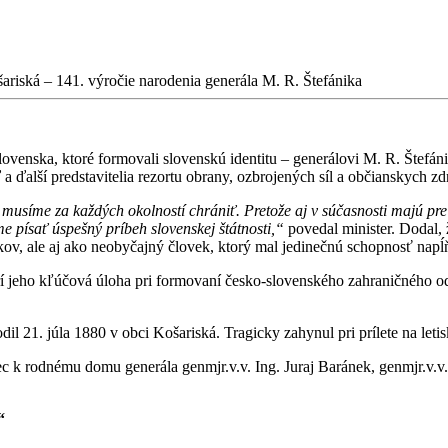
ariská – 141. výročie narodenia generála M. R. Štefánika
nska, ktoré formovali slovenskú identitu – generálovi M. R. Štefánikovi
 ďalší predstavitelia rezortu obrany, ozbrojených síl a občianskych zd
usíme za každých okolností chrániť. Pretože aj v súčasnosti majú pre
písať úspešný príbeh slovenskej štátnosti,“
povedal minister. Dodal, 
kov, ale aj ako neobyčajný človek, ktorý mal jedinečnú schopnosť napĺ
í jeho kľúčová úloha pri formovaní česko-slovenského zahraničného od
dil 21. júla 1880 v obci Košariská. Tragicky zahynul pri prílete na let
ec k rodnému domu generála genmjr.v.v. Ing. Juraj Baránek, genmjr.v.v
“