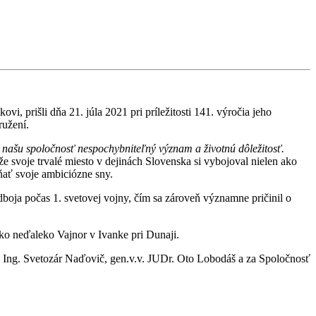
, prišli dňa 21. júla 2021 pri príležitosti 141. výročia jeho
ružení.
 našu spoločnosť nespochybniteľný význam a životnú dôležitosť.
že svoje trvalé miesto v dejinách Slovenska si vybojoval nielen ako
ňať svoje ambiciózne sny.
boja počas 1. svetovej vojny, čím sa zároveň významne pričinil o
isko neďaleko Vajnor v Ivanke pri Dunaji.
. Ing. Svetozár Naďovič, gen.v.v. JUDr. Oto Lobodáš a za Spoločnosť