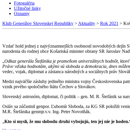
Fotogaléria
Užitočné linky
Oznamy
Klub Generálov Slovenskej Republiky
>
Aktuality
>
Rok 2021
>
Koš
Vzdať hold jednej z najvýznamnejších osobností novodobých dejín Slove
narodenia do rodnej obce Košariská minister obrany SR Jaroslav Naď a
„
Odkaz generála Štefánika je prameňom univerzálnych hodnôt, ktoré m
Práve vďaka hodnotám, akými sú sloboda a demokracia, dnes môžeme 
vedec, vojak, diplomat a zástanca národných a sociálnych práv Slová
Medzi najväčšie zásluhy jediného ministra vojny Československa patr
vznik prvého spoločného štátu Čechov a Slovákov.
Slovenský astronóm, diplomat, či politik – gen. M. R. Štefánik sa naro
Osláv sa zúčastnil genpor. Ľubomír Sloboda, za KG SR položili veni
M.R. Štefánika genmjr.v.v. Ing. Peter Novotňák.
„
Kto si myslí, že mu slobodu druhí vybojujú, ten jej nie je hoden.