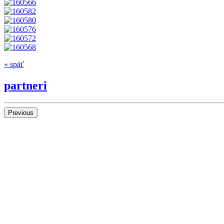
« späť
partneri
Previous