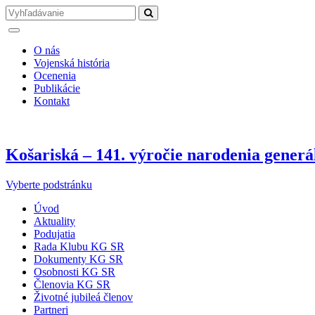
O nás
Vojenská história
Ocenenia
Publikácie
Kontakt
Košariská – 141. výročie narodenia generá
Vyberte podstránku
Úvod
Aktuality
Podujatia
Rada Klubu KG SR
Dokumenty KG SR
Osobnosti KG SR
Členovia KG SR
Životné jubileá členov
Partneri