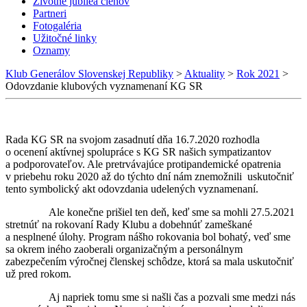
Životné jubileá členov
Partneri
Fotogaléria
Užitočné linky
Oznamy
Klub Generálov Slovenskej Republiky
>
Aktuality
>
Rok 2021
>
Odovzdanie klubových vyznamenaní KG SR
Rada KG SR na svojom zasadnutí dňa 16.7.2020 rozhodla
o ocenení aktívnej spolupráce s KG SR našich sympatizantov
a podporovateľov. Ale pretrvávajúce protipandemické opatrenia
v priebehu roku 2020 až do týchto dní nám znemožnili uskutočniť
tento symbolický akt odovzdania udelených vyznamenaní.
Ale konečne prišiel ten deň, keď sme sa mohli 27.5.2021
stretnúť na rokovaní Rady Klubu a dobehnúť zameškané
a nesplnené úlohy. Program nášho rokovania bol bohatý, veď sme
sa okrem iného zaoberali organizačným a personálnym
zabezpečením výročnej členskej schôdze, ktorá sa mala uskutočniť
už pred rokom.
Aj napriek tomu sme si našli čas a pozvali sme medzi nás