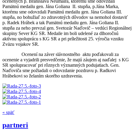
ocenených p. Branislava Neumaira, ktorému sme odovzdali
Pamätnú medailu gen. Jána Goliana II. stupňa, p.Jána Marka,
ktorému sme odovzdali Pamätnú medailu gen. Jána Goliana III.
stupňa, no bohužiaľ zo zdravotných dôvodov sa nemohol dostaviť
p. Radek Hrábek a tak Pamätnú medailu gen. Jána Goliana II.
stupňa za neho prevzal gen. Svetozár Naďovič – vedúci Regionálnej
skupiny Sever KG SR. Medaile im boli udelené za dlhoročnú
aktívnu spoluprácu s KG SR a pri príležitosti 25. výročia vzniku
Zväzu vojakov SR.
Ocenení na záver slávnostného aktu poďakovali za
ocenenie a vyjadrili presvedčenie, že majú záujem aj naďalej s KG
SR spolupracovať pri rôznych významných podujatiach. Gen.
Naďoviča sme požiadali o odovzdanie pozdravu p. Radkovi
Hrábekovi so želaním skorého uzdravenia.
« späť
partneri