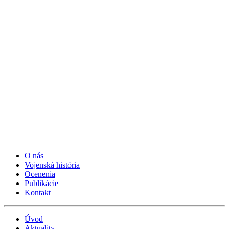
O nás
Vojenská história
Ocenenia
Publikácie
Kontakt
Úvod
Aktuality