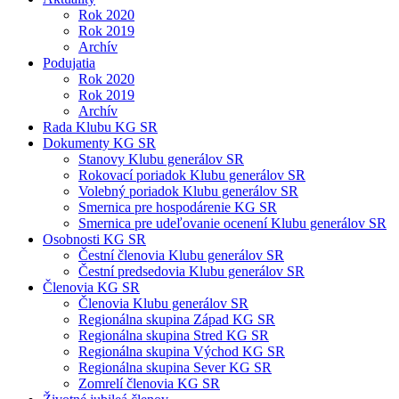
Rok 2020
Rok 2019
Archív
Podujatia
Rok 2020
Rok 2019
Archív
Rada Klubu KG SR
Dokumenty KG SR
Stanovy Klubu generálov SR
Rokovací poriadok Klubu generálov SR
Volebný poriadok Klubu generálov SR
Smernica pre hospodárenie KG SR
Smernica pre udeľovanie ocenení Klubu generálov SR
Osobnosti KG SR
Čestní členovia Klubu generálov SR
Čestní predsedovia Klubu generálov SR
Členovia KG SR
Členovia Klubu generálov SR
Regionálna skupina Západ KG SR
Regionálna skupina Stred KG SR
Regionálna skupina Východ KG SR
Regionálna skupina Sever KG SR
Zomrelí členovia KG SR