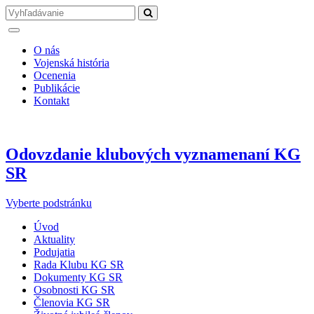
O nás
Vojenská história
Ocenenia
Publikácie
Kontakt
Odovzdanie klubových vyznamenaní KG
SR
Vyberte podstránku
Úvod
Aktuality
Podujatia
Rada Klubu KG SR
Dokumenty KG SR
Osobnosti KG SR
Členovia KG SR