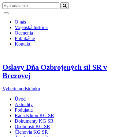
O nás
Vojenská história
Ocenenia
Publikácie
Kontakt
Oslavy Dňa Ozbrojených síl SR v
Brezovej
Vyberte podstránku
Úvod
Aktuality
Podujatia
Rada Klubu KG SR
Dokumenty KG SR
Osobnosti KG SR
Členovia KG SR