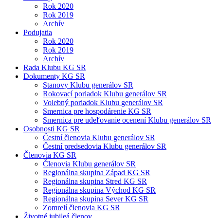
Rok 2020
Rok 2019
Archív
Podujatia
Rok 2020
Rok 2019
Archív
Rada Klubu KG SR
Dokumenty KG SR
Stanovy Klubu generálov SR
Rokovací poriadok Klubu generálov SR
Volebný poriadok Klubu generálov SR
Smernica pre hospodárenie KG SR
Smernica pre udeľovanie ocenení Klubu generálov SR
Osobnosti KG SR
Čestní členovia Klubu generálov SR
Čestní predsedovia Klubu generálov SR
Členovia KG SR
Členovia Klubu generálov SR
Regionálna skupina Západ KG SR
Regionálna skupina Stred KG SR
Regionálna skupina Východ KG SR
Regionálna skupina Sever KG SR
Zomrelí členovia KG SR
Životné jubileá členov