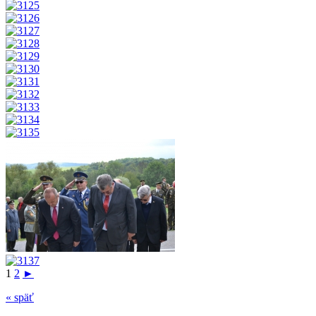
1
2
►
« späť