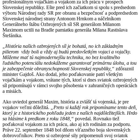
profesionálnym vojačkám a vojakom za ich prácu v prospech
Slovenskej republiky. Ešte pred ich začiatkom si spolu s predsedom
výboru Národnej rady SR pre obranu a bezpečnosť a podpredsedom
Slovenskej národnej strany Antonom Hrnkom a náčelníkom
Generálneho štábu Ozbrojených síl SR generálom Milanom
Maximom uctili na Bradle pamiatku generála Milana Rastislava
Štefánika.
„História našich ozbrojených síl je bohatá, no ich základným
pilierom vždy boli a vždy aj budú predovšetkým vojaci a vojačky.
Môžeme mať tú najmodernejšiu techniku, no bez kvalitného
ľudského potenciálu nedokážeme garantovať primárnu úlohu, a tou
je zabezpečenie obranyschopnosti Slovenskej republiky,“
zdôraznil
minister Gajdoš. Ako dodal, jeho poďakovanie patrí všetkým
vojačkám a vojakom, vrátane tých, ktorí si dnes sviatok ozbrojených
síl pripomínajú v rámci svojho pôsobenia v zahraničných operáciách
a misiách.
Ako uviedol generál Maxim, história a zvlášť tá vojenská, je pre
vojakov veľmi dôležitá.
„Preto si každý rok pripomíname tento deň,
ktorý je z historického pohľadu jeden z našich najdôležitejších. Hrdo
sa hlásime k predkom z roku 1848,“
povedal. Rovnako tiež
poďakoval vojakom za ich prácu, ako aj ich rodinám za podporu.
Práve 22. september 1848 bol dňom víťazného boja slovenských
dobrovoľníkov. Preto si ozbrojené sily pripomenuli svoj sviatok