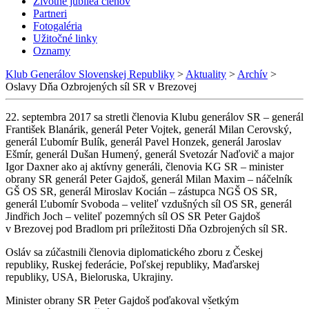
Životné jubileá členov
Partneri
Fotogaléria
Užitočné linky
Oznamy
Klub Generálov Slovenskej Republiky
>
Aktuality
>
Archív
>
Oslavy Dňa Ozbrojených síl SR v Brezovej
22. septembra 2017 sa stretli členovia Klubu generálov SR – generál
František Blanárik, generál Peter Vojtek, generál Milan Cerovský,
generál Ľubomír Bulík, generál Pavel Honzek, generál Jaroslav
Ešmír, generál Dušan Humený, generál Svetozár Naďovič a major
Igor Daxner ako aj aktívny generáli, členovia KG SR – minister
obrany SR generál Peter Gajdoš, generál Milan Maxim – náčelník
GŠ OS SR, generál Miroslav Kocián – zástupca NGŠ OS SR,
generál Ľubomír Svoboda – veliteľ vzdušných síl OS SR, generál
Jindřich Joch – veliteľ pozemných síl OS SR Peter Gajdoš
v Brezovej pod Bradlom pri príležitosti Dňa Ozbrojených síl SR.
Osláv sa zúčastnili členovia diplomatického zboru z Českej
republiky, Ruskej federácie, Poľskej republiky, Maďarskej
republiky, USA, Bieloruska, Ukrajiny.
Minister obrany SR Peter Gajdoš poďakoval všetkým