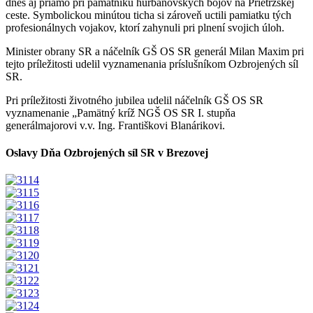
dnes aj priamo pri pamätníku hurbanovských bojov na Prietržskej
ceste. Symbolickou minútou ticha si zároveň uctili pamiatku tých
profesionálnych vojakov, ktorí zahynuli pri plnení svojich úloh.
Minister obrany SR a náčelník GŠ OS SR generál Milan Maxim pri
tejto príležitosti udelil vyznamenania príslušníkom Ozbrojených síl
SR.
Pri príležitosti životného jubilea udelil náčelník GŠ OS SR
vyznamenanie „Pamätný kríž NGŠ OS SR I. stupňa
generálmajorovi v.v. Ing. Františkovi Blanárikovi.
Oslavy Dňa Ozbrojených síl SR v Brezovej