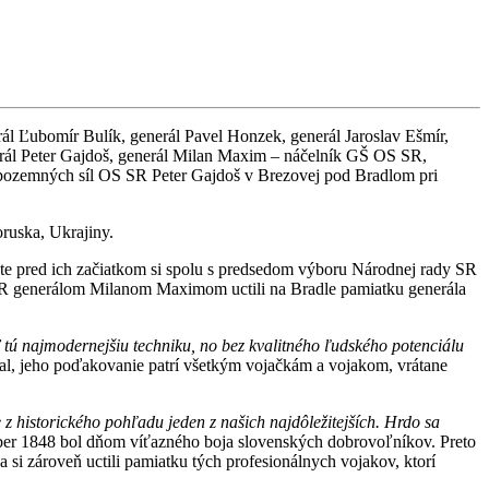
rál Ľubomír Bulík, generál Pavel Honzek, generál Jaroslav Ešmír,
erál Peter Gajdoš, generál Milan Maxim – náčelník GŠ OS SR,
 pozemných síl OS SR Peter Gajdoš v Brezovej pod Bradlom pri
oruska, Ukrajiny.
te pred ich začiatkom si spolu s predsedom výboru Národnej rady SR
SR generálom Milanom Maximom uctili na Bradle pamiatku generála
 tú najmodernejšiu techniku, no bez kvalitného ľudského potenciálu
al, jeho poďakovanie patrí všetkým vojačkám a vojakom, vrátane
 z historického pohľadu jeden z našich najdôležitejších. Hrdo sa
ber 1848 bol dňom víťazného boja slovenských dobrovoľníkov. Preto
 si zároveň uctili pamiatku tých profesionálnych vojakov, ktorí