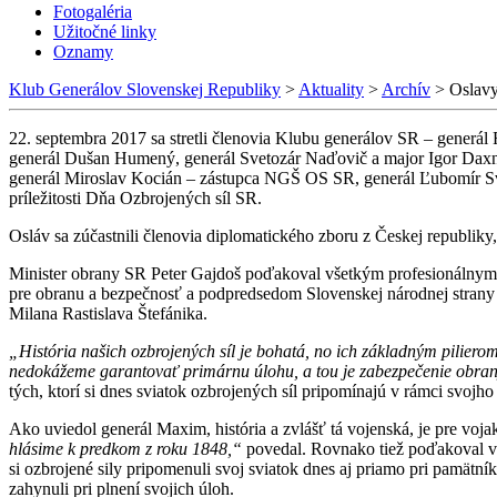
Fotogaléria
Užitočné linky
Oznamy
Klub Generálov Slovenskej Republiky
>
Aktuality
>
Archív
>
Oslavy
22. septembra 2017 sa stretli členovia Klubu generálov SR – generál 
generál Dušan Humený, generál Svetozár Naďovič a major Igor Daxne
generál Miroslav Kocián – zástupca NGŠ OS SR, generál Ľubomír Svo
príležitosti Dňa Ozbrojených síl SR.
Osláv sa zúčastnili členovia diplomatického zboru z Českej republiky
Minister obrany SR Peter Gajdoš poďakoval všetkým profesionálnym 
pre obranu a bezpečnosť a podpredsedom Slovenskej národnej stra
Milana Rastislava Štefánika.
„História našich ozbrojených síl je bohatá, no ich základným pilier
nedokážeme garantovať primárnu úlohu, a tou je zabezpečenie obrany
tých, ktorí si dnes sviatok ozbrojených síl pripomínajú v rámci svojh
Ako uviedol generál Maxim, história a zvlášť tá vojenská, je pre voj
hlásime k predkom z roku 1848,“
povedal. Rovnako tiež poďakoval vo
si ozbrojené sily pripomenuli svoj sviatok dnes aj priamo pri pamätní
zahynuli pri plnení svojich úloh.