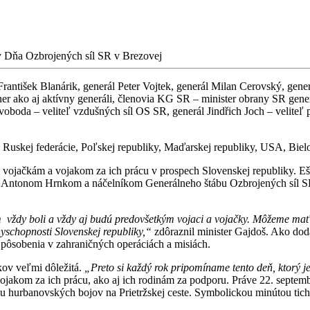
 Dňa Ozbrojených síl SR v Brezovej
František Blanárik, generál Peter Vojtek, generál Milan Cerovský, gene
r ako aj aktívny generáli, členovia KG SR – minister obrany SR gen
boda – veliteľ vzdušných síl OS SR, generál Jindřich Joch – veliteľ
, Ruskej federácie, Poľskej republiky, Maďarskej republiky, USA, Biel
vojačkám a vojakom za ich prácu v prospech Slovenskej republiky. Eš
ny Antonom Hrnkom a náčelníkom Generálneho štábu Ozbrojených síl 
om vždy boli a vždy aj budú predovšetkým vojaci a vojačky. Môžeme mať
schopnosti Slovenskej republiky,“
zdôraznil minister Gajdoš. Ako dod
o pôsobenia v zahraničných operáciách a misiách.
akov veľmi dôležitá.
„Preto si každý rok pripomíname tento deň, ktorý je
jakom za ich prácu, ako aj ich rodinám za podporu. Práve 22. septem
ku hurbanovských bojov na Prietržskej ceste. Symbolickou minútou ticha