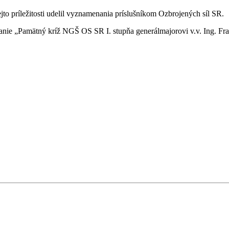
o príležitosti udelil vyznamenania príslušníkom Ozbrojených síl SR.
nanie „Pamätný kríž NGŠ OS SR I. stupňa generálmajorovi v.v. Ing. Fra