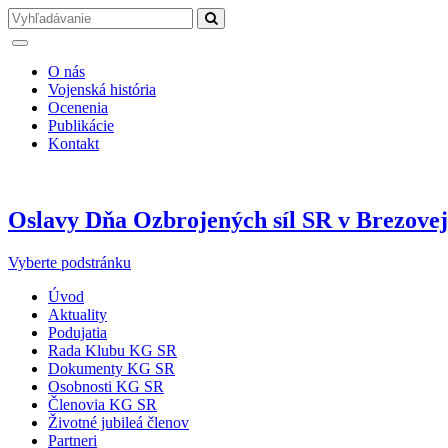
O nás
Vojenská história
Ocenenia
Publikácie
Kontakt
Oslavy Dňa Ozbrojených síl SR v Brezovej
Vyberte podstránku
Úvod
Aktuality
Podujatia
Rada Klubu KG SR
Dokumenty KG SR
Osobnosti KG SR
Členovia KG SR
Životné jubileá členov
Partneri