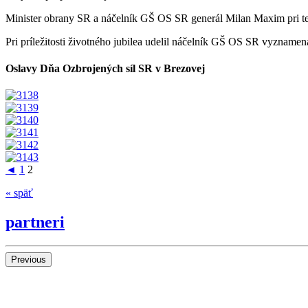
Minister obrany SR a náčelník GŠ OS SR generál Milan Maxim pri tejt
Pri príležitosti životného jubilea udelil náčelník GŠ OS SR vyzname
Oslavy Dňa Ozbrojených síl SR v Brezovej
◄
1
2
« späť
partneri
Previous