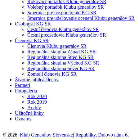
Rokovací poriadok Klubu generálov SR
Volebný poriadok Klubu generálov SR
Smernica pre hospodárenie KG SR
Smernica pre udeľovanie ocenení Klubu generálov SR
Osobnosti KG SR
Čestní členovia Klubu generálov SR
Čestní predsedovia Klubu generálov SR
Členovia KG SR
Členovia Klubu generálov SR
Regionálna skupina Západ KG SR
Regionálna skupina Stred KG SR
Regionálna skupina Východ KG SR
Regionálna skupina Sever KG SR
Zomrelí členovia KG SR
Životné jubileá členov
Partneri
Fotogaléria
Rok 2020
Rok 2019
Archív
Užitočné linky
Oznamy
© 2026,
Klub Generálov Slovenskej Republiky
,
Dulovo nám. 6
,