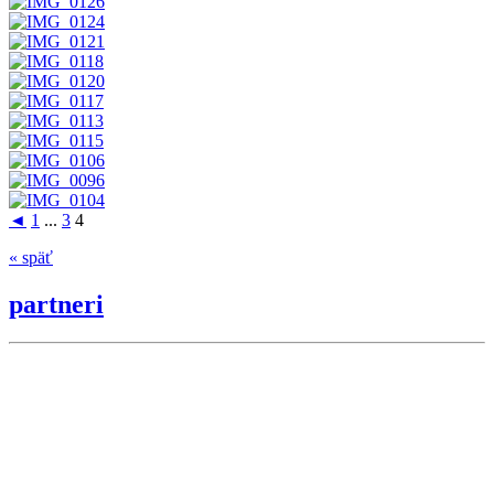
◄
1
...
3
4
« späť
partneri