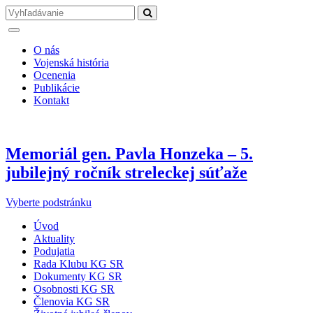
O nás
Vojenská história
Ocenenia
Publikácie
Kontakt
Memoriál gen. Pavla Honzeka – 5.
jubilejný ročník streleckej súťaže
Vyberte podstránku
Úvod
Aktuality
Podujatia
Rada Klubu KG SR
Dokumenty KG SR
Osobnosti KG SR
Členovia KG SR