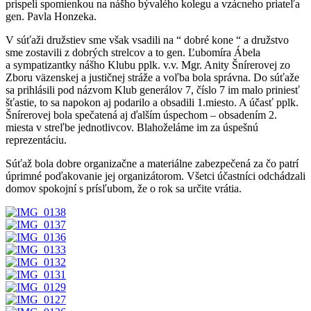
prispeli spomienkou na nášho bývalého kolegu a vzácneho priateľa
gen. Pavla Honzeka.
V súťaži družstiev sme však vsadili na “ dobré kone “ a družstvo
sme zostavili z dobrých strelcov a to gen. Ľubomíra Ábela
a sympatizantky nášho Klubu pplk. v.v. Mgr. Anity Šnírerovej zo
Zboru väzenskej a justičnej stráže a voľba bola správna. Do súťaže
sa prihlásili pod názvom Klub generálov 7, číslo 7 im malo priniesť
šťastie, to sa napokon aj podarilo a obsadili 1.miesto. A účasť pplk.
Šnírerovej bola spečatená aj ďalším úspechom – obsadením 2.
miesta v streľbe jednotlivcov. Blahoželáme im za úspešnú
reprezentáciu.
Súťaž bola dobre organizačne a materiálne zabezpečená za čo patrí
úprimné poďakovanie jej organizátorom. Všetci účastníci odchádzali
domov spokojní s prísľubom, že o rok sa určite vrátia.