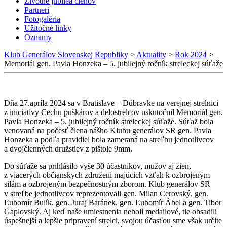
Životné jubileá členov
Partneri
Fotogaléria
Užitočné linky
Oznamy
Klub Generálov Slovenskej Republiky
>
Aktuality
>
Rok 2024
>
Memoriál gen. Pavla Honzeka – 5. jubilejný ročník streleckej súťaže
Dňa 27.apríla 2024 sa v Bratislave – Dúbravke na verejnej strelnici
z iniciatívy Cechu puškárov a delostrelcov uskutočnil Memoriál gen.
Pavla Honzeka – 5. jubilejný ročník streleckej súťaže. Súťaž bola
venovaná na počesť člena nášho Klubu generálov SR gen. Pavla
Honzeka a podľa pravidiel bola zameraná na streľbu jednotlivcov
a dvojčlenných družstiev z pištole 9mm.
Do súťaže sa prihlásilo vyše 30 účastníkov, mužov aj žien,
z viacerých občianskych združení majúcich vzťah k ozbrojeným
silám a ozbrojeným bezpečnostným zborom. Klub generálov SR
v streľbe jednotlivcov reprezentovali gen. Milan Cerovský, gen.
Ľubomír Bulík, gen. Juraj Baránek, gen. Ľubomír Ábel a gen. Tibor
Gaplovský. Aj keď naše umiestnenia neboli medailové, tie obsadili
úspešnejší a lepšie pripravení strelci, svojou účasťou sme však určite