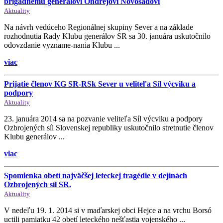
brigádnemu generálovi Ondřejovi Novosadovi
Aktuality
Na návrh vedúceho Regionálnej skupiny Sever a na základe
rozhodnutia Rady Klubu generálov SR sa 30. januára uskutočnilo
odovzdanie vyzname-nania Klubu ...
viac
Prijatie členov KG SR-RSk Sever u veliteľa Síl výcviku a
podpory
Aktuality
23. januára 2014 sa na pozvanie veliteľa Síl výcviku a podpory
Ozbrojených síl Slovenskej republiky uskutočnilo stretnutie členov
Klubu generálov ...
viac
Spomienka obetí najväčšej leteckej tragédie v dejinách
Ozbrojených síl SR.
Aktuality
V nedeľu 19. 1. 2014 si v maďarskej obci Hejce a na vrchu Borsó
uctili pamiatku 42 obetí leteckého nešťastia vojenského ...