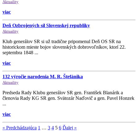
Aktuality
viac
Deň Ozbrojených síl Slovenskej republiky
Aktuality
Klub generálov SR si už tradične pripomenul Deň OS SR na
historickom mieste bojov slovenských dobrovoľníkov, ktorí 22.
septembra 1848 ...
viac
132 výročie narodenia M. R. Štefánika
Aktuality
Predseda Rady Klubu generálov SR gen. František Blanárik a
členovia Rady KG SR gen. Svätozár Naďovič a gen. Pavel Honzek
...
viac
« Predchádzajúca
1
…
3
4
5
6
Ďalej »