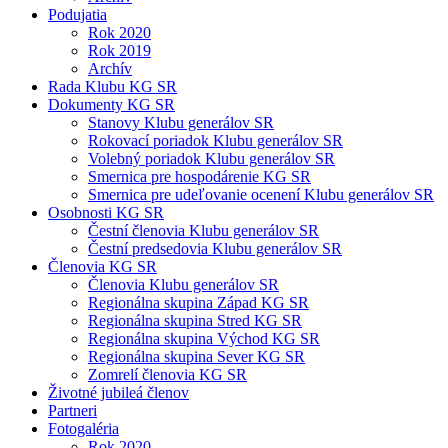
Podujatia
Rok 2020
Rok 2019
Archív
Rada Klubu KG SR
Dokumenty KG SR
Stanovy Klubu generálov SR
Rokovací poriadok Klubu generálov SR
Volebný poriadok Klubu generálov SR
Smernica pre hospodárenie KG SR
Smernica pre udeľovanie ocenení Klubu generálov SR
Osobnosti KG SR
Čestní členovia Klubu generálov SR
Čestní predsedovia Klubu generálov SR
Členovia KG SR
Členovia Klubu generálov SR
Regionálna skupina Západ KG SR
Regionálna skupina Stred KG SR
Regionálna skupina Východ KG SR
Regionálna skupina Sever KG SR
Zomrelí členovia KG SR
Životné jubileá členov
Partneri
Fotogaléria
Rok 2020