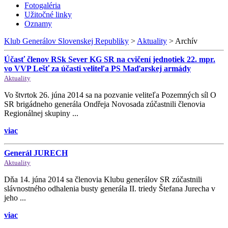
Fotogaléria
Užitočné linky
Oznamy
Klub Generálov Slovenskej Republiky
>
Aktuality
>
Archív
Účasť členov RSk Sever KG SR na cvičení jednotiek 22. mpr.
vo VVP Lešť za účasti veliteľa PS Maďarskej armády
Aktuality
Vo štvrtok 26. júna 2014 sa na pozvanie veliteľa Pozemných síl O
SR brigádneho generála Ondřeja Novosada zúčastnili členovia
Regionálnej skupiny ...
viac
Generál JURECH
Aktuality
Dňa 14. júna 2014 sa členovia Klubu generálov SR zúčastnili
slávnostného odhalenia busty generála II. triedy Štefana Jurecha v
jeho ...
viac