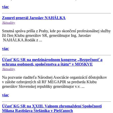
viac
Zomrel generál Jaroslav NAHÁLKA
Aktuality
Smutná správa prišla z Prahy, kde po skončení profesionálnej služby
žil člen Klubu generálov SR, generálmajor Ing. Jaroslav
NAHÁLKA.Rodák z ...
viac
Účasť KG SR na medzinárodnom kongrese „Bezpečnosť a
ochrana osobnosti, spoločenstva a štátu“ v MOSKVE
Aktuality
Na pozvanie riaditeľa Národnej Asociácie organizácií dôstojníkov
v zálohe ozbrojených síl RF MEGAPIR sa predseda Klubu
generálov Slovenskej republiky generálmajor v.v. ...
viac
Účasť KG SR na XXIII. Valnom zhromaždení Spoločnosti
Milana Rastislava Štefánika v Piešťanoch