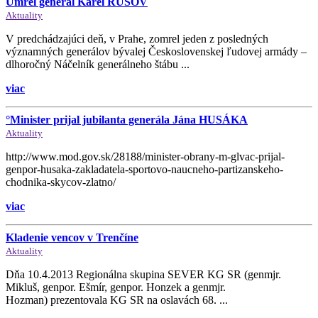
Umrel generál Karel RUSOV
Aktuality
V predchádzajúci deň, v Prahe, zomrel jeden z posledných
významných generálov bývalej Československej ľudovej armády –
dlhoročný Náčelník generálneho štábu ...
viac
°Minister prijal jubilanta generála Jána HUSÁKA
Aktuality
http://www.mod.gov.sk/28188/minister-obrany-m-glvac-prijal-
genpor-husaka-zakladatela-sportovo-naucneho-partizanskeho-
chodnika-skycov-zlatno/
viac
Kladenie vencov v Trenčíne
Aktuality
Dňa 10.4.2013 Regionálna skupina SEVER KG SR (genmjr.
Mikluš, genpor. Ešmír, genpor. Honzek a genmjr.
Hozman) prezentovala KG SR na oslavách 68. ...