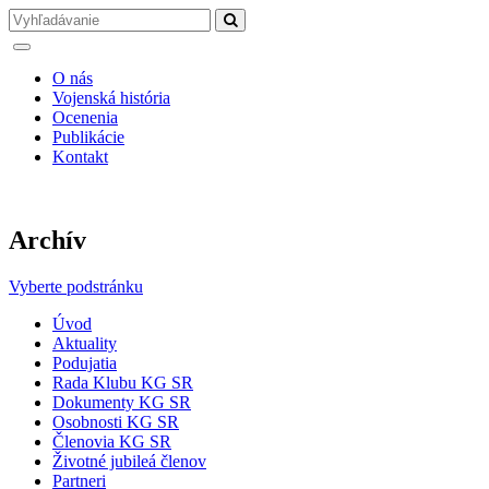
O nás
Vojenská história
Ocenenia
Publikácie
Kontakt
Archív
Vyberte podstránku
Úvod
Aktuality
Podujatia
Rada Klubu KG SR
Dokumenty KG SR
Osobnosti KG SR
Členovia KG SR
Životné jubileá členov
Partneri