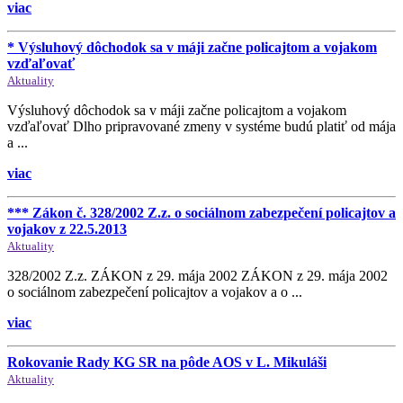
viac
* Výsluhový dôchodok sa v máji začne policajtom a vojakom
vzďaľovať
Aktuality
Výsluhový dôchodok sa v máji začne policajtom a vojakom
vzďaľovať Dlho pripravované zmeny v systéme budú platiť od mája
a ...
viac
*** Zákon č. 328/2002 Z.z. o sociálnom zabezpečení policajtov a
vojakov z 22.5.2013
Aktuality
328/2002 Z.z. ZÁKON z 29. mája 2002 ZÁKON z 29. mája 2002
o sociálnom zabezpečení policajtov a vojakov a o ...
viac
Rokovanie Rady KG SR na pôde AOS v L. Mikuláši
Aktuality