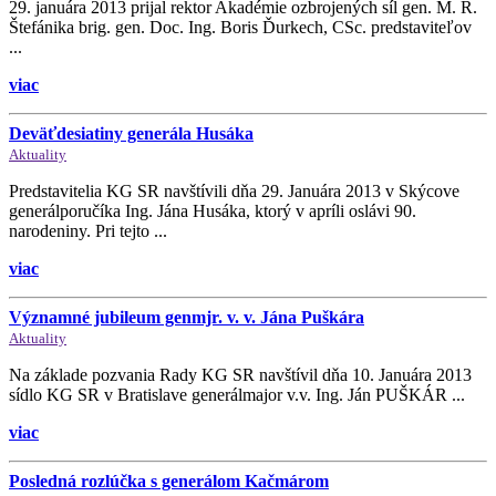
29. januára 2013 prijal rektor Akadémie ozbrojených síl gen. M. R.
Štefánika brig. gen. Doc. Ing. Boris Ďurkech, CSc. predstaviteľov
...
viac
Deväťdesiatiny generála Husáka
Aktuality
Predstavitelia KG SR navštívili dňa 29. Januára 2013 v Skýcove
generálporučíka Ing. Jána Husáka, ktorý v apríli oslávi 90.
narodeniny. Pri tejto ...
viac
Významné jubileum genmjr. v. v. Jána Puškára
Aktuality
Na základe pozvania Rady KG SR navštívil dňa 10. Januára 2013
sídlo KG SR v Bratislave generálmajor v.v. Ing. Ján PUŠKÁR ...
viac
Posledná rozlúčka s generálom Kačmárom