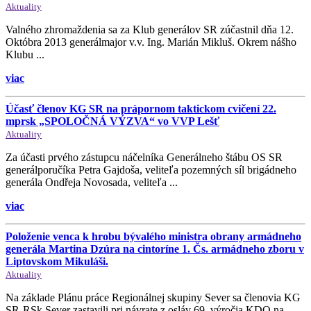
Aktuality
Valného zhromaždenia sa za Klub generálov SR zúčastnil dňa 12.
Októbra 2013 generálmajor v.v. Ing. Marián Mikluš. Okrem nášho
Klubu ...
viac
Účasť členov KG SR na prápornom taktickom cvičení 22.
mprsk „SPOLOČNÁ VÝZVA“ vo VVP Lešť
Aktuality
Za účasti prvého zástupcu náčelníka Generálneho štábu OS SR
generálporučíka Petra Gajdoša, veliteľa pozemných síl brigádneho
generála Ondřeja Novosada, veliteľa ...
viac
Položenie venca k hrobu bývalého ministra obrany armádneho
generála Martina Dzúra na cintoríne 1. Čs. armádneho zboru v
Liptovskom Mikuláši.
Aktuality
Na základe Plánu práce Regionálnej skupiny Sever sa členovia KG
SR-RSk Sever zastavili pri návrate z osláv 69. výročia KDO na ...