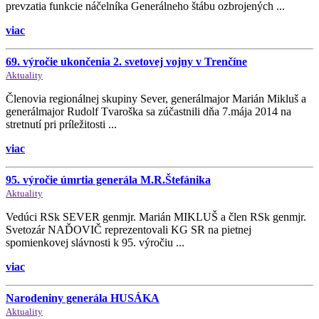
prevzatia funkcie náčelníka Generálneho štábu ozbrojených ...
viac
69. výročie ukončenia 2. svetovej vojny v Trenčíne
Aktuality
Členovia regionálnej skupiny Sever, generálmajor Marián Mikluš a
generálmajor Rudolf Tvaroška sa zúčastnili dňa 7.mája 2014 na
stretnutí pri príležitosti ...
viac
95. výročie úmrtia generála M.R.Štefánika
Aktuality
Vedúci RSk SEVER genmjr. Marián MIKLUŠ a člen RSk genmjr.
Svetozár NAĎOVIČ reprezentovali KG SR na pietnej
spomienkovej slávnosti k 95. výročiu ...
viac
Narodeniny generála HUSÁKA
Aktuality